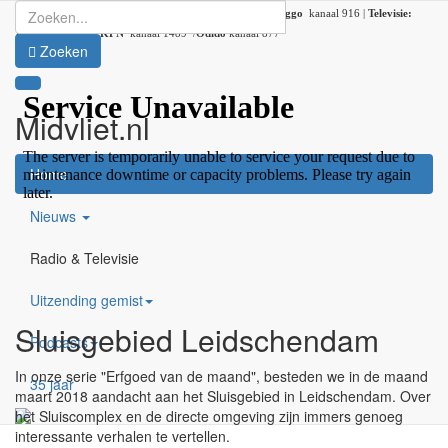
Radio:
107.2 FM |
DAB+:
kanaal 5C (DAB lokaal 33) |
Ziggo
kanaal 916 |
Televisie:
Ziggo
kanaal 41 /
KPN
kanaal 1489 /
Odido
kanaal 877
Zoeken
Midvliet.nl
×
Home
Nieuws
Radio & Televisie
Uitzending gemist
Sluisgebied Leidschendam
Podcasts
In onze serie "Erfgoed van de maand", besteden we in de maand
35 jaar
maart 2018 aandacht aan het Sluisgebied in Leidschendam. Over
het Sluiscomplex en de directe omgeving zijn immers genoeg
interessante verhalen te vertellen.