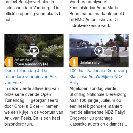
project Bankjesverhalen in
Voorburg analyseert
Leidschendam-Voorburg! De
kunsthistorica Anne Marie
officiële opening vond plaats bij
Boorsma het markante beeld
het...
bij HMC Antoniushove. Dit
indrukwekkende werk...
Open Tuinendag 4: De
100 Jaar Nationale Dierenzorg:
bijzondere voortuin van Ank
Klassieke Auto's Rijden NDZ
van Peski
Rally
In deze vierde aflevering van
Afgelopen zondag vierde
onze serie over de Open
Stichting Nationale Dierenzorg
Tuinendag — georganiseerd
haar 100-jarige jubileum op
door Groei & Bloei — nemen
een heel bijzondere manier:
we een kijkje in de voortuin van
met de allereerste NDZ Rally!
Ank van Peski. Dit is een heel
Ongeveer 30 prachtige
bijzondere tuin...
klassieke auto's en oldtimers...