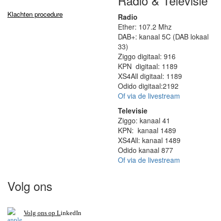
Radio & Televisie
Klachten procedure
Radio
Ether: 107.2 Mhz
DAB+: kanaal 5C (DAB lokaal
33)
Ziggo digitaal: 916
KPN digitaal: 1189
XS4All digitaal: 1189
Odido digitaal:2192
Of via de livestream
Televisie
Ziggo: kanaal 41
KPN: kanaal 1489
XS4All: kanaal 1489
Odido kanaal 877
Of via de livestream
Volg ons
V
olg ons op L
inkedIn