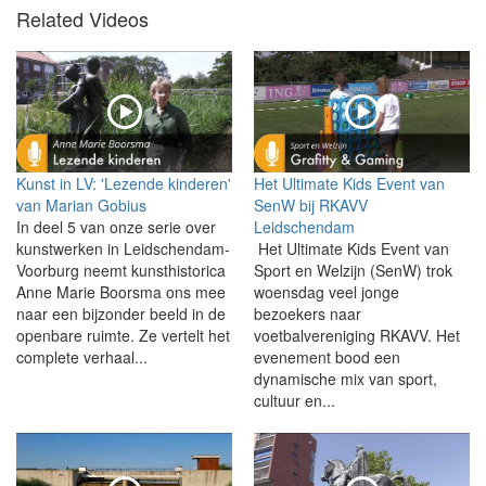
Related Videos
Kunst in LV: 'Lezende kinderen'
Het Ultimate Kids Event van
van Marian Gobius
SenW bij RKAVV
In deel 5 van onze serie over
Leidschendam
kunstwerken in Leidschendam-
Het Ultimate Kids Event van
Voorburg neemt kunsthistorica
Sport en Welzijn (SenW) trok
Anne Marie Boorsma ons mee
woensdag veel jonge
naar een bijzonder beeld in de
bezoekers naar
openbare ruimte. Ze vertelt het
voetbalvereniging RKAVV. Het
complete verhaal...
evenement bood een
dynamische mix van sport,
cultuur en...