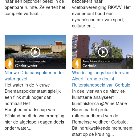
naar een bijzonder beeld in de
bezoekers naar
openbare ruimte. Ze vertelt het
voetbalvereniging RKAVV. Het
complete verhaal...
evenement bood een
dynamische mix van sport,
cultuur en...
Nieuwe Driemanspolder onder
Wandeling langs beelden van
water gezet
Albert Termote deel 4
Het water in de Nieuwe
Ruiterstandbeeld van Corbulo
Driemanspolder staat tijdelijk
In deel vier van de Midvliet-
een flink stuk hoger dan
kunstserie analyseert
normaal! Het
kunsthistorica @Anne Marie
Hoogheemraadschap van
Boorsma het grote
Rijnland heeft de waterberging
ruiterstandbeeld van de
hier de afgelopen dagen deels
Romeinse veldheer Corbulo.
onder water...
Dit indrukwekkende monument
staat op de kruising...