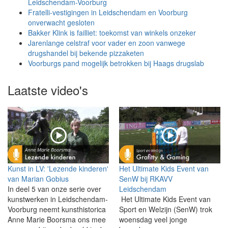
Leidschendam-Voorburg
Fratelli-vestigingen in Leidschendam en Voorburg
onverwacht gesloten
Bakker Klink is failliet: toekomst van winkels onzeker
Jarenlange celstraf voor vader en zoon vanwege
drugshandel bij bekende pizzaketen
Voorburgs pand mogelijk betrokken bij Haags drugslab
Laatste video's
Kunst in LV: 'Lezende kinderen'
Het Ultimate Kids Event van
van Marian Gobius
SenW bij RKAVV
In deel 5 van onze serie over
Leidschendam
kunstwerken in Leidschendam-
Het Ultimate Kids Event van
Voorburg neemt kunsthistorica
Sport en Welzijn (SenW) trok
Anne Marie Boorsma ons mee
woensdag veel jonge