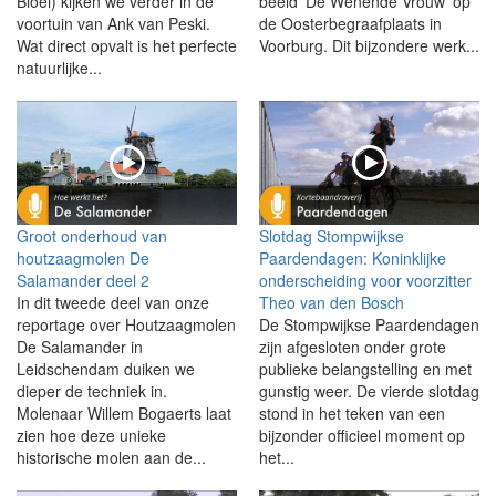
Bloei) kijken we verder in de
beeld 'De Wenende Vrouw' op
voortuin van Ank van Peski.
de Oosterbegraafplaats in
Wat direct opvalt is het perfecte
Voorburg. Dit bijzondere werk...
natuurlijke...
Groot onderhoud van
Slotdag Stompwijkse
houtzaagmolen De
Paardendagen: Koninklijke
Salamander deel 2
onderscheiding voor voorzitter
In dit tweede deel van onze
Theo van den Bosch
reportage over Houtzaagmolen
De Stompwijkse Paardendagen
De Salamander in
zijn afgesloten onder grote
Leidschendam duiken we
publieke belangstelling en met
dieper de techniek in.
gunstig weer. De vierde slotdag
Molenaar Willem Bogaerts laat
stond in het teken van een
zien hoe deze unieke
bijzonder officieel moment op
historische molen aan de...
het...