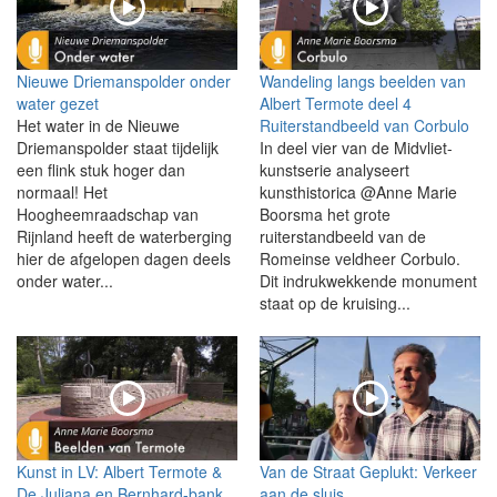
Nieuwe Driemanspolder onder
Wandeling langs beelden van
water gezet
Albert Termote deel 4
Het water in de Nieuwe
Ruiterstandbeeld van Corbulo
Driemanspolder staat tijdelijk
In deel vier van de Midvliet-
een flink stuk hoger dan
kunstserie analyseert
normaal! Het
kunsthistorica @Anne Marie
Hoogheemraadschap van
Boorsma het grote
Rijnland heeft de waterberging
ruiterstandbeeld van de
hier de afgelopen dagen deels
Romeinse veldheer Corbulo.
onder water...
Dit indrukwekkende monument
staat op de kruising...
Kunst in LV: Albert Termote &
Van de Straat Geplukt: Verkeer
De Juliana en Bernhard-bank
aan de sluis