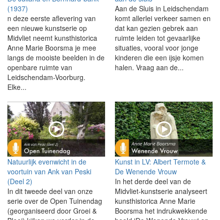
(1937)
Aan de Sluis in Leidschendam
n deze eerste aflevering van
komt allerlei verkeer samen en
een nieuwe kunstserie op
dat kan gezien gebrek aan
Midvliet neemt kunsthistorica
ruimte leiden tot gevaarlijke
Anne Marie Boorsma je mee
situaties, vooral voor jonge
langs de mooiste beelden in de
kinderen die een ijsje komen
openbare ruimte van
halen. Vraag aan de...
Leidschendam-Voorburg.
Elke...
Natuurlijk evenwicht in de
Kunst in LV: Albert Termote &
voortuin van Ank van Peski
De Wenende Vrouw
(Deel 2)
In het derde deel van de
In dit tweede deel van onze
Midvliet-kunstserie analyseert
serie over de Open Tuinendag
kunsthistorica Anne Marie
(georganiseerd door Groei &
Boorsma het indrukwekkende