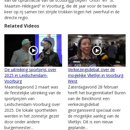
van de opruimactie van de scoutinggroepen “Orion” en “St.
Maarten-Hildegard” in Voorburg, die dit jaar voor de tweede
keer op rij samen ten strijde trokken tegen het zwerfvuil in de
directe regio.
Related Videos
De uitreiking sportprijs over
Verkiezingsdebat over de
2025 in Leidschendam-
mogelijke Vlietlijn in Voorburg
Voorburg
West
Maandagavond 2 maart was
Zaterdagavond 28 februari
de feestelijke uitreiking van de
heeft het burgerinitiatief Buren
sportprijzen van
van de Binckhorst een
Leidschendam-Voorburg over
verkiezingsdebat
2025. De lokale sporthelden
georganiseerd speciaal over
werden in het zonnetje gezet
de mogelijke aanleg van de
door onder andere
Vlietlijn. Dit is een nieuw
burgemeester...
geplande...