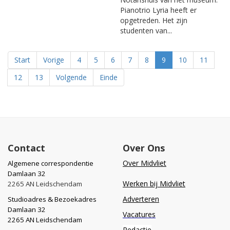
Pianotrio Lyria heeft er
opgetreden. Het zijn
studenten van...
Start
Vorige
4
5
6
7
8
9
10
11
12
13
Volgende
Einde
Contact
Over Ons
Over Midvliet
Algemene correspondentie
Damlaan 32
Werken bij Midvliet
2265 AN Leidschendam
Adverteren
Studioadres & Bezoekadres
Damlaan 32
Vacatures
2265 AN Leidschendam
Redactie