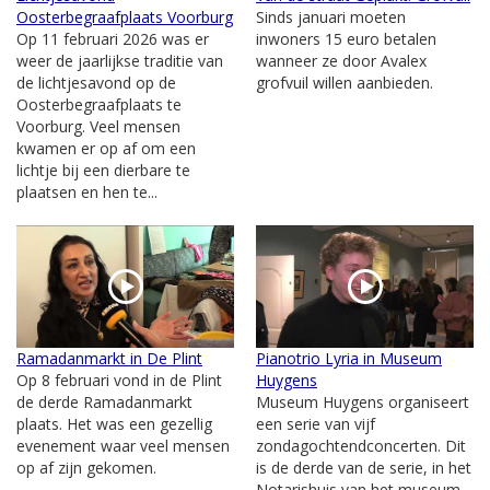
Oosterbegraafplaats Voorburg
Sinds januari moeten
Op 11 februari 2026 was er
inwoners 15 euro betalen
weer de jaarlijkse traditie van
wanneer ze door Avalex
de lichtjesavond op de
grofvuil willen aanbieden.
Oosterbegraafplaats te
Voorburg. Veel mensen
kwamen er op af om een
lichtje bij een dierbare te
plaatsen en hen te...
Ramadanmarkt in De Plint
Pianotrio Lyria in Museum
Op 8 februari vond in de Plint
Huygens
de derde Ramadanmarkt
Museum Huygens organiseert
plaats. Het was een gezellig
een serie van vijf
evenement waar veel mensen
zondagochtendconcerten. Dit
op af zijn gekomen.
is de derde van de serie, in het
Notarishuis van het museum.