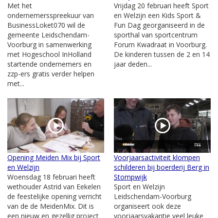
Met het
Vrijdag 20 februari heeft Sport
ondernemersspreekuur van
en Welzijn een Kids Sport &
BusinessLoket070 wil de
Fun Dag georganiseerd in de
gemeente Leidschendam-
sporthal van sportcentrum
Voorburg in samenwerking
Forum Kwadraat in Voorburg.
met Hogeschool InHolland
De kinderen tussen de 2 en 14
startende ondernemers en
jaar deden...
zzp-ers gratis verder helpen
met...
Opening Meiden Mix bij Sport
Voorjaarsactiviteit klompen
en Welzijn
schilderen bij boerderij Berg in
Woensdag 18 februari heeft
Stompwijk
wethouder Astrid van Eekelen
Sport en Welzijn
de feestelijke opening verricht
Leidschendam-Voorburg
van de de MeidenMix. Dit is
organiseert ook deze
een nieuw en gezellig project
voorjaarsvakantie veel leuke