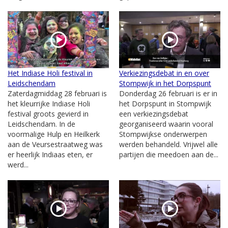
Het Indiase Holi festival in
Verkiezingsdebat in en over
Leidschendam
Stompwijk in het Dorpspunt
Zaterdagmiddag 28 februari is
Donderdag 26 februari is er in
het kleurrijke Indiase Holi
het Dorpspunt in Stompwijk
festival groots gevierd in
een verkiezingsdebat
Leidschendam. In de
georganiseerd waarin vooral
voormalige Hulp en Heilkerk
Stompwijkse onderwerpen
aan de Veursestraatweg was
werden behandeld. Vrijwel alle
er heerlijk Indiaas eten, er
partijen die meedoen aan de...
werd...