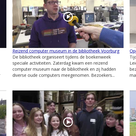
Reizend computer museum in de bibliotheek Voorburg
Ope
De bibliotheek organiseert tijdens de boekenweek
Tij
speciale activiteiten. Zaterdag kwam een reizend
Le
computer museum naar de bibliotheek en zij hadden
be
r
diverse oude computers meegenomen. Bezoekers...
mar