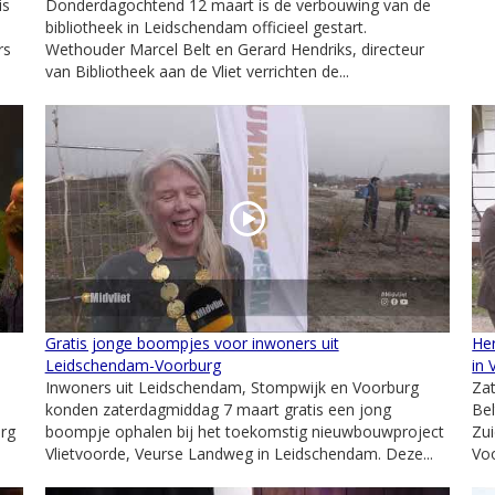
is
Donderdagochtend 12 maart is de verbouwing van de
bibliotheek in Leidschendam officieel gestart.
rs
Wethouder Marcel Belt en Gerard Hendriks, directeur
van Bibliotheek aan de Vliet verrichten de...
Gratis jonge boompjes voor inwoners uit
He
Leidschendam-Voorburg
in 
Inwoners uit Leidschendam, Stompwijk en Voorburg
Za
konden zaterdagmiddag 7 maart gratis een jong
Bel
rg
boompje ophalen bij het toekomstig nieuwbouwproject
Zui
Vlietvoorde, Veurse Landweg in Leidschendam. Deze...
Voo