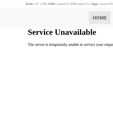
Radio:
107.2 FM |
DAB+:
kanaal 5C (DAB lokaal 33) |
Ziggo
kanaal 916
HOME
ZOEKEN