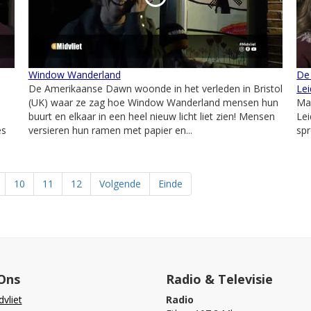
Window Wanderland
De 
De Amerikaanse Dawn woonde in het verleden in Bristol
Le
(UK) waar ze zag hoe Window Wanderland mensen hun
Maa
buurt en elkaar in een heel nieuw licht liet zien! Mensen
Lei
es
versieren hun ramen met papier en...
spr
10
11
12
Volgende
Einde
Ons
Radio & Televisie
vliet
Radio