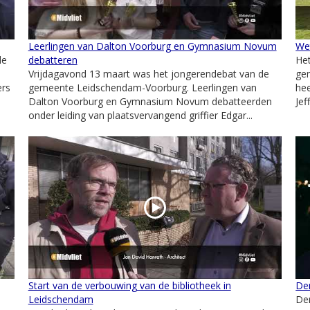
Leerlingen van Dalton Voorburg en Gymnasium Novum
Wet
de
debatteren
Het
Vrijdagavond 13 maart was het jongerendebat van de
ge
ers
gemeente Leidschendam-Voorburg. Leerlingen van
hee
Dalton Voorburg en Gymnasium Novum debatteerden
Jef
onder leiding van plaatsvervangend griffier Edgar...
Start van de verbouwing van de bibliotheek in
Dem
Leidschendam
Dem