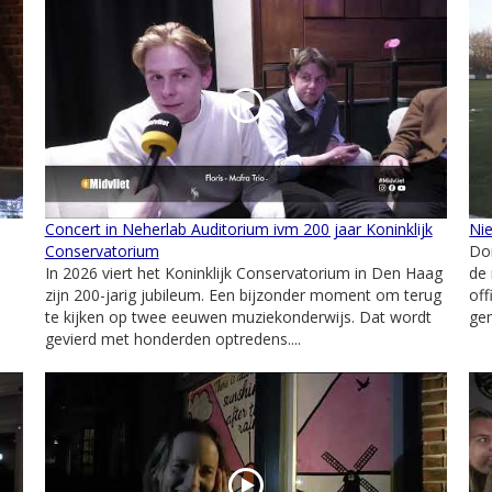
Concert in Neherlab Auditorium ivm 200 jaar Koninklijk
Ni
Conservatorium
Do
In 2026 viert het Koninklijk Conservatorium in Den Haag
de
zijn 200-jarig jubileum. Een bijzonder moment om terug
off
te kijken op twee eeuwen muziekonderwijs. Dat wordt
gem
gevierd met honderden optredens....