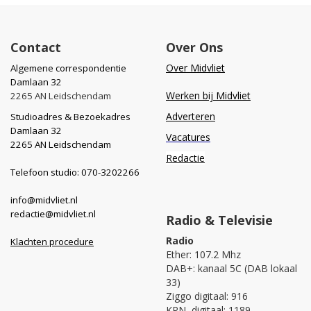
Contact
Over Ons
Over Midvliet
Algemene correspondentie
Damlaan 32
Werken bij Midvliet
2265 AN Leidschendam
Adverteren
Studioadres & Bezoekadres
Damlaan 32
Vacatures
2265 AN Leidschendam
Redactie
Telefoon studio: 070-3202266
info@midvliet.nl
redactie@midvliet.nl
Radio & Televisie
Radio
Klachten procedure
Ether: 107.2 Mhz
DAB+: kanaal 5C (DAB lokaal
33)
Ziggo digitaal: 916
KPN digitaal: 1189