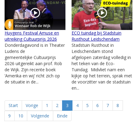
Huygens Festival Amuse en
ECO tuindag bij Stadstuin
uitreiking Cultuurprijs 2026
Rusthout Leidschendam
Donderdagavond is in Theater
Stadstuin Rusthout in
Ludens de
Leidschendam stond
gemeentelijke Cultuurprijs
afgelopen zaterdag volledig in
2026 uitgereikt aan prof. Rob
het teken van de Eco-
de Wijk. Zijn recente boek
Tuindag. Midvliet nam een
’Amerika en wij’ richt zich op
kijkje op het terrein, sprak met
de situatie in de...
de voorzitter van de stadstuin
en...
Start
Vorige
1
2
3
4
5
6
7
8
9
10
Volgende
Einde