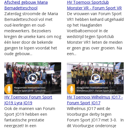
Afscheid gebouw Maria
HV Toernooi Sportclub
Bernadetteschool
Monster VR - Forum Sport VR
Zaterdag stroomde de Maria
De vrouwen van Forum Sport
Bernadetteschool vol met
VR1 hebben keihard uitgehaald
oud-leerlingen en oud-
op het Haaglanden
medewerkers. Bezoekers
Voetbaltoernooi! In de
kregen de unieke kans om nog
wedstrijd tegen Sportclub
één keer door de bekende
Monster VR1 lieten de meiden
gangen te lopen voordat het
er geen gras over groeien. Na
oude gebouw...
een...
HV Toernooi Forum Sport
HV Toernooi Wilhelmus JO17 -
JO19 Lyra JO19
Forum Sport JO17
Ook de mannen van Forum
Wilhelmus JO17 wint de
Sport JO19 hebben een
Voorburgse derby tegen
fantastische prestatie
Forum Sport JO17 met 3-0. In
neergezet! In een
dit Voorburgse onderonsje