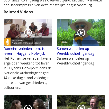
voor deze Koningsdag was overweldigend. Midvliet TV maakte
een sfeerimpressie van deze feestelijke dag in Voorburg.
Related Videos
Romeins verleden komt tot
Samen wandelen op
leven in Huygens Hofwijck
Wereldvluchtelingendag
Het Romeinse verleden kwam
Samen wandelen op
afgelopen weekend tot leven
Wereldvluchtelingendag
in Huygens Hofwijck tijdens de
Nationale Archeologiedagen!
🏛️✨ De dag stond volledig in
het teken van geschiedenis,
cultuur en...