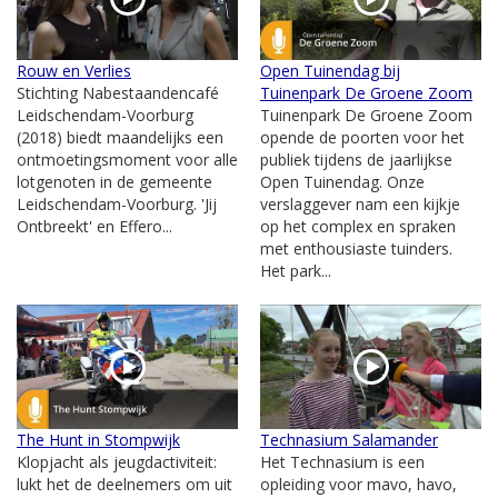
Rouw en Verlies
Open Tuinendag bij
Stichting Nabestaandencafé
Tuinenpark De Groene Zoom
Leidschendam-Voorburg
Tuinenpark De Groene Zoom
(2018) biedt maandelijks een
opende de poorten voor het
ontmoetingsmoment voor alle
publiek tijdens de jaarlijkse
lotgenoten in de gemeente
Open Tuinendag. Onze
Leidschendam-Voorburg. 'Jij
verslaggever nam een kijkje
Ontbreekt' en Effero...
op het complex en spraken
met enthousiaste tuinders.
Het park...
The Hunt in Stompwijk
Technasium Salamander
Klopjacht als jeugdactiviteit:
Het Technasium is een
lukt het de deelnemers om uit
opleiding voor mavo, havo,