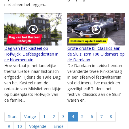
niet alleen het leggen...
Dag van het Kasteel op
Grote drukte bij Classics aan
Hofwijck: Liefdesgedichten in
de Sluis: zo'n 100 Oldtimers op
de bloementuin
de Damlaan
Hoe vertaal je het landelijke
De Damlaan in Leidschendam
thema ‘Liefde’ naar historisch
veranderde twee Pinksterdag
erfgoed? Tijdens de 19de Dag
in een sfeervol festivalterrein
van het Kasteel nam de
vol oldtimers, live muziek en
redactie van Midvliet een kijkje
gezelligheid! Tijdens het
op buitenplaats Hofwijck van
festival ‘Classics aan de Sluis’
de familie...
waren er...
Start
Vorige
1
2
3
4
5
6
7
8
9
10
Volgende
Einde