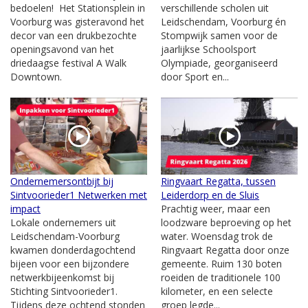
bedoelen! Het Stationsplein in
verschillende scholen uit
Voorburg was gisteravond het
Leidschendam, Voorburg én
decor van een drukbezochte
Stompwijk samen voor de
openingsavond van het
jaarlijkse Schoolsport
driedaagse festival A Walk
Olympiade, georganiseerd
Downtown.
door Sport en...
Ondernemersontbijt bij
Ringvaart Regatta, tussen
Sintvoorieder1 Netwerken met
Leiderdorp en de Sluis
impact
Prachtig weer, maar een
Lokale ondernemers uit
loodzware beproeving op het
Leidschendam-Voorburg
water. Woensdag trok de
kwamen donderdagochtend
Ringvaart Regatta door onze
bijeen voor een bijzondere
gemeente. Ruim 130 boten
netwerkbijeenkomst bij
roeiden de traditionele 100
Stichting Sintvoorieder1.
kilometer, en een selecte
Tijdens deze ochtend stonden
groep legde...