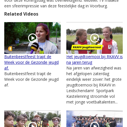
voor deze Koningsdag was overweldigend. Midvliet TV maakte
een sfeerimpressie van deze feestelijke dag in Voorburg.
Related Videos
Buitenbeestfeest trapt de
Het jeugdtoernooi bij RKAVV is
Week voor de Gezonde jeugd
na jaren terug
af.
Na jaren van afwezigheid was
Buitenbeestfeest trapt de
het afgelopen zaterdag
Week voor de Gezonde jeugd
eindelijk weer zover: het grote
af.
jeugdtoernooi bij RKAVV in
Leidschendam! Sportpark
Kastelenring stroomde vol
met jonge voetbaltalenten...