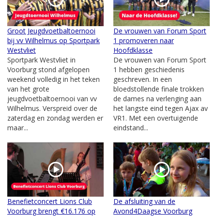
Groot Jeugdvoetbaltoernooi
De vrouwen van Forum Sport
bij vv Wilhelmus op Sportpark
1 promoveren naar
Westvliet
Hoofdklasse
Sportpark Westvliet in
De vrouwen van Forum Sport
Voorburg stond afgelopen
1 hebben geschiedenis
weekend volledig in het teken
geschreven. In een
van het grote
bloedstollende finale trokken
jeugdvoetbaltoernooi van vv
de dames na verlenging aan
Wilhelmus. Verspreid over de
het langste eind tegen Ajax av
zaterdag en zondag werden er
VR1. Met een overtuigende
maar...
eindstand...
Benefietconcert Lions Club
De afsluiting van de
Voorburg brengt €16.176 op
Avond4Daagse Voorburg