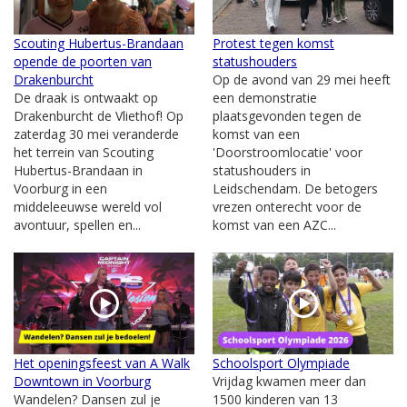
Scouting Hubertus-Brandaan
Protest tegen komst
opende de poorten van
statushouders
Drakenburcht
Op de avond van 29 mei heeft
De draak is ontwaakt op
een demonstratie
Drakenburcht de Vliethof! Op
plaatsgevonden tegen de
zaterdag 30 mei veranderde
komst van een
het terrein van Scouting
'Doorstroomlocatie' voor
Hubertus-Brandaan in
statushouders in
Voorburg in een
Leidschendam. De betogers
middeleeuwse wereld vol
vrezen onterecht voor de
avontuur, spellen en...
komst van een AZC...
Het openingsfeest van A Walk
Schoolsport Olympiade
Downtown in Voorburg
Vrijdag kwamen meer dan
Wandelen? Dansen zul je
1500 kinderen van 13