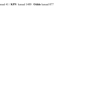
naal 41 /
KPN
kanaal 1489 /
Odido
kanaal 877