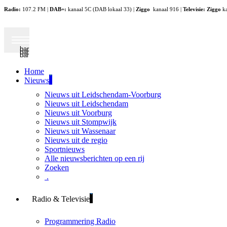
Radio:
107.2 FM |
DAB+:
kanaal 5C (DAB lokaal 33) |
Ziggo
kanaal 916 |
Televisie:
Ziggo
ka
bar
bar
bar
Home
Nieuws
Nieuws uit Leidschendam-Voorburg
Nieuws uit Leidschendam
Nieuws uit Voorburg
Nieuws uit Stompwijk
Nieuws uit Wassenaar
Nieuws uit de regio
Sportnieuws
Alle nieuwsberichten op een rij
Zoeken
.
Radio & Televisie
Programmering Radio