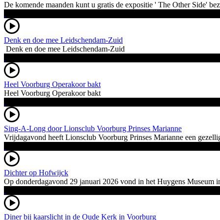
De komende maanden kunt u gratis de expositie ' The Other Side' bez
Denk en doe mee Leidschendam-Zuid
Denk en doe mee Leidschendam-Zuid
Heel Voorburg Operakoor bakt
Heel Voorburg Operakoor bakt
Sing-A-Long door Lionsclub Voorburg Prinses Marianne
Vrijdagavond heeft Lionsclub Voorburg Prinses Marianne een gezellig
Dichter op Hofwijck
Op donderdagavond 29 januari 2026 vond in het Huygens Museum in Vo
Diner bij kaarslicht in de Oude Kerk in Voorburg