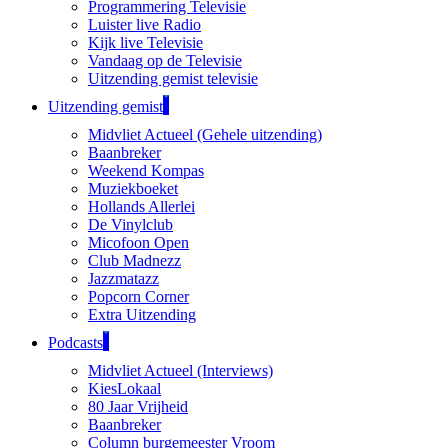
Programmering Televisie
Luister live Radio
Kijk live Televisie
Vandaag op de Televisie
Uitzending gemist televisie
Uitzending gemist
Midvliet Actueel (Gehele uitzending)
Baanbreker
Weekend Kompas
Muziekboeket
Hollands Allerlei
De Vinylclub
Micofoon Open
Club Madnezz
Jazzmatazz
Popcorn Corner
Extra Uitzending
Podcasts
Midvliet Actueel (Interviews)
KiesLokaal
80 Jaar Vrijheid
Baanbreker
Column burgemeester Vroom