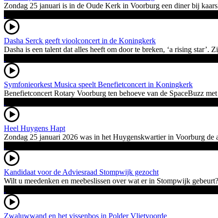
Zondag 25 januari is in de Oude Kerk in Voorburg een diner bij kaars
Dasha Serck geeft vioolconcert in de Koningkerk
Dasha is een talent dat alles heeft om door te breken, ‘a rising star’
Symfonieorkest Musica speelt Benefietconcert in Koningkerk
Benefietconcert Rotary Voorburg ten behoeve van de SpaceBuzz met sol
Heel Huygens Hapt
Zondag 25 januari 2026 was in het Huygenskwartier in Voorburg de ach
Kandidaat voor de Adviesraad Stompwijk gezocht
Wilt u meedenken en meebeslissen over wat er in Stompwijk gebeurt?
Zwaluwwand en het vissenbos in Polder Vlietvoorde