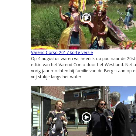
Varend Corso 2017 korte versie
Op 4 augustus waren wij heerlijk op pad naar de 20st
editie van het Varend Corso door het Westland. Net a
vorig jaar mochten bij familie van de Berg staan op 
vrij stukje langs het water....