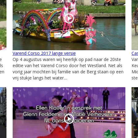
Varend Corso 2017 lange versie
Cas
e
Op 4 augustus waren wij heerlijk op pad naar de 20ste
Van
ls
editie van het Varend Corso door het Westland. Net als
Keu
een
vorig jaar mochten bij familie van de Berg staan op een
Mid
vrij stukje langs het water....
ste