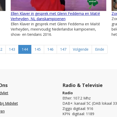
Ellen Klaver in gesprek met Glenn Feddema en Matïé
Zon
Verheyden, NL danskampioenen
Zon
Ellen Klaver in gesprek met Glenn Feddema en Maïté
gra
Verheyden, meervoudig Nederlandse kampioenen,
bel
show- en tiendans 2016.
het
42
143
144
145
146
147
Volgende
Einde
Ons
Radio & Televisie
vliet
Radio
Ether: 107.2 Mhz
ij Midvliet
DAB+: kanaal 5C (DAB lokaal 33
Ziggo digitaal: 916
ren
KPN digitaal: 1189