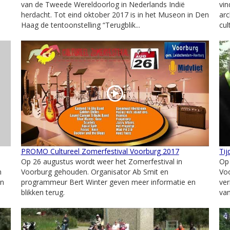
van de Tweede Wereldoorlog in Nederlands Indië
vin
herdacht. Tot eind oktober 2017 is in het Museon in Den
arc
Haag de tentoonstelling “Terugblik...
cul
PROMO Cultureel Zomerfestival Voorburg 2017
Ti
Op 26 augustus wordt weer het Zomerfestival in
Op
n
Voorburg gehouden. Organisator Ab Smit en
Vo
en
programmeur Bert Winter geven meer informatie en
ver
blikken terug.
van