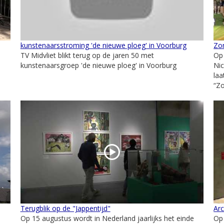
kunstenaarsstroming 'de nieuwe ploeg' in Voorburg
Zon
TV Midvliet blikt terug op de jaren 50 met
Op
kunstenaarsgroep 'de nieuwe ploeg' in Voorburg
Nic
laa
“Zo
Terugblik op de "Jappentijd"
Arc
Op 15 augustus wordt in Nederland jaarlijks het einde
Op 