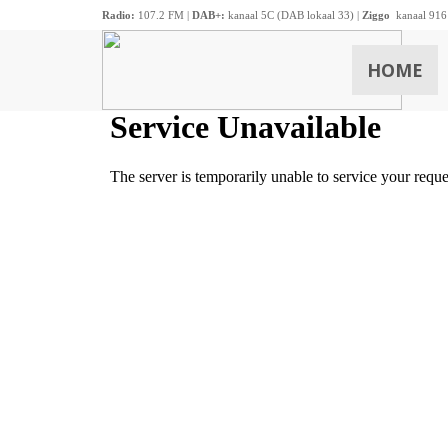
Radio:
107.2 FM |
DAB+:
kanaal 5C (DAB lokaal 33) |
Ziggo
kanaal 916
HOME
ZOEKEN