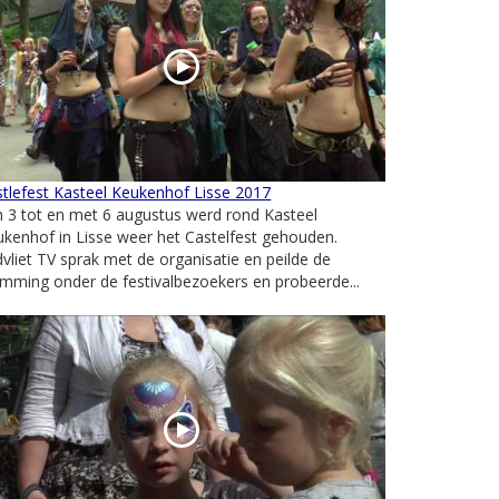
tlefest Kasteel Keukenhof Lisse 2017
 3 tot en met 6 augustus werd rond Kasteel
kenhof in Lisse weer het Castelfest gehouden.
vliet TV sprak met de organisatie en peilde de
mming onder de festivalbezoekers en probeerde...