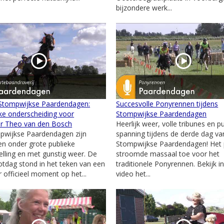
bijzondere werk...
 Stompwijkse Paardendagen:
Succesvolle Ponyrennen tijdens
jke onderscheiding voor
Stompwijkse Paardendagen
er Theo van den Bosch
Heerlijk weer, volle tribunes en p
pwijkse Paardendagen zijn
spanning tijdens de derde dag va
en onder grote publieke
Stompwijkse Paardendagen! Het 
elling en met gunstig weer. De
stroomde massaal toe voor het
lotdag stond in het teken van een
traditionele Ponyrennen. Bekijk i
r officieel moment op het...
video het...