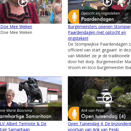
 Doe Mee Weken
Burgemeesters openen Stompwi
 Doe Mee Weken
Paardendagen met optocht en
ringsteken!
De Stompwijkse Paardendagen zi
officieel van start gegaan! In de
van Midvliet zie je de traditionel
door het dorp. Burgemeester Mar
Vroom en loco-burgemeester Bian
 LV: Albert Termote & De
Open Tuinendag 4: De bijzonder
tige Samaritaan
voortuin van Ank van Peski