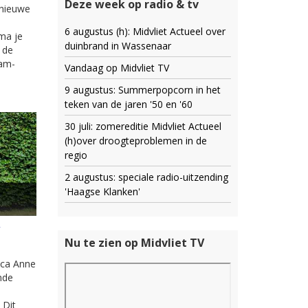
Deze week op radio & tv
 nieuwe
6 augustus (h): Midvliet Actueel over
ma je
duinbrand in Wassenaar
 de
dam-
Vandaag op Midvliet TV
9 augustus: Summerpopcorn in het
teken van de jaren '50 en '60
30 juli: zomereditie Midvliet Actueel
(h)over droogteproblemen in de
regio
2 augustus: speciale radio-uitzending
'Haagse Klanken'
e
Nu te zien op Midvliet TV
ica Anne
nde
 Dit