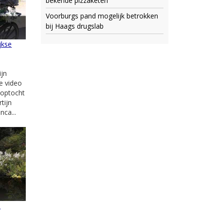
bekende pizzaketen
Voorburgs pand mogelijk betrokken
bij Haags drugslab
jkse
jn
ze video
e optocht
tijn
ca...
e