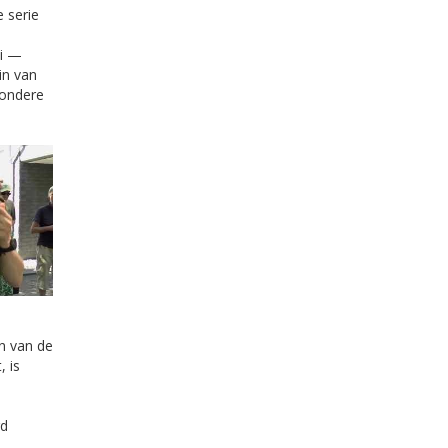
e serie
ei —
in van
zondere
n van de
, is
b
rd