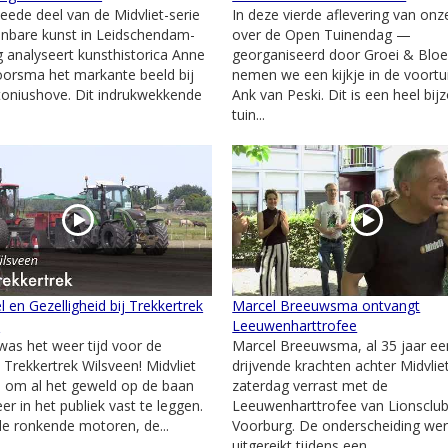
weede deel van de Midvliet-serie
In deze vierde aflevering van onz
nbare kunst in Leidschendam-
over de Open Tuinendag —
 analyseert kunsthistorica Anne
georganiseerd door Groei & Blo
orsma het markante beeld bij
nemen we een kijkje in de voortu
oniushove. Dit indrukwekkende
Ank van Peski. Dit is een heel bij
tuin...
l en Gezelligheid bij Trekkertrek
Marcel Breeuwsma ontvangt
n
Leeuwenharttrofee
as het weer tijd voor de
Marcel Breeuwsma, al 35 jaar ee
e Trekkertrek Wilsveen! Midvliet
drijvende krachten achter Midvliet
j om al het geweld op de baan
zaterdag verrast met de
er in het publiek vast te leggen.
Leeuwenharttrofee van Lionsclu
e ronkende motoren, de...
Voorburg. De onderscheiding we
uitgereikt tijdens een...