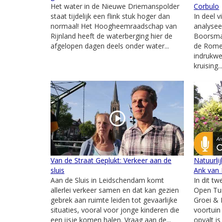
Het water in de Nieuwe Driemanspolder
Corbulo
staat tijdelijk een flink stuk hoger dan
In deel v
normaal! Het Hoogheemraadschap van
analysee
Rijnland heeft de waterberging hier de
Boorsma 
afgelopen dagen deels onder water...
de Romei
indrukw
kruising..
Van de Straat Geplukt: Verkeer aan de
Natuurli
sluis
Ank van 
Aan de Sluis in Leidschendam komt
In dit t
allerlei verkeer samen en dat kan gezien
Open Tu
gebrek aan ruimte leiden tot gevaarlijke
Groei & 
situaties, vooral voor jonge kinderen die
voortuin
een ijsje komen halen. Vraag aan de...
opvalt is