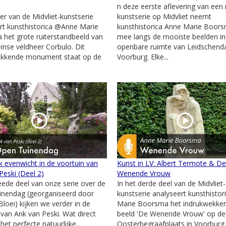
n deze eerste aflevering van een
ier van de Midvliet-kunstserie
kunstserie op Midvliet neemt
rt kunsthistorica @Anne Marie
kunsthistorica Anne Marie Boors
het grote ruiterstandbeeld van
mee langs de mooiste beelden in
nse veldheer Corbulo. Dit
openbare ruimte van Leidschen
ekkende monument staat op de
Voorburg. Elke...
.
jk evenwicht in de voortuin van
Kunst in LV: Albert Termote & D
Peski (Deel 2)
Wenende Vrouw
weede deel van onze serie over de
In het derde deel van de Midvliet-
inendag (georganiseerd door
kunstserie analyseert kunsthistor
Bloei) kijken we verder in de
Marie Boorsma het indrukwekke
 van Ank van Peski. Wat direct
beeld 'De Wenende Vrouw' op de
 het perfecte natuurlijke...
Oosterbegraafplaats in Voorburg.