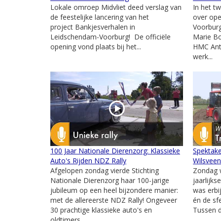
Lokale omroep Midvliet deed verslag van
In het t
de feestelijke lancering van het
over ope
project Bankjesverhalen in
Voorburg
Leidschendam-Voorburg! De officiële
Marie Bo
opening vond plaats bij het...
HMC Ant
werk...
100 Jaar Nationale Dierenzorg: Klassieke
Spektake
Auto's Rijden NDZ Rally
Wilsvee
Afgelopen zondag vierde Stichting
Zondag w
Nationale Dierenzorg haar 100-jarige
jaarlijks
jubileum op een heel bijzondere manier:
was erbi
met de allereerste NDZ Rally! Ongeveer
én de sfe
30 prachtige klassieke auto's en
Tussen d
oldtimers...