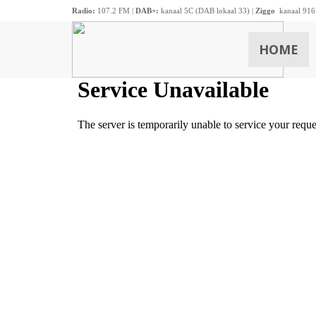
Radio:
107.2 FM |
DAB+:
kanaal 5C (DAB lokaal 33) |
Ziggo
kanaal 916
HOME
ZOEKEN