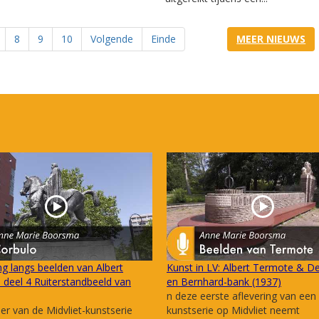
8
9
10
Volgende
Einde
MEER NIEUWS
g langs beelden van Albert
Kunst in LV: Albert Termote & De
deel 4 Ruiterstandbeeld van
en Bernhard-bank (1937)
n deze eerste aflevering van een
ier van de Midvliet-kunstserie
kunstserie op Midvliet neemt