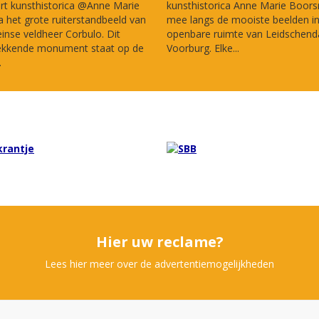
rt kunsthistorica @Anne Marie
kunsthistorica Anne Marie Boor
het grote ruiterstandbeeld van
mee langs de mooiste beelden i
nse veldheer Corbulo. Dit
openbare ruimte van Leidschen
ekkende monument staat op de
Voorburg. Elke...
.
Hier uw reclame?
Lees hier meer over de advertentiemogelijkheden