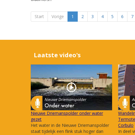
Start
Vorige
1
2
3
4
5
6
7
Laatste video's
Nieuwe Driemanspolder onder water
Wandelin
gezet
Termote 
Het water in de Nieuwe Driemanspolder
Corbulo
staat tijdelijk een flink stuk hoger dan
In deel v