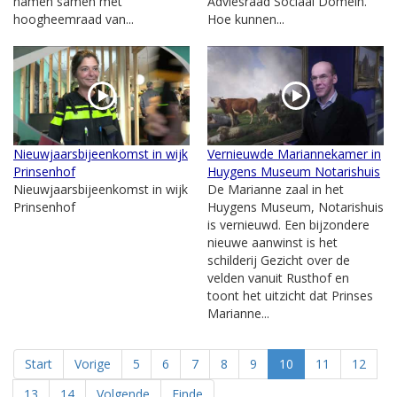
namen samen met
Adviesraad Sociaal Domein.
hoogheemraad van...
Hoe kunnen...
Nieuwjaarsbijeenkomst in wijk
Vernieuwde Mariannekamer in
Prinsenhof
Huygens Museum Notarishuis
Nieuwjaarsbijeenkomst in wijk
De Marianne zaal in het
Prinsenhof
Huygens Museum, Notarishuis
is vernieuwd. Een bijzondere
nieuwe aanwinst is het
schilderij Gezicht over de
velden vanuit Rusthof en
toont het uitzicht dat Prinses
Marianne...
Start
Vorige
5
6
7
8
9
10
11
12
13
14
Volgende
Einde