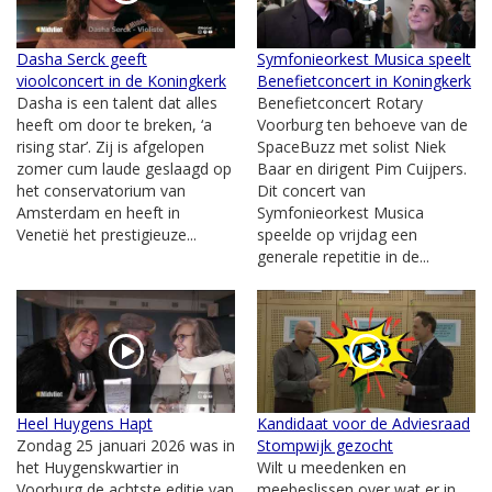
Dasha Serck geeft
Symfonieorkest Musica speelt
vioolconcert in de Koningkerk
Benefietconcert in Koningkerk
Dasha is een talent dat alles
Benefietconcert Rotary
heeft om door te breken, ‘a
Voorburg ten behoeve van de
rising star’. Zij is afgelopen
SpaceBuzz met solist Niek
zomer cum laude geslaagd op
Baar en dirigent Pim Cuijpers.
het conservatorium van
Dit concert van
Amsterdam en heeft in
Symfonieorkest Musica
Venetië het prestigieuze...
speelde op vrijdag een
generale repetitie in de...
Heel Huygens Hapt
Kandidaat voor de Adviesraad
Zondag 25 januari 2026 was in
Stompwijk gezocht
het Huygenskwartier in
Wilt u meedenken en
Voorburg de achtste editie van
meebeslissen over wat er in