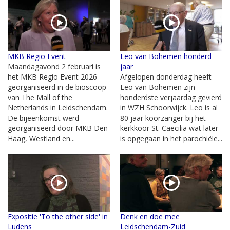
MKB Regio Event
Leo van Bohemen honderd
Maandagavond 2 februari is
jaar
het MKB Regio Event 2026
Afgelopen donderdag heeft
georganiseerd in de bioscoop
Leo van Bohemen zijn
van The Mall of the
honderdste verjaardag gevierd
Netherlands in Leidschendam.
in WZH Schoorwijck. Leo is al
De bijeenkomst werd
80 jaar koorzanger bij het
georganiseerd door MKB Den
kerkkoor St. Caecilia wat later
Haag, Westland en...
is opgegaan in het parochiële...
Expositie 'To the other side' in
Denk en doe mee
Ludens
Leidschendam-Zuid