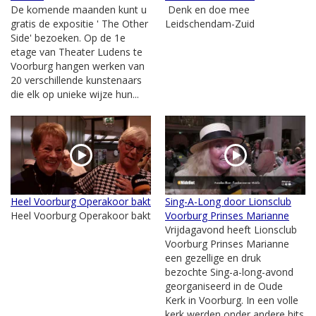
De komende maanden kunt u
Denk en doe mee
gratis de expositie ' The Other
Leidschendam-Zuid
Side' bezoeken. Op de 1e
etage van Theater Ludens te
Voorburg hangen werken van
20 verschillende kunstenaars
die elk op unieke wijze hun...
Heel Voorburg Operakoor bakt
Sing-A-Long door Lionsclub
Heel Voorburg Operakoor bakt
Voorburg Prinses Marianne
Vrijdagavond heeft Lionsclub
Voorburg Prinses Marianne
een gezellige en druk
bezochte Sing-a-long-avond
georganiseerd in de Oude
Kerk in Voorburg. In een volle
kerk werden onder andere hits