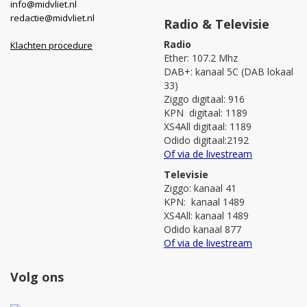
info@midvliet.nl
redactie@midvliet.nl
Radio & Televisie
Radio
Klachten procedure
Ether: 107.2 Mhz
DAB+: kanaal 5C (DAB lokaal
33)
Ziggo digitaal: 916
KPN digitaal: 1189
XS4All digitaal: 1189
Odido digitaal:2192
Of via de livestream
Televisie
Ziggo: kanaal 41
KPN: kanaal 1489
XS4All: kanaal 1489
Odido kanaal 877
Of via de livestream
Volg ons