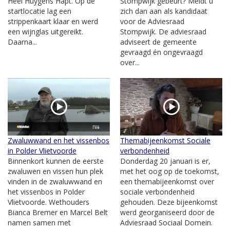
Heel Huygens Hapt. Op de
Stompwijk gebeurt? Meldt u
startlocatie lag een
zich dan aan als kandidaat
strippenkaart klaar en werd
voor de Adviesraad
een wijnglas uitgereikt.
Stompwijk. De adviesraad
Daarna...
adviseert de gemeente
gevraagd én ongevraagd
over...
Zwaluwwand en het vissenbos
Themabijeenkomst Sociale
in Polder Vlietvoorde
verbondenheid
Binnenkort kunnen de eerste
Donderdag 20 januari is er,
zwaluwen en vissen hun plek
met het oog op de toekomst,
vinden in de zwaluwwand en
een themabijeenkomst over
het vissenbos in Polder
sociale verbondenheid
Vlietvoorde. Wethouders
gehouden. Deze bijeenkomst
Bianca Bremer en Marcel Belt
werd georganiseerd door de
namen samen met
Adviesraad Sociaal Domein.