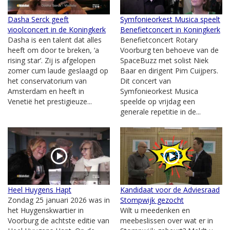
Dasha Serck geeft
Symfonieorkest Musica speelt
vioolconcert in de Koningkerk
Benefietconcert in Koningkerk
Dasha is een talent dat alles
Benefietconcert Rotary
heeft om door te breken, ‘a
Voorburg ten behoeve van de
rising star’. Zij is afgelopen
SpaceBuzz met solist Niek
zomer cum laude geslaagd op
Baar en dirigent Pim Cuijpers.
het conservatorium van
Dit concert van
Amsterdam en heeft in
Symfonieorkest Musica
Venetië het prestigieuze...
speelde op vrijdag een
generale repetitie in de...
Heel Huygens Hapt
Kandidaat voor de Adviesraad
Zondag 25 januari 2026 was in
Stompwijk gezocht
het Huygenskwartier in
Wilt u meedenken en
Voorburg de achtste editie van
meebeslissen over wat er in