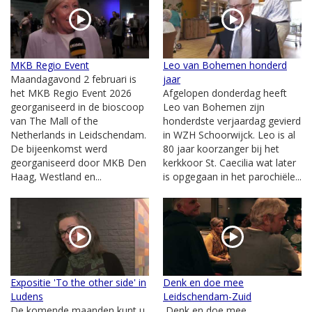
MKB Regio Event
Leo van Bohemen honderd
Maandagavond 2 februari is
jaar
het MKB Regio Event 2026
Afgelopen donderdag heeft
georganiseerd in de bioscoop
Leo van Bohemen zijn
van The Mall of the
honderdste verjaardag gevierd
Netherlands in Leidschendam.
in WZH Schoorwijck. Leo is al
De bijeenkomst werd
80 jaar koorzanger bij het
georganiseerd door MKB Den
kerkkoor St. Caecilia wat later
Haag, Westland en...
is opgegaan in het parochiële...
Expositie 'To the other side' in
Denk en doe mee
Ludens
Leidschendam-Zuid
De komende maanden kunt u
Denk en doe mee