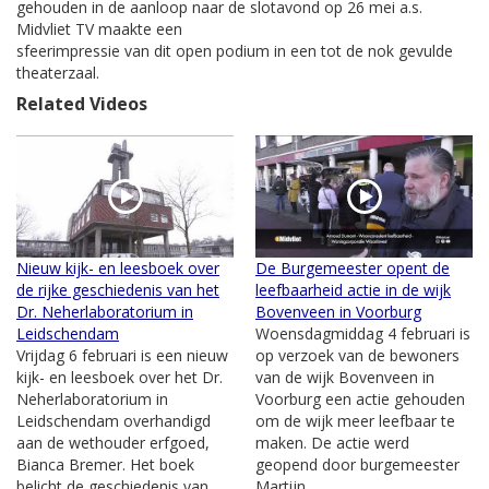
gehouden in de aanloop naar de slotavond op 26 mei a.s.
Midvliet TV maakte een
sfeerimpressie van dit open podium in een tot de nok gevulde
theaterzaal.
Related Videos
Nieuw kijk- en leesboek over
De Burgemeester opent de
de rijke geschiedenis van het
leefbaarheid actie in de wijk
Dr. Neherlaboratorium in
Bovenveen in Voorburg
Leidschendam
Woensdagmiddag 4 februari is
Vrijdag 6 februari is een nieuw
op verzoek van de bewoners
kijk- en leesboek over het Dr.
van de wijk Bovenveen in
Neherlaboratorium in
Voorburg een actie gehouden
Leidschendam overhandigd
om de wijk meer leefbaar te
aan de wethouder erfgoed,
maken. De actie werd
Bianca Bremer. Het boek
geopend door burgemeester
belicht de geschiedenis van
Martijn...