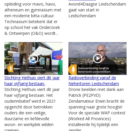
opleiding voor mavo, havo,
Avond4Daagse Leidschendam
atheneum en gymnasium met
gaat van start in
een moderne bèta-cultuur.
Leidschendam
Technasium betekent dat er
op school het vak Onderzoek
& Ontwerpen (O&O) wordt...
Stichting Hethuis viert dit jaar
Radioverbinding vanaf de
haar vijfjarig bestaan.
Nehertoren Leidschendam
Stichting Hethuis viert dit jaar
Drone beelden met dank aan
haar vijfjarig bestaan. Het
Patrick (PE2PVD)
ouderinitiatief werd in 2021
Zendamateur Erwin bracht de
opgericht door betrokken
spanning naar grote hoogte!
ouders die een veilige,
Voor de speciale WAP contest
duurzame en liefdevolle
(Worked All Provinces)
woon- en werkplek wilden
installeerde hij tijdelijk een
creëren...
zender...