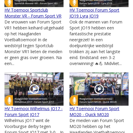
HV Toernooi Sportclub
HV Toernooi Forum Sport
Monster VR - Forum Sport VR
JO19 Lyra JO19
De vrouwen van Forum Sport
Ook de mannen van Forum
VR1 hebben keihard uitgehaald
Sport JO19 hebben een
op het Haaglanden
fantastische prestatie
Voetbaltoernooi! In de
neergezet! In een
wedstrijd tegen Sportclub
doelpuntrijke wedstrijd
Monster VR1 lieten de meiden
trokken zij aan het langste
er geen gras over groeien. Na
eind. Eindstand: een 3-2
een...
overwinning! 🔥💪 Midvliet...
HV Toernooi Wilhelmus JO17 -
HV Toernooi Forum Sport
Forum Sport JO17
MO20 - Quick MO20
Wilhelmus JO17 wint de
De meiden van Forum Sport
Voorburgse derby tegen
MO20 hebben op het
Forum Sport JO17 met 3-0. In
Haaglanden Voetbaltoernooi