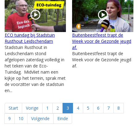
ECO tuindag bij Stadstuin
Buitenbeestfeest trapt de
Rusthout Leidschendam
Week voor de Gezonde jeugd
Stadstuin Rusthout in
af.
Leidschendam stond
Buitenbeestfeest trapt de
afgelopen zaterdag volledig in
Week voor de Gezonde jeugd
het teken van de Eco-
af.
Tuindag. Midvliet nam een
kijkje op het terrein, sprak met
de voorzitter van de stadstuin
en...
Start
Vorige
1
2
3
4
5
6
7
8
9
10
Volgende
Einde