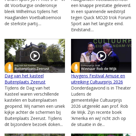
dit Voorburgse onderonsje
een knappe prestatie geleverd.
bleek Wilhelmus tijdens het
In een spannende wedstrijd
Haaglanden Voetbaltoernooi
tegen Quick MO20 trok Forum
de sterkste partij....
Sport aan het langste eind.
Eindstand:...
Dag van het kasteel
Huygens Festival Amuse en
Buitenplaats Zeerust
uitreiking Cultuurprijs 2026
Tijdens de Dag van het
Donderdagavond is in Theater
Kasteel waren verschillende
Ludens de
kastelen en buitenplaatsen
gemeentelijke Cultuurprijs
geopend. Wij namen een uniek
2026 uitgereikt aan prof. Rob
kijkje achter de schermen bij
de Wijk. Zijn recente boek
Buitenplaats Zeerust. Tijdens
’Amerika en wij’ richt zich op
dit bijzondere bezoek doken...
de situatie in de...