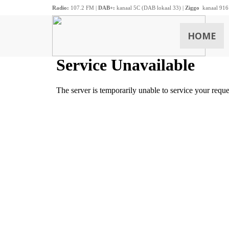
Radio:
107.2 FM |
DAB+:
kanaal 5C (DAB lokaal 33) |
Ziggo
kanaal 916
HOME
ZOEKEN