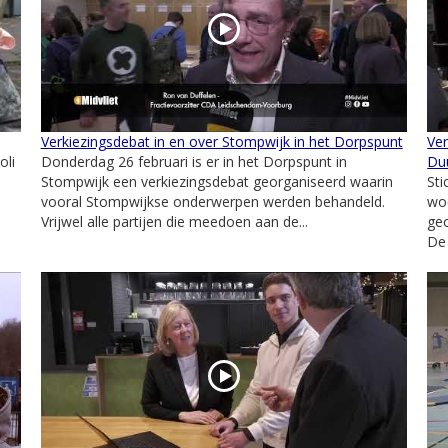
Verkiezingsdebat in en over Stompwijk in het Dorpspunt
Ver
oli
Donderdag 26 februari is er in het Dorpspunt in
Du
Stompwijk een verkiezingsdebat georganiseerd waarin
St
vooral Stompwijkse onderwerpen werden behandeld.
wo
Vrijwel alle partijen die meedoen aan de...
geo
De 