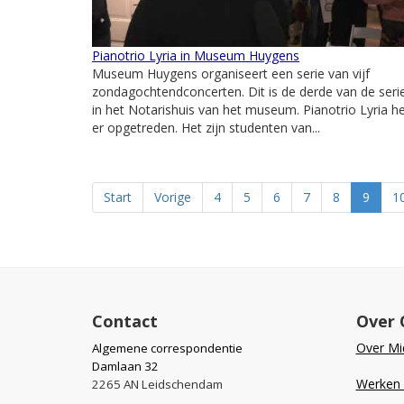
Pianotrio Lyria in Museum Huygens
Museum Huygens organiseert een serie van vijf
zondagochtendconcerten. Dit is de derde van de seri
in het Notarishuis van het museum. Pianotrio Lyria h
er opgetreden. Het zijn studenten van...
Start
Vorige
4
5
6
7
8
9
1
Contact
Over 
Over Mid
Algemene correspondentie
Damlaan 32
Werken b
2265 AN Leidschendam