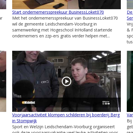
Start ondernemersspreekuur BusinessLoket070
De 
ar
Met het ondernemersspreekuur van BusinessLoket070
Se
wil de gemeente Leidschendam-Voorburg in
Vri
samenwerking met Hogeschool InHolland startende
& F
ondernemers en zzp-ers gratis verder helpen met...
sp
tus
Voorjaarsactiviteit klompen schilderen bij boerderij Berg
Van
in Stompwijk
Bi
Sport en Welzijn Leidschendam-Voorburg organiseert
ge
ook deze voorjaarsvakantie veel leuke activiteiten voor
rea