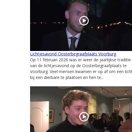
Lichtjesavond Oosterbegraafplaats Voorburg
Op 11 februari 2026 was er weer de jaarlijkse traditie
van de lichtjesavond op de Oosterbegraafplaats te
Voorburg. Veel mensen kwamen er op af om een lich
bij een dierbare te plaatsen en hen te...