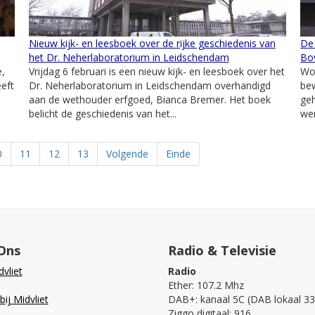
Nieuw kijk- en leesboek over de rijke geschiedenis van
De 
het Dr. Neherlaboratorium in Leidschendam
Bo
e,
Vrijdag 6 februari is een nieuw kijk- en leesboek over het
Wo
eeft
Dr. Neherlaboratorium in Leidschendam overhandigd
bew
aan de wethouder erfgoed, Bianca Bremer. Het boek
ge
belicht de geschiedenis van het...
wer
0
11
12
13
Volgende
Einde
Ons
Radio & Televisie
vliet
Radio
Ether: 107.2 Mhz
ij Midvliet
DAB+: kanaal 5C (DAB lokaal 33
Ziggo digitaal: 916