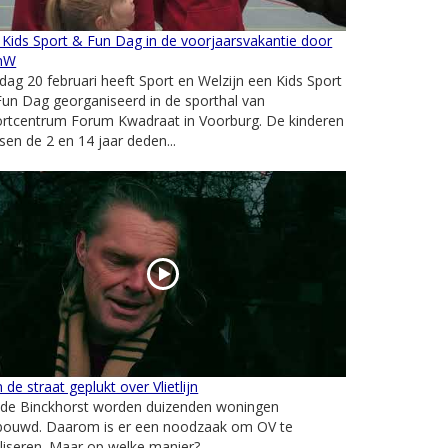
Kids Sport & Fun Dag in de voorjaarsvakantie door
nW
jdag 20 februari heeft Sport en Welzijn een Kids Sport
un Dag georganiseerd in de sporthal van
ortcentrum Forum Kwadraat in Voorburg. De kinderen
sen de 2 en 14 jaar deden...
 de straat geplukt over Vlietlijn
j de Binckhorst worden duizenden woningen
bouwd. Daarom is er een noodzaak om OV te
liseren. Maar op welke manier?