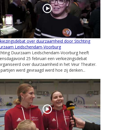
kiezingsdebat over duurzaamheid door Stichting
urzaam Leidschendam-Voorburg
ichting Duurzaam Leidschendam-Voorburg heeft
ensdagavond 25 februari een verkiezingsdebat
rganiseerd over duurzaamheid in het Veur Theater.
partijen werd gevraagd werd hoe zij denken...