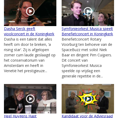
Dasha Serck geeft
Symfonieorkest Musica speelt
vioolconcert in de Koningkerk
Benefietconcert in Koningkerk
Dasha is een talent dat alles
Benefietconcert Rotary
heeft om door te breken, ‘a
Voorburg ten behoeve van de
rising star’. Zij is afgelopen
SpaceBuzz met solist Niek
zomer cum laude geslaagd op
Baar en dirigent Pim Cuijpers.
het conservatorium van
Dit concert van
Amsterdam en heeft in
Symfonieorkest Musica
Venetië het prestigieuze...
speelde op vrijdag een
generale repetitie in de...
Heel Huygens Hapt
Kandidaat voor de Adviesraad