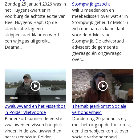
Zondag 25 januari 2026 was in
Stompwijk gezocht
het Huygenskwartier in
Wilt u meedenken en
Voorburg de achtste editie van
meebeslissen over wat er in
Heel Huygens Hapt. Op de
Stompwijk gebeurt? Meldt u
startlocatie lag een
zich dan aan als kandidaat
strippenkaart klaar en werd
voor de Adviesraad
een wijnglas uitgereikt.
Stompwijk. De adviesraad
Daarna...
adviseert de gemeente
gevraagd én ongevraagd
over...
Zwaluwwand en het vissenbos
Themabijeenkomst Sociale
in Polder Vlietvoorde
verbondenheid
Binnenkort kunnen de eerste
Donderdag 20 januari is er,
zwaluwen en vissen hun plek
met het oog op de toekomst,
vinden in de zwaluwwand en
een themabijeenkomst over
het vissenbos in Polder
sociale verbondenheid