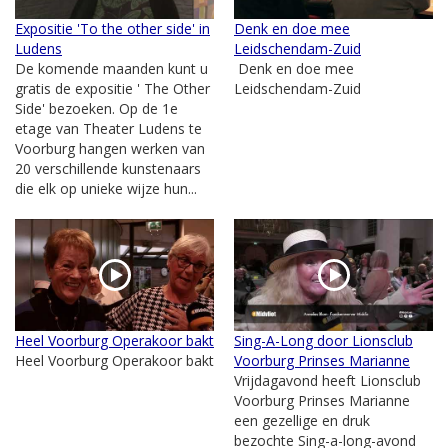
Expositie 'To the other side' in
Denk en doe mee
Ludens
Leidschendam-Zuid
De komende maanden kunt u
Denk en doe mee
gratis de expositie ' The Other
Leidschendam-Zuid
Side' bezoeken. Op de 1e
etage van Theater Ludens te
Voorburg hangen werken van
20 verschillende kunstenaars
die elk op unieke wijze hun...
Heel Voorburg Operakoor bakt
Sing-A-Long door Lionsclub
Heel Voorburg Operakoor bakt
Voorburg Prinses Marianne
Vrijdagavond heeft Lionsclub
Voorburg Prinses Marianne
een gezellige en druk
bezochte Sing-a-long-avond