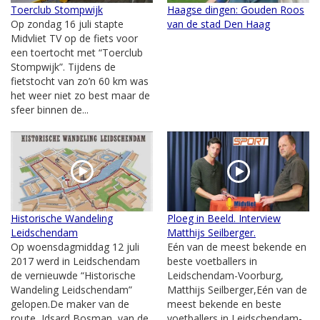
Toerclub Stompwijk
Haagse dingen: Gouden Roos
Op zondag 16 juli stapte
van de stad Den Haag
Midvliet TV op de fiets voor
een toertocht met “Toerclub
Stompwijk”. Tijdens de
fietstocht van zo’n 60 km was
het weer niet zo best maar de
sfeer binnen de...
Historische Wandeling
Ploeg in Beeld. Interview
Leidschendam
Matthijs Seilberger.
Op woensdagmiddag 12 juli
Eén van de meest bekende en
2017 werd in Leidschendam
beste voetballers in
de vernieuwde “Historische
Leidschendam-Voorburg,
Wandeling Leidschendam”
Matthijs Seilberger,Eén van de
gelopen.De maker van de
meest bekende en beste
route, Idsard Bosman, van de
voetballers in Leidschendam-