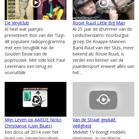
De Vinylclub
Rooie Ruud Little Big Man
Al heel wat jaartjes
Al 25 jaar de drummer van de
presenteert Ron van der Tuijn
Leidschendams-Voorburgse
dit populaire radioprogramma
groep De Knappe Mannen
met een terugblik nar de
Band.Ruud van der Sluis, meer
Gouden Eeuw van de
bekend als Rooie Ruud, is
popmuziek. Met side kick Paul
verder een kenner van de
Leenmans een terug en
paardensport enweet alles van
vooruitblik
het...
Mijn Leven op AARDE Nicko
Van de Straat geplukt.
Christianse (Livin Blues)
Veiligheid
Een docu uit 2014 over het
Midvliet TV brengt middels
leven van zanger/muzikant
interviews, in uw directe