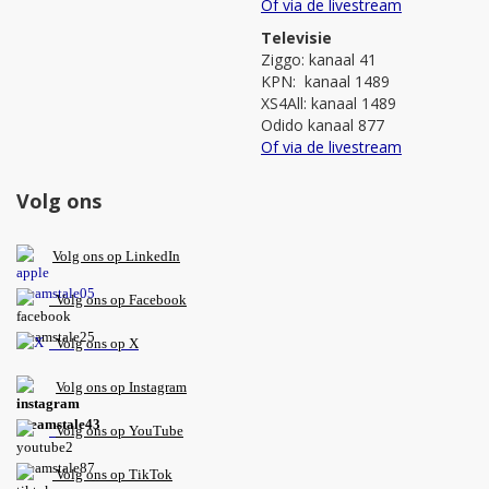
Of via de livestream
Televisie
Ziggo: kanaal 41
KPN: kanaal 1489
XS4All: kanaal 1489
Odido kanaal 877
Of via de livestream
Volg ons
V
olg ons op L
inkedIn
Volg ons op Facebook
Volg ons op X
Volg ons op Instagram
Volg
ons op
YouTube
Volg ons op TikTok