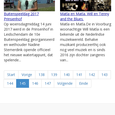
Buitenspeeldag 2017
Matla en Matla. Will en Tenny
Prinsenhof
and the Blues.
Op woensdagmiddag 14 juni
Matla en Matla.De in Voorburg
2017 werd in de Prinsenhof in
woonachtige Will Matla is een
Leidschendam de 10e
bekende uit de Nederlndse
Buitenspeeldag georganiseerd
muziekwereld. Behalve
en wethouder Nadine
muzikant produceerthij ook
Stemerdink opende officieel
nog veel muziek en is sinds
het nieuwe watertappunt, dat
2016 zijn dochter zangeres
spelende...
van...
Start
Vorige
138
139
140
141
142
143
144
145
146
147
Volgende
Einde