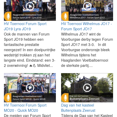
HV Toernooi Forum Sport
HV Toernooi Wilhelmus JO17 -
JO19 Lyra JO19
Forum Sport JO17
Ook de mannen van Forum
Wilhelmus JO17 wint de
Sport JO19 hebben een
Voorburgse derby tegen Forum
fantastische prestatie
Sport JO17 met 3-0. In dit
neergezet! In een doelpuntrijke
Voorburgse onderonsje bleek
wedstrijd trokken zij aan het
Wilhelmus tijdens het
langste eind. Eindstand: een 3-
Haaglanden Voetbaltoernooi
2 overwinning! 🔥💪 Midvliet...
de sterkste partij....
HV Toernooi Forum Sport
Dag van het kasteel
MO20 - Quick MO20
Buitenplaats Zeerust
De meiden van Forum Sport
Tijdens de Dag van het Kasteel