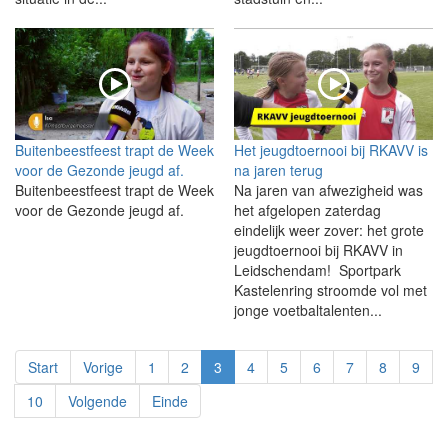
Buitenbeestfeest trapt de Week
Het jeugdtoernooi bij RKAVV is
voor de Gezonde jeugd af.
na jaren terug
Buitenbeestfeest trapt de Week
Na jaren van afwezigheid was
voor de Gezonde jeugd af.
het afgelopen zaterdag
eindelijk weer zover: het grote
jeugdtoernooi bij RKAVV in
Leidschendam! Sportpark
Kastelenring stroomde vol met
jonge voetbaltalenten...
Start
Vorige
1
2
3
4
5
6
7
8
9
10
Volgende
Einde