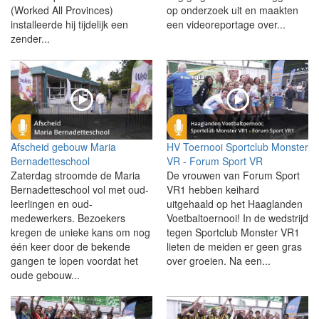
(Worked All Provinces)
op onderzoek uit en maakten
installeerde hij tijdelijk een
een videoreportage over...
zender...
Afscheid gebouw Maria
HV Toernooi Sportclub Monster
Bernadetteschool
VR - Forum Sport VR
Zaterdag stroomde de Maria
De vrouwen van Forum Sport
Bernadetteschool vol met oud-
VR1 hebben keihard
leerlingen en oud-
uitgehaald op het Haaglanden
medewerkers. Bezoekers
Voetbaltoernooi! In de wedstrijd
kregen de unieke kans om nog
tegen Sportclub Monster VR1
één keer door de bekende
lieten de meiden er geen gras
gangen te lopen voordat het
over groeien. Na een...
oude gebouw...