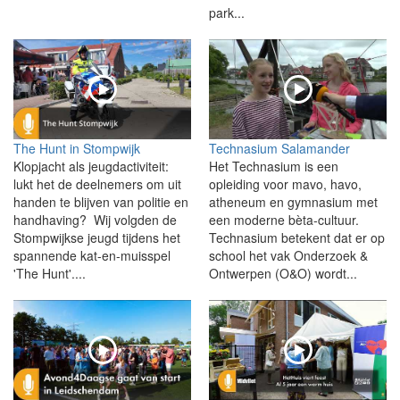
park...
The Hunt in Stompwijk
Technasium Salamander
Klopjacht als jeugdactiviteit:
Het Technasium is een
lukt het de deelnemers om uit
opleiding voor mavo, havo,
handen te blijven van politie en
atheneum en gymnasium met
handhaving? Wij volgden de
een moderne bèta-cultuur.
Stompwijkse jeugd tijdens het
Technasium betekent dat er op
spannende kat-en-muisspel
school het vak Onderzoek &
'The Hunt'....
Ontwerpen (O&O) wordt...