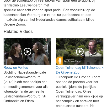
Door de zomerstop bij veel takken van sport een terugblik bij
tennisclub Leeuwenbergh met
speciale aandacht voor de sport padel. Een vooruitblik op de
badmintonclub Voorburg die in mei 50 jaar bestaat en een
muzikale clip van het Nederlandse dames softbalteam bij de
Groene Zoom.
Related Videos
Rouw en Verlies
Open Tuinendag bij Tuinenpark
Stichting Nabestaandencafé
De Groene Zoom
Leidschendam-Voorburg
Tuinenpark De Groene Zoom
(2018) biedt maandelijks een
opende de poorten voor het
ontmoetingsmoment voor alle
publiek tijdens de jaarlijkse
lotgenoten in de gemeente
Open Tuinendag. Onze
Leidschendam-Voorburg. 'Jij
verslaggever nam een kijkje op
Ontbreekt' en Effero...
het complex en spraken met
enthousiaste tuinders. Het