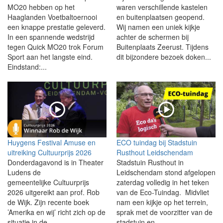
MO20 hebben op het
waren verschillende kastelen
Haaglanden Voetbaltoernooi
en buitenplaatsen geopend.
een knappe prestatie geleverd.
Wij namen een uniek kijkje
In een spannende wedstrijd
achter de schermen bij
tegen Quick MO20 trok Forum
Buitenplaats Zeerust. Tijdens
Sport aan het langste eind.
dit bijzondere bezoek doken...
Eindstand:...
Huygens Festival Amuse en
ECO tuindag bij Stadstuin
uitreiking Cultuurprijs 2026
Rusthout Leidschendam
Donderdagavond is in Theater
Stadstuin Rusthout in
Ludens de
Leidschendam stond afgelopen
gemeentelijke Cultuurprijs
zaterdag volledig in het teken
2026 uitgereikt aan prof. Rob
van de Eco-Tuindag. Midvliet
de Wijk. Zijn recente boek
nam een kijkje op het terrein,
’Amerika en wij’ richt zich op de
sprak met de voorzitter van de
situatie in de...
stadstuin en...