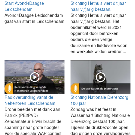
Start Avond4Daagse
Stichting Hethuis viert dit jaar
Leidschendam
haar vijfjarig bestaan.
Avond4Daagse Leidschendam
Stichting Hethuis viert dit jaar
gaat van start in Leidschendam
haar vijfjarig bestaan. Het
ouderinitiatief werd in 2021
opgericht door betrokken
ouders die een veilige,
duurzame en liefdevolle woon-
en werkplek wilden creëren...
Radioverbinding vanaf de
Stichting Nationale Dierenzorg
Nehertoren Leidschendam
100 jaar
Drone beelden met dank aan
Zondag was het feest in
Patrick (PE2PVD)
Wassenaar! Stichting Nationale
Zendamateur Erwin bracht de
Dierenzorg bestaat 100 jaar.
spanning naar grote hoogte!
Tijdens de drukbezochte open
Voor de speciale WAP contest
dag gingen onze verslaggevers