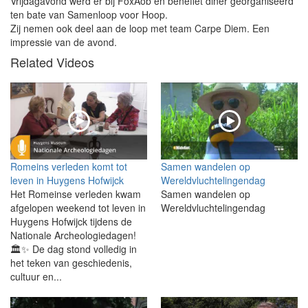
Vrijdagavond werd er bij FoxAob en benefiet diner georganiseerd
ten bate van Samenloop voor Hoop.
Zij nemen ook deel aan de loop met team Carpe Diem. Een
impressie van de avond.
Related Videos
Romeins verleden komt tot
Samen wandelen op
leven in Huygens Hofwijck
Wereldvluchtelingendag
Het Romeinse verleden kwam
Samen wandelen op
afgelopen weekend tot leven in
Wereldvluchtelingendag
Huygens Hofwijck tijdens de
Nationale Archeologiedagen!
🏛️✨ De dag stond volledig in
het teken van geschiedenis,
cultuur en...