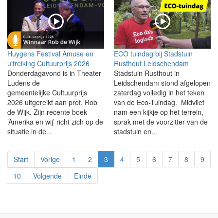
Huygens Festival Amuse en
ECO tuindag bij Stadstuin
uitreiking Cultuurprijs 2026
Rusthout Leidschendam
Donderdagavond is in Theater
Stadstuin Rusthout in
Ludens de
Leidschendam stond afgelopen
gemeentelijke Cultuurprijs
zaterdag volledig in het teken
2026 uitgereikt aan prof. Rob
van de Eco-Tuindag. Midvliet
de Wijk. Zijn recente boek
nam een kijkje op het terrein,
’Amerika en wij’ richt zich op de
sprak met de voorzitter van de
situatie in de...
stadstuin en...
Start
Vorige
1
2
3
4
5
6
7
8
9
10
Volgende
Einde