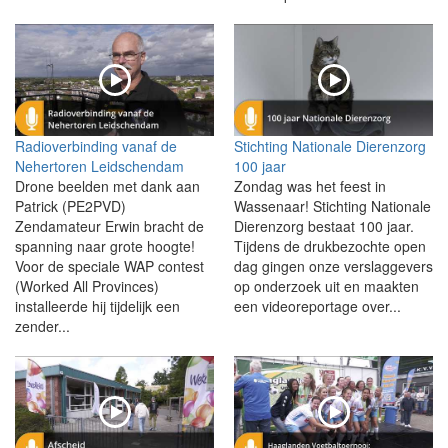
Radioverbinding vanaf de
Stichting Nationale Dierenzorg
Nehertoren Leidschendam
100 jaar
Drone beelden met dank aan
Zondag was het feest in
Patrick (PE2PVD)
Wassenaar! Stichting Nationale
Zendamateur Erwin bracht de
Dierenzorg bestaat 100 jaar.
spanning naar grote hoogte!
Tijdens de drukbezochte open
Voor de speciale WAP contest
dag gingen onze verslaggevers
(Worked All Provinces)
op onderzoek uit en maakten
installeerde hij tijdelijk een
een videoreportage over...
zender...