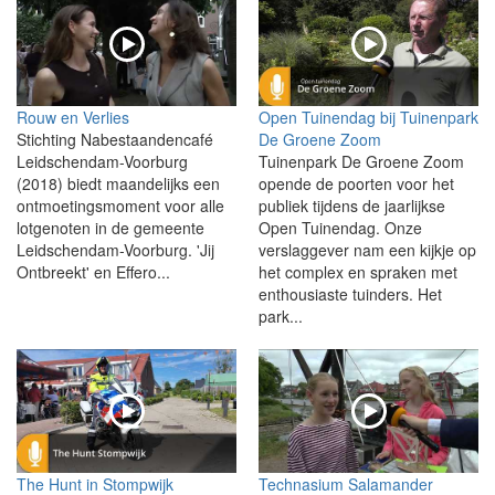
Rouw en Verlies
Open Tuinendag bij Tuinenpark
Stichting Nabestaandencafé
De Groene Zoom
Leidschendam-Voorburg
Tuinenpark De Groene Zoom
(2018) biedt maandelijks een
opende de poorten voor het
ontmoetingsmoment voor alle
publiek tijdens de jaarlijkse
lotgenoten in de gemeente
Open Tuinendag. Onze
Leidschendam-Voorburg. 'Jij
verslaggever nam een kijkje op
Ontbreekt' en Effero...
het complex en spraken met
enthousiaste tuinders. Het
park...
The Hunt in Stompwijk
Technasium Salamander