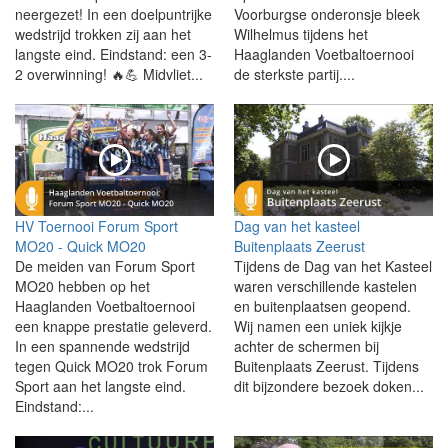
neergezet! In een doelpuntrijke
Voorburgse onderonsje bleek
wedstrijd trokken zij aan het
Wilhelmus tijdens het
langste eind. Eindstand: een 3-
Haaglanden Voetbaltoernooi
2 overwinning! 🔥💪 Midvliet...
de sterkste partij....
HV Toernooi Forum Sport
Dag van het kasteel
MO20 - Quick MO20
Buitenplaats Zeerust
De meiden van Forum Sport
Tijdens de Dag van het Kasteel
MO20 hebben op het
waren verschillende kastelen
Haaglanden Voetbaltoernooi
en buitenplaatsen geopend.
een knappe prestatie geleverd.
Wij namen een uniek kijkje
In een spannende wedstrijd
achter de schermen bij
tegen Quick MO20 trok Forum
Buitenplaats Zeerust. Tijdens
Sport aan het langste eind.
dit bijzondere bezoek doken...
Eindstand:...