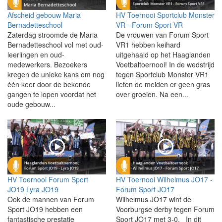
Afscheid gebouw Maria
HV Toernooi Sportclub Monster
Bernadetteschool
VR - Forum Sport VR
Zaterdag stroomde de Maria
De vrouwen van Forum Sport
Bernadetteschool vol met oud-
VR1 hebben keihard
leerlingen en oud-
uitgehaald op het Haaglanden
medewerkers. Bezoekers
Voetbaltoernooi! In de wedstrijd
kregen de unieke kans om nog
tegen Sportclub Monster VR1
één keer door de bekende
lieten de meiden er geen gras
gangen te lopen voordat het
over groeien. Na een...
oude gebouw...
HV Toernooi Forum Sport
HV Toernooi Wilhelmus JO17 -
JO19 Lyra JO19
Forum Sport JO17
Ook de mannen van Forum
Wilhelmus JO17 wint de
Sport JO19 hebben een
Voorburgse derby tegen Forum
fantastische prestatie
Sport JO17 met 3-0. In dit