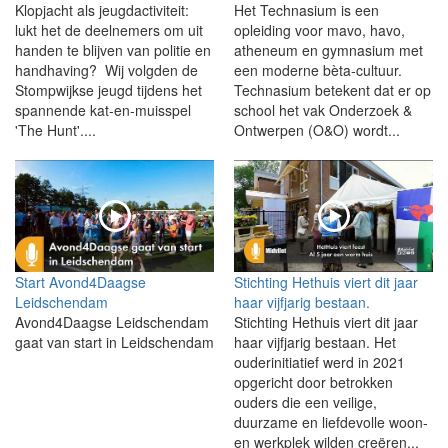
Klopjacht als jeugdactiviteit:
Het Technasium is een
lukt het de deelnemers om uit
opleiding voor mavo, havo,
handen te blijven van politie en
atheneum en gymnasium met
handhaving? Wij volgden de
een moderne bèta-cultuur.
Stompwijkse jeugd tijdens het
Technasium betekent dat er op
spannende kat-en-muisspel
school het vak Onderzoek &
'The Hunt'....
Ontwerpen (O&O) wordt...
Start Avond4Daagse
Stichting Hethuis viert dit jaar
Leidschendam
haar vijfjarig bestaan.
Avond4Daagse Leidschendam
Stichting Hethuis viert dit jaar
gaat van start in Leidschendam
haar vijfjarig bestaan. Het
ouderinitiatief werd in 2021
opgericht door betrokken
ouders die een veilige,
duurzame en liefdevolle woon-
en werkplek wilden creëren...