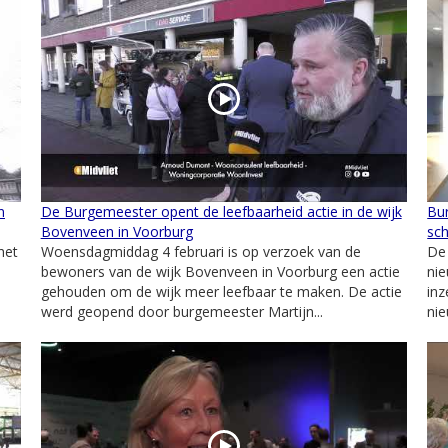
n
De Burgemeester opent de leefbaarheid actie in de wijk
Bu
Bovenveen in Voorburg
sc
het
Woensdagmiddag 4 februari is op verzoek van de
De
bewoners van de wijk Bovenveen in Voorburg een actie
nie
gehouden om de wijk meer leefbaar te maken. De actie
in
werd geopend door burgemeester Martijn...
nie