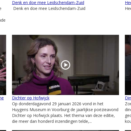
Denk en doe mee Leidschendam-Zuid
He
e
Denk en doe mee Leidschendam-Zuid
He
nde
ne
Dichter op Hofwijck
Din
Op donderdagavond 29 januari 2026 vond in het
Zon
-
Huygens Museum in Voorburg de jaarlijkse poëzieavond
din
Dichter op Hofwijck plaats. Het thema van deze editie,
geo
die meer dan honderd inzendingen telde,...
ko