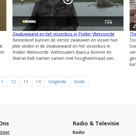
Zwaluwwand en het vissenbos in Polder Vlietvoorde
Th
Binnenkort kunnen de eerste zwaluwen en vissen hun
Don
at
plek vinden in de zwaluwwand en het vissenbos in
to
ert
Polder Vlietvoorde. Wethouders Bianca Bremer en
ve
Marcel Belt namen samen met hoogheemraad van...
ge
kun
11
12
13
14
Volgende
Einde
Ons
Radio & Televisie
vliet
Radio