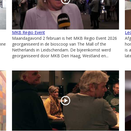
MKB Regio Event
Le
Maandagavond 2 februari is het MKB Regio Event 2026
Af
nne
georganiseerd in de bioscoop van The Mall of the
hon
Netherlands in Leidschendam. De bijeenkomst werd
is 
georganiseerd door MKB Den Haag, Westland en...
lat