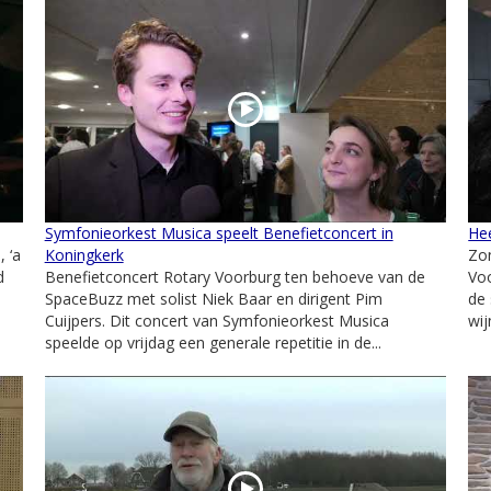
Symfonieorkest Musica speelt Benefietconcert in
He
 ‘a
Koningkerk
Zon
d
Benefietconcert Rotary Voorburg ten behoeve van de
Voo
SpaceBuzz met solist Niek Baar en dirigent Pim
de 
Cuijpers. Dit concert van Symfonieorkest Musica
wij
speelde op vrijdag een generale repetitie in de...