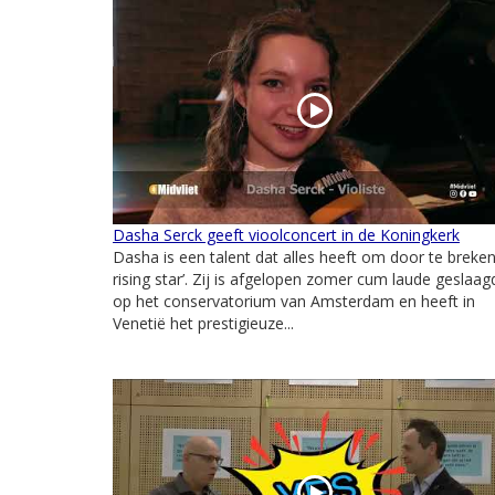
Dasha Serck geeft vioolconcert in de Koningkerk
Dasha is een talent dat alles heeft om door te breken,
rising star’. Zij is afgelopen zomer cum laude geslaag
op het conservatorium van Amsterdam en heeft in
Venetië het prestigieuze...