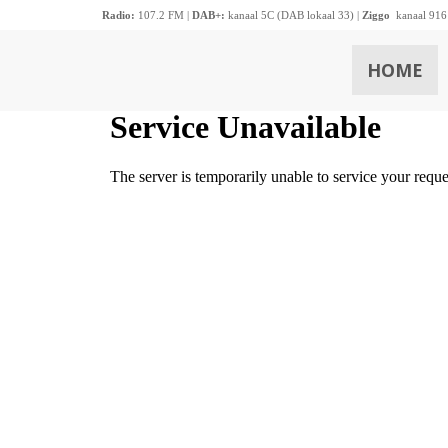
Radio:
107.2 FM |
DAB+:
kanaal 5C (DAB lokaal 33) |
Ziggo
kanaal 916
HOME
ZOEKEN