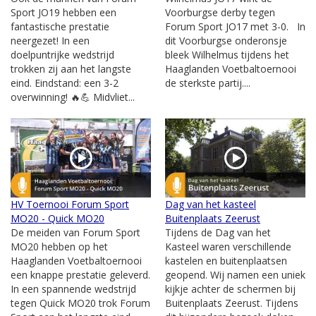
Sport JO19 hebben een
Voorburgse derby tegen
fantastische prestatie
Forum Sport JO17 met 3-0. In
neergezet! In een
dit Voorburgse onderonsje
doelpuntrijke wedstrijd
bleek Wilhelmus tijdens het
trokken zij aan het langste
Haaglanden Voetbaltoernooi
eind. Eindstand: een 3-2
de sterkste partij....
overwinning! 🔥💪 Midvliet...
HV Toernooi Forum Sport
Dag van het kasteel
MO20 - Quick MO20
Buitenplaats Zeerust
De meiden van Forum Sport
Tijdens de Dag van het
MO20 hebben op het
Kasteel waren verschillende
Haaglanden Voetbaltoernooi
kastelen en buitenplaatsen
een knappe prestatie geleverd.
geopend. Wij namen een uniek
In een spannende wedstrijd
kijkje achter de schermen bij
tegen Quick MO20 trok Forum
Buitenplaats Zeerust. Tijdens