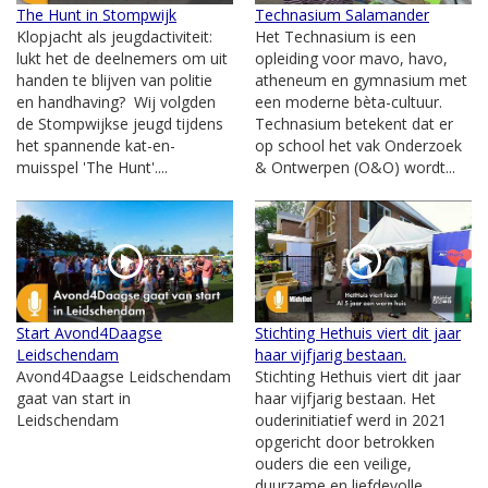
The Hunt in Stompwijk
Technasium Salamander
Klopjacht als jeugdactiviteit:
Het Technasium is een
lukt het de deelnemers om uit
opleiding voor mavo, havo,
handen te blijven van politie
atheneum en gymnasium met
en handhaving? Wij volgden
een moderne bèta-cultuur.
de Stompwijkse jeugd tijdens
Technasium betekent dat er
het spannende kat-en-
op school het vak Onderzoek
muisspel 'The Hunt'....
& Ontwerpen (O&O) wordt...
Start Avond4Daagse
Stichting Hethuis viert dit jaar
Leidschendam
haar vijfjarig bestaan.
Avond4Daagse Leidschendam
Stichting Hethuis viert dit jaar
gaat van start in
haar vijfjarig bestaan. Het
Leidschendam
ouderinitiatief werd in 2021
opgericht door betrokken
ouders die een veilige,
duurzame en liefdevolle