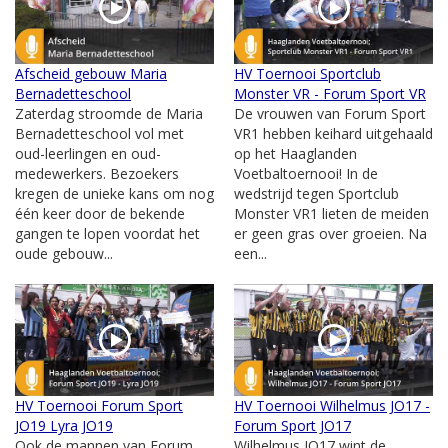
Afscheid gebouw Maria
HV Toernooi Sportclub
Bernadetteschool
Monster VR - Forum Sport VR
Zaterdag stroomde de Maria
De vrouwen van Forum Sport
Bernadetteschool vol met
VR1 hebben keihard uitgehaald
oud-leerlingen en oud-
op het Haaglanden
medewerkers. Bezoekers
Voetbaltoernooi! In de
kregen de unieke kans om nog
wedstrijd tegen Sportclub
één keer door de bekende
Monster VR1 lieten de meiden
gangen te lopen voordat het
er geen gras over groeien. Na
oude gebouw...
een...
HV Toernooi Forum Sport
HV Toernooi Wilhelmus JO17 -
JO19 Lyra JO19
Forum Sport JO17
Ook de mannen van Forum
Wilhelmus JO17 wint de