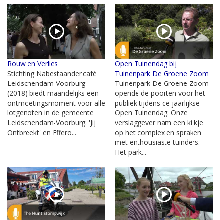
Rouw en Verlies
Open Tuinendag bij
Stichting Nabestaandencafé
Tuinenpark De Groene Zoom
Leidschendam-Voorburg
Tuinenpark De Groene Zoom
(2018) biedt maandelijks een
opende de poorten voor het
ontmoetingsmoment voor alle
publiek tijdens de jaarlijkse
lotgenoten in de gemeente
Open Tuinendag. Onze
Leidschendam-Voorburg. 'Jij
verslaggever nam een kijkje
Ontbreekt' en Effero...
op het complex en spraken
met enthousiaste tuinders.
Het park...