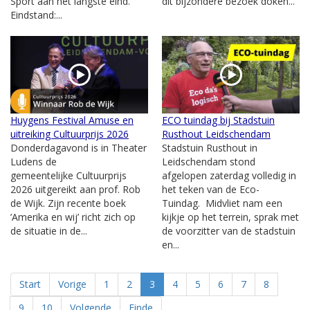
Sport aan het langste eind.
dit bijzondere bezoek doken...
Eindstand:...
Huygens Festival Amuse en
ECO tuindag bij Stadstuin
uitreiking Cultuurprijs 2026
Rusthout Leidschendam
Donderdagavond is in Theater
Stadstuin Rusthout in
Ludens de
Leidschendam stond
gemeentelijke Cultuurprijs
afgelopen zaterdag volledig in
2026 uitgereikt aan prof. Rob
het teken van de Eco-
de Wijk. Zijn recente boek
Tuindag. Midvliet nam een
’Amerika en wij’ richt zich op
kijkje op het terrein, sprak met
de situatie in de...
de voorzitter van de stadstuin
en...
Start
Vorige
1
2
3
4
5
6
7
8
9
10
Volgende
Einde