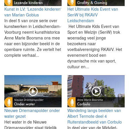
Kunst in LV: 'Lezende kinderen'
Het Ultimate Kids Event van
van Marian Gobius
SenW bij RKAVV
In deel 5 van onze serie over
Leidschendam
kunstwerken in Leidschendam-
Het Ultimate Kids Event van
Voorburg neemt kunsthistorica
Sport en Welzijn (SenW) trok
Anne Marie Boorsma ons mee
woensdag veel jonge
naar een bijzonder beeld in de
bezoekers naar
openbare ruimte. Ze vertelt het
voetbalvereniging RKAVV. Het
complete verhaal...
evenement bood een
dynamische mix van sport,
cultuur en...
Nieuwe Driemanspolder onder
Wandeling langs beelden van
water gezet
Albert Termote deel 4
Het water in de Nieuwe
Ruiterstandbeeld van Corbulo
Driemanspolder staat tijdelijk
In deel vier van de Midvliet-