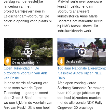
verslag van de feestelijke
Midvliet-serie over openbare
lancering van het
kunst in Leidschendam-
project Bankjesverhalen in
Voorburg analyseert
Leidschendam-Voorburg! De
kunsthistorica Anne Marie
officiële opening vond plaats bij
Boorsma het markante beeld
het...
bij HMC Antoniushove. Dit
indrukwekkende werk...
Open Tuinendag 4: De
100 Jaar Nationale Dierenzorg:
bijzondere voortuin van Ank
Klassieke Auto's Rijden NDZ
van Peski
Rally
In deze vierde aflevering van
Afgelopen zondag vierde
onze serie over de Open
Stichting Nationale Dierenzorg
Tuinendag — georganiseerd
haar 100-jarige jubileum op
door Groei & Bloei — nemen
een heel bijzondere manier:
we een kijkje in de voortuin van
met de allereerste NDZ Rally!
Ank van Peski. Dit is een heel
Ongeveer 30 prachtige