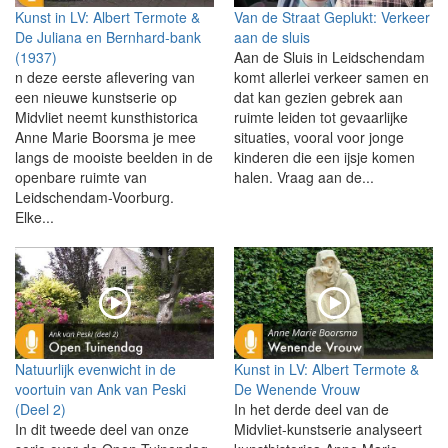
Kunst in LV: Albert Termote &
Van de Straat Geplukt: Verkeer
De Juliana en Bernhard-bank
aan de sluis
(1937)
Aan de Sluis in Leidschendam
n deze eerste aflevering van
komt allerlei verkeer samen en
een nieuwe kunstserie op
dat kan gezien gebrek aan
Midvliet neemt kunsthistorica
ruimte leiden tot gevaarlijke
Anne Marie Boorsma je mee
situaties, vooral voor jonge
langs de mooiste beelden in de
kinderen die een ijsje komen
openbare ruimte van
halen. Vraag aan de...
Leidschendam-Voorburg.
Elke...
Natuurlijk evenwicht in de
Kunst in LV: Albert Termote &
voortuin van Ank van Peski
De Wenende Vrouw
(Deel 2)
In het derde deel van de
In dit tweede deel van onze
Midvliet-kunstserie analyseert