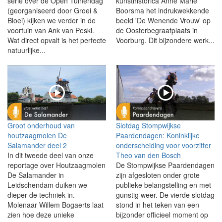
serie over de Open Tuinendag
kunsthistorica Anne Marie
(georganiseerd door Groei &
Boorsma het indrukwekkende
Bloei) kijken we verder in de
beeld 'De Wenende Vrouw' op
voortuin van Ank van Peski.
de Oosterbegraafplaats in
Wat direct opvalt is het perfecte
Voorburg. Dit bijzondere werk...
natuurlijke...
Groot onderhoud van
Slotdag Stompwijkse
houtzaagmolen De
Paardendagen: Koninklijke
Salamander deel 2
onderscheiding voor voorzitter
In dit tweede deel van onze
Theo van den Bosch
reportage over Houtzaagmolen
De Stompwijkse Paardendagen
De Salamander in
zijn afgesloten onder grote
Leidschendam duiken we
publieke belangstelling en met
dieper de techniek in.
gunstig weer. De vierde slotdag
Molenaar Willem Bogaerts laat
stond in het teken van een
zien hoe deze unieke
bijzonder officieel moment op