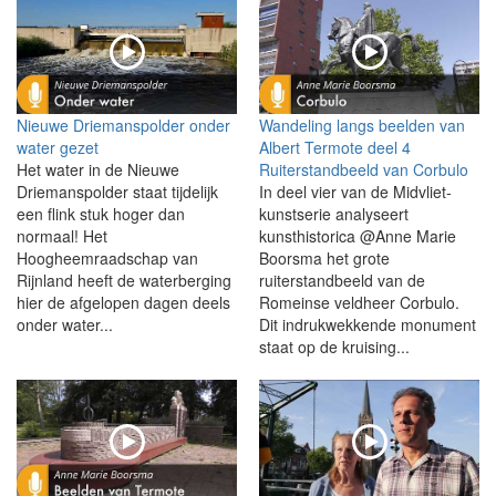
Nieuwe Driemanspolder onder
Wandeling langs beelden van
water gezet
Albert Termote deel 4
Het water in de Nieuwe
Ruiterstandbeeld van Corbulo
Driemanspolder staat tijdelijk
In deel vier van de Midvliet-
een flink stuk hoger dan
kunstserie analyseert
normaal! Het
kunsthistorica @Anne Marie
Hoogheemraadschap van
Boorsma het grote
Rijnland heeft de waterberging
ruiterstandbeeld van de
hier de afgelopen dagen deels
Romeinse veldheer Corbulo.
onder water...
Dit indrukwekkende monument
staat op de kruising...