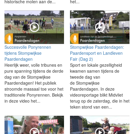
historische molen aan de...
het...
Succesvolle Ponyrennen
Stompwijkse Paardendagen:
tijdens Stompwijkse
Paardensport en Landleven
Paardendagen
Fair (Dag 2)
Heerlijk weer, volle tribunes en
Sport en lokale gezelligheid
pure spanning tijdens de derde
kwamen samen tijdens de
dag van de Stompwijkse
tweede dag van
Paardendagen! Het publiek
de Stompwijkse
stroomde massaal toe voor het
Paardendagen. In deze
traditionele Ponyrennen. Bekijk
videoreportage blikt Midvliet
in deze video het...
terug op de zaterdag, die in het
teken stond van een...