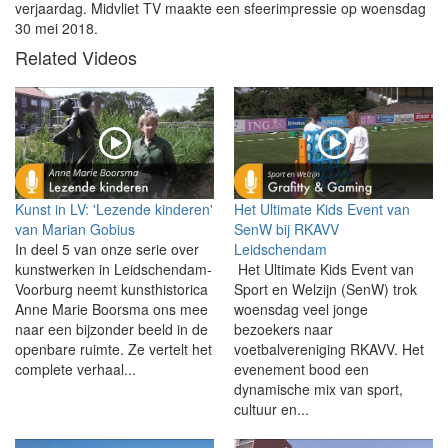
verjaardag. Midvliet TV maakte een sfeerimpressie op woensdag
30 mei 2018.
Related Videos
Kunst in LV: 'Lezende kinderen'
Het Ultimate Kids Event van
van Marian Gobius
SenW bij RKAVV
In deel 5 van onze serie over
Leidschendam
kunstwerken in Leidschendam-
Het Ultimate Kids Event van
Voorburg neemt kunsthistorica
Sport en Welzijn (SenW) trok
Anne Marie Boorsma ons mee
woensdag veel jonge
naar een bijzonder beeld in de
bezoekers naar
openbare ruimte. Ze vertelt het
voetbalvereniging RKAVV. Het
complete verhaal...
evenement bood een
dynamische mix van sport,
cultuur en...