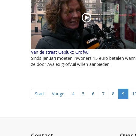
Van de straat Geplukt: Grofvuil
Sinds januari moeten inwoners 15 euro betalen wann
ze door Avalex grofvuil willen aanbieden.
Start
Vorige
4
5
6
7
8
9
1
Contact
Over 