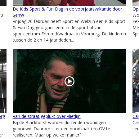
De Kids Sport & Fun Dag in de voorjaarsvakantie door
Ope
70
SenW
Woe
Vrijdag 20 februari heeft Sport en Welzijn een Kids Sport
Eek
& Fun Dag georganiseerd in de sporthal van
Mei
sportcentrum Forum Kwadraat in Voorburg. De kinderen
Spo
tussen de 2 en 14 jaar deden...
erg
Van de straat geplukt over Vlietlijn
Ca
Bij de Binckhorst worden duizenden woningen
Car
gebouwd. Daarom is er een noodzaak om OV te
ser
or
realiseren. Maar op welke manier?