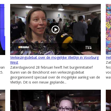
Verkiezingsdebat over de mogelijke Vlietlijn in Voorburg
Het
West
Zat
van
Zaterdagavond 28 februari heeft het burgerinitiatief
fes
5.
Buren van de Binckhorst een verkiezingsdebat
voo
georganiseerd speciaal over de mogelijke aanleg van de
was
Vlietlijn. Dit is een nieuw geplande...