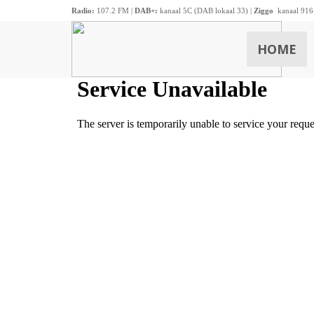
Radio:
107.2 FM |
DAB+:
kanaal 5C (DAB lokaal 33) |
Ziggo
kanaal 916
HOME
ZOEKEN