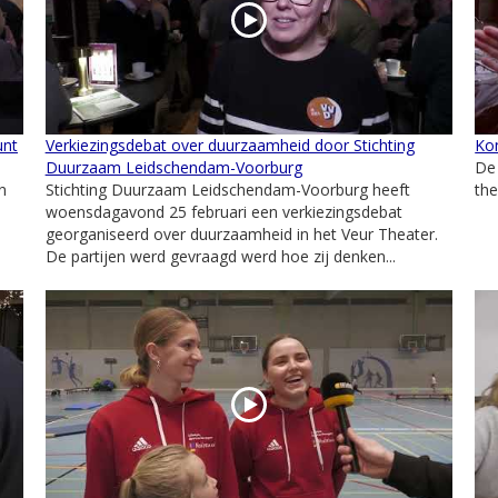
unt
Verkiezingsdebat over duurzaamheid door Stichting
Kom
Duurzaam Leidschendam-Voorburg
De
n
Stichting Duurzaam Leidschendam-Voorburg heeft
the
woensdagavond 25 februari een verkiezingsdebat
georganiseerd over duurzaamheid in het Veur Theater.
De partijen werd gevraagd werd hoe zij denken...