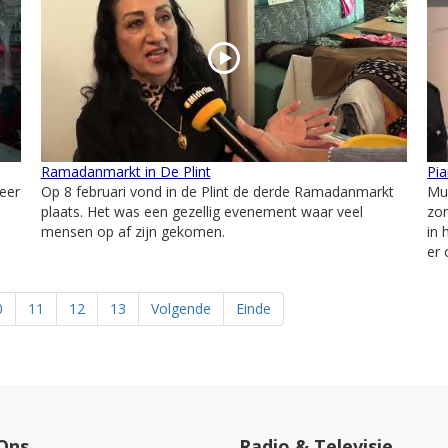
Ramadanmarkt in De Plint
Pi
eer
Op 8 februari vond in de Plint de derde Ramadanmarkt
Mus
plaats. Het was een gezellig evenement waar veel
zon
mensen op af zijn gekomen.
in 
er 
0
11
12
13
Volgende
Einde
Ons
Radio & Televisie