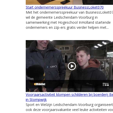
Start ondernemersspreekuur BusinessLoket070
Met het ondernemersspreekuur van BusinessLoket0
wil de gemeente Leidschendam-Voorburg in
samenwerking met Hogeschool InHolland startende
ondernemers en zzp-ers gratis verder helpen met...
Voorjaarsactiviteit klompen schilderen bij boerderij B
in Stompwijk
Sport en Welzijn Leidschendam-Voorburg organiseert
ook deze voorjaarsvakantie veel leuke activiteiten vo