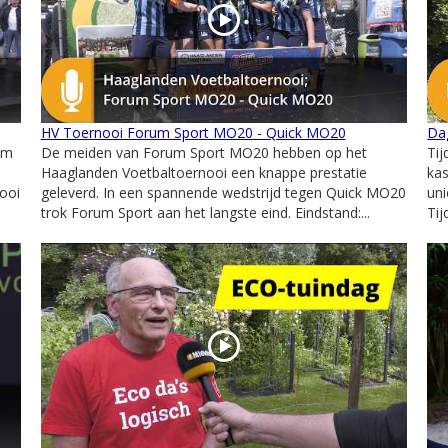
HV Toernooi Forum Sport MO20 - Quick MO20
Dag
um
De meiden van Forum Sport MO20 hebben op het
Tij
Haaglanden Voetbaltoernooi een knappe prestatie
kas
ooi
geleverd. In een spannende wedstrijd tegen Quick MO20
uni
trok Forum Sport aan het langste eind. Eindstand:...
Tij