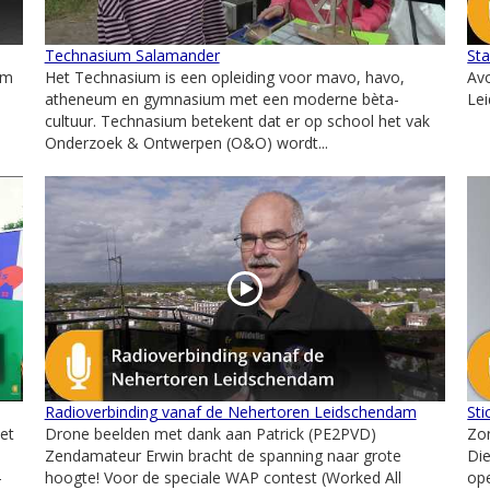
Technasium Salamander
St
om
Het Technasium is een opleiding voor mavo, havo,
Av
atheneum en gymnasium met een moderne bèta-
Le
cultuur. Technasium betekent dat er op school het vak
Onderzoek & Ontwerpen (O&O) wordt...
Radioverbinding vanaf de Nehertoren Leidschendam
Sti
Het
Drone beelden met dank aan Patrick (PE2PVD)
Zon
Zendamateur Erwin bracht de spanning naar grote
Die
-
hoogte! Voor de speciale WAP contest (Worked All
ope