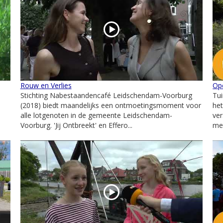
Rouw en Verlies
Op
Stichting Nabestaandencafé Leidschendam-Voorburg
Tu
(2018) biedt maandelijks een ontmoetingsmoment voor
het
alle lotgenoten in de gemeente Leidschendam-
ver
Voorburg. 'Jij Ontbreekt' en Effero...
met