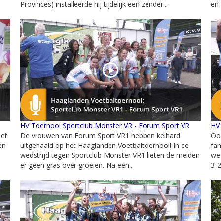
Provinces) installeerde hij tijdelijk een zender...
en 
HV Toernooi Sportclub Monster VR - Forum Sport VR
HV
met
De vrouwen van Forum Sport VR1 hebben keihard
Oo
en
uitgehaald op het Haaglanden Voetbaltoernooi! In de
fan
wedstrijd tegen Sportclub Monster VR1 lieten de meiden
wed
er geen gras over groeien. Na een...
3-2