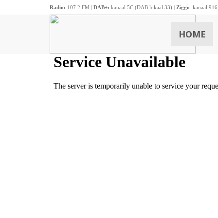
Radio:
107.2 FM |
DAB+:
kanaal 5C (DAB lokaal 33) |
Ziggo
kanaal 916
HOME
ZOEKEN