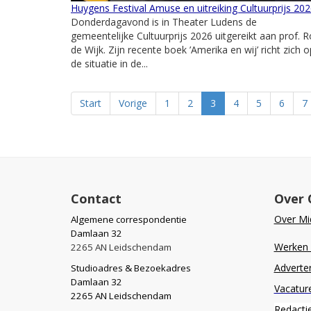
Huygens Festival Amuse en uitreiking Cultuurprijs 20
Donderdagavond is in Theater Ludens de
gemeentelijke Cultuurprijs 2026 uitgereikt aan prof. 
de Wijk. Zijn recente boek ’Amerika en wij’ richt zich o
de situatie in de...
Start
Vorige
1
2
3
4
5
6
7
Contact
Over 
Over Mid
Algemene correspondentie
Damlaan 32
Werken b
2265 AN Leidschendam
Adverte
Studioadres & Bezoekadres
Damlaan 32
Vacatur
2265 AN Leidschendam
Redacti