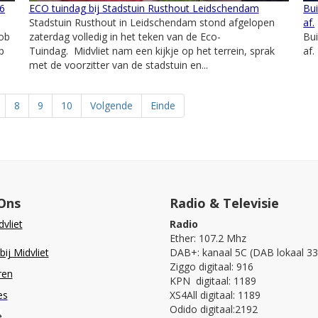
26
ECO tuindag bij Stadstuin Rusthout Leidschendam
Bu
Stadstuin Rusthout in Leidschendam stond afgelopen
af.
Rob
zaterdag volledig in het teken van de Eco-
Bu
p
Tuindag. Midvliet nam een kijkje op het terrein, sprak
af.
met de voorzitter van de stadstuin en...
8
9
10
Volgende
Einde
Ons
Radio & Televisie
vliet
Radio
Ether: 107.2 Mhz
ij Midvliet
DAB+: kanaal 5C (DAB lokaal 33
Ziggo digitaal: 916
ren
KPN digitaal: 1189
es
XS4All digitaal: 1189
Odido digitaal:2192
e