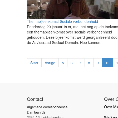
Themabijeenkomst Sociale verbondenheid
Donderdag 20 januari is er, met het oog op de toekoms
een themabijeenkomst over sociale verbondenheid
gehouden. Deze bijeenkomst werd georganiseerd doo
de Adviesraad Sociaal Domein. Hoe kunnen...
Start
Vorige
5
6
7
8
9
10
Contact
Over 
Over Mid
Algemene correspondentie
Damlaan 32
Werken b
2265 AN Leidschendam