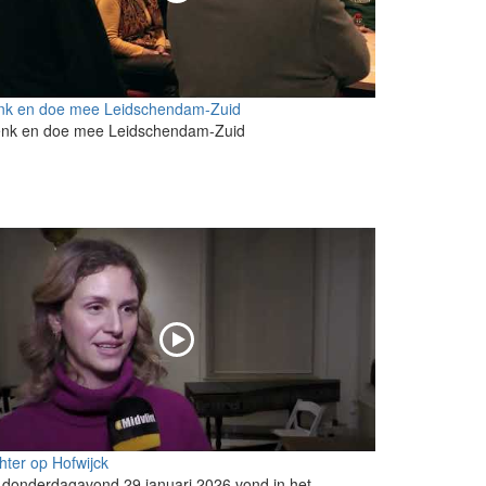
nk en doe mee Leidschendam-Zuid
nk en doe mee Leidschendam-Zuid
hter op Hofwijck
donderdagavond 29 januari 2026 vond in het