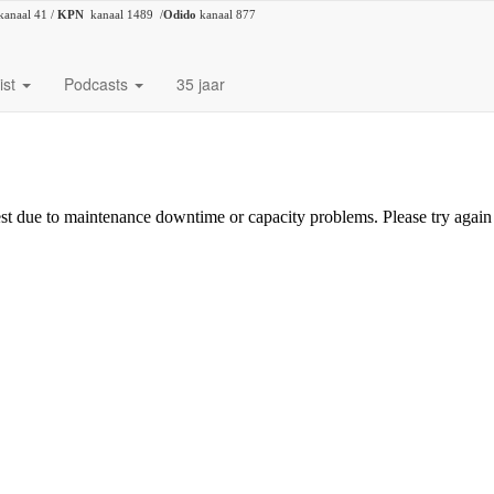
kanaal 41 /
KPN
kanaal 1489 /
Odido
kanaal 877
ist
Podcasts
35 jaar