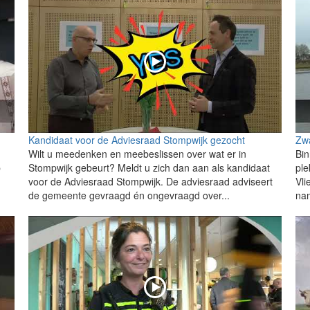
Kandidaat voor de Adviesraad Stompwijk gezocht
Zwa
Wilt u meedenken en meebeslissen over wat er in
Bin
p
Stompwijk gebeurt? Meldt u zich dan aan als kandidaat
ple
voor de Adviesraad Stompwijk. De adviesraad adviseert
Vli
de gemeente gevraagd én ongevraagd over...
na