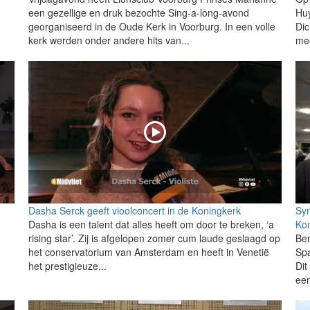
een gezellige en druk bezochte Sing-a-long-avond
Huy
georganiseerd in de Oude Kerk in Voorburg. In een volle
Dic
kerk werden onder andere hits van...
mee
Dasha Serck geeft vioolconcert in de Koningkerk
Sym
Dasha is een talent dat alles heeft om door te breken, ‘a
Ko
rising star’. Zij is afgelopen zomer cum laude geslaagd op
Ben
het conservatorium van Amsterdam en heeft in Venetië
Spa
het prestigieuze...
Dit
een