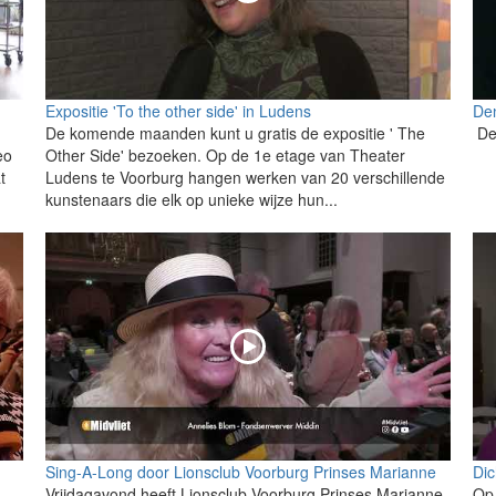
Expositie 'To the other side' in Ludens
De
De komende maanden kunt u gratis de expositie ' The
De
eo
Other Side' bezoeken. Op de 1e etage van Theater
t
Ludens te Voorburg hangen werken van 20 verschillende
kunstenaars die elk op unieke wijze hun...
Sing-A-Long door Lionsclub Voorburg Prinses Marianne
Dic
Vrijdagavond heeft Lionsclub Voorburg Prinses Marianne
Op 