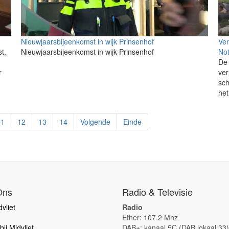
Nieuwjaarsbijeenkomst in wijk Prinsenhof
Ve
t,
Nieuwjaarsbijeenkomst in wijk Prinsenhof
Not
De 
r
ver
sch
het
11
12
13
14
Volgende
Einde
Ons
Radio & Televisie
vliet
Radio
Ether: 107.2 Mhz
ij Midvliet
DAB+: kanaal 5C (DAB lokaal 33)