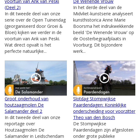
voortuin van Ank van Peski
De Wenende Vrouw
(Deel 2)
In het derde deel van de
In dit tweede deel van onze
Midvliet-kunstserie analyseert
serie over de Open Tuinendag
kunsthistorica Anne Marie
(georganiseerd door Groei &
Boorsma het indrukwekkende
Bloei) kijken we verder in de
beeld 'De Wenende Vrouw' op
voortuin van Ank van Peski.
de Oosterbegraafplaats in
Wat direct opvalt is het
Voorburg. Dit bijzondere
perfecte natuurlijke...
werk...
Groot onderhoud van
Slotdag Stompwijkse
houtzaagmolen De
Paardendagen: Koninklijke
Salamander deel 2
onderscheiding voor voorzitter
In dit tweede deel van onze
Theo van den Bosch
reportage over
De Stompwijkse
Houtzaagmolen De
Paardendagen zijn afgesloten
Salamander in Leidschendam
onder grote publieke