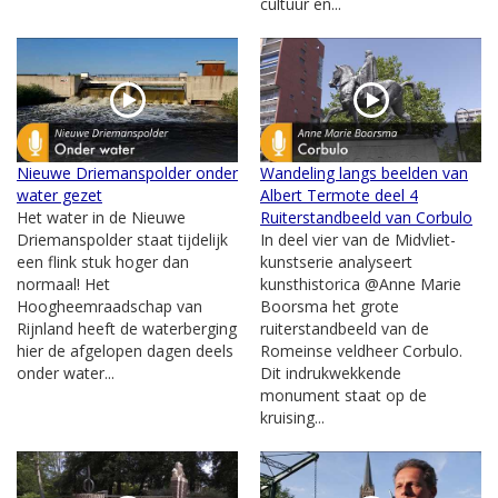
cultuur en...
Nieuwe Driemanspolder onder
Wandeling langs beelden van
water gezet
Albert Termote deel 4
Het water in de Nieuwe
Ruiterstandbeeld van Corbulo
Driemanspolder staat tijdelijk
In deel vier van de Midvliet-
een flink stuk hoger dan
kunstserie analyseert
normaal! Het
kunsthistorica @Anne Marie
Hoogheemraadschap van
Boorsma het grote
Rijnland heeft de waterberging
ruiterstandbeeld van de
hier de afgelopen dagen deels
Romeinse veldheer Corbulo.
onder water...
Dit indrukwekkende
monument staat op de
kruising...