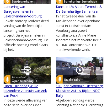
Lancering van
Kunst in LV: Albert Termote &
Bankjesverhalen in
De Barmhartige Samaritaan
Leidschendam-Voorburg
In het tweede deel van de
Lokale omroep Midvliet deed
Midvliet-serie over openbare
verslag van de feestelijke
kunst in Leidschendam-
lancering van het
Voorburg analyseert
project Bankjesverhalen in
kunsthistorica Anne Marie
Leidschendam-Voorburg! De
Boorsma het markante beeld
officiële opening vond plaats
bij HMC Antoniushove. Dit
bij het...
indrukwekkende werk...
Open Tuinendag 4: De
100 Jaar Nationale Dierenzorg:
bijzondere voortuin van Ank
Klassieke Auto's Rijden NDZ
van Peski
Rally
In deze vierde aflevering van
Afgelopen zondag vierde
onze serie over de Open
Stichting Nationale Dierenzorg