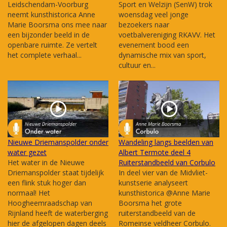
Leidschendam-Voorburg
Sport en Welzijn (SenW) trok
neemt kunsthistorica Anne
woensdag veel jonge
Marie Boorsma ons mee naar
bezoekers naar
een bijzonder beeld in de
voetbalvereniging RKAVV. Het
openbare ruimte. Ze vertelt
evenement bood een
het complete verhaal...
dynamische mix van sport,
cultuur en...
Nieuwe Driemanspolder onder
Wandeling langs beelden van
water gezet
Albert Termote deel 4
Het water in de Nieuwe
Ruiterstandbeeld van Corbulo
Driemanspolder staat tijdelijk
In deel vier van de Midvliet-
een flink stuk hoger dan
kunstserie analyseert
normaal! Het
kunsthistorica @Anne Marie
Hoogheemraadschap van
Boorsma het grote
Rijnland heeft de waterberging
ruiterstandbeeld van de
hier de afgelopen dagen deels
Romeinse veldheer Corbulo.