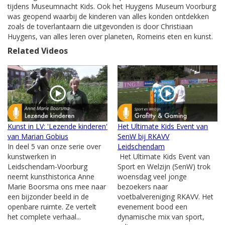
tijdens Museumnacht Kids. Ook het Huygens Museum Voorburg
was geopend waarbij de kinderen van alles konden ontdekken
zoals de toverlantaarn die uitgevonden is door Christiaan
Huygens, van alles leren over planeten, Romeins eten en kunst.
Related Videos
Kunst in LV: 'Lezende kinderen'
Het Ultimate Kids Event van
van Marian Gobius
SenW bij RKAVV
In deel 5 van onze serie over
Leidschendam
kunstwerken in
Het Ultimate Kids Event van
Leidschendam-Voorburg
Sport en Welzijn (SenW) trok
neemt kunsthistorica Anne
woensdag veel jonge
Marie Boorsma ons mee naar
bezoekers naar
een bijzonder beeld in de
voetbalvereniging RKAVV. Het
openbare ruimte. Ze vertelt
evenement bood een
het complete verhaal...
dynamische mix van sport,