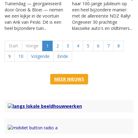
Tuinendag — georganiseerd
haar 100-jarige jubileum op
door Groei & Bloei — nemen
een heel bijzondere manier:
we een kijkje in de voortuin
met de allereerste NDZ Rally!
van Ank van Peski. Dit is een
Ongeveer 30 prachtige
heel bijzondere tuin...
klassieke auto's en oldtimers...
Start
Vorige
1
2
3
4
5
6
7
8
9
10
Volgende
Einde
MEER NIEUWS