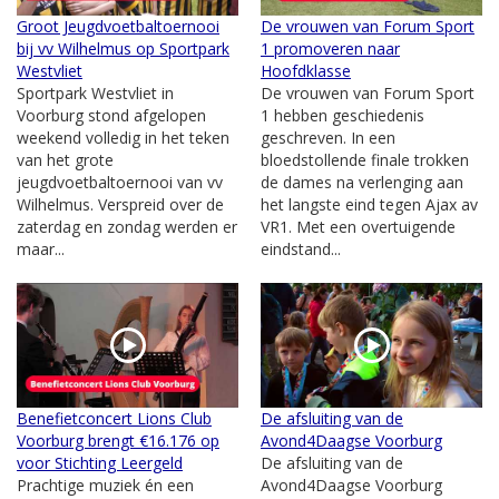
Groot Jeugdvoetbaltoernooi
De vrouwen van Forum Sport
bij vv Wilhelmus op Sportpark
1 promoveren naar
Westvliet
Hoofdklasse
Sportpark Westvliet in
De vrouwen van Forum Sport
Voorburg stond afgelopen
1 hebben geschiedenis
weekend volledig in het teken
geschreven. In een
van het grote
bloedstollende finale trokken
jeugdvoetbaltoernooi van vv
de dames na verlenging aan
Wilhelmus. Verspreid over de
het langste eind tegen Ajax av
zaterdag en zondag werden er
VR1. Met een overtuigende
maar...
eindstand...
Benefietconcert Lions Club
De afsluiting van de
Voorburg brengt €16.176 op
Avond4Daagse Voorburg
voor Stichting Leergeld
De afsluiting van de
Prachtige muziek én een
Avond4Daagse Voorburg