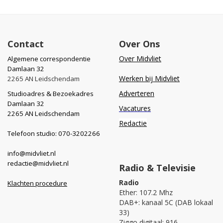
Contact
Over Ons
Over Midvliet
Algemene correspondentie
Damlaan 32
Werken bij Midvliet
2265 AN Leidschendam
Adverteren
Studioadres & Bezoekadres
Damlaan 32
Vacatures
2265 AN Leidschendam
Redactie
Telefoon studio: 070-3202266
info@midvliet.nl
redactie@midvliet.nl
Radio & Televisie
Radio
Klachten procedure
Ether: 107.2 Mhz
DAB+: kanaal 5C (DAB lokaal
33)
Ziggo digitaal: 916