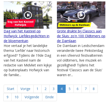
Dag van het Kasteel op
Grote drukte bij Classics aan
Hofwijck: Liefdesgedichten in
de Sluis: zo'n 100 Oldtimers op
de bloementuin
de Damlaan
Hoe vertaal je het landelijke
De Damlaan in Leidschendam
thema ‘Liefde’ naar historisch
veranderde twee Pinksterdag
erfgoed? Tijdens de 19de Dag
in een sfeervol festivalterrein
van het Kasteel nam de
vol oldtimers, live muziek en
redactie van Midvliet een kijkje
gezelligheid! Tijdens het
op buitenplaats Hofwijck van
festival ‘Classics aan de Sluis’
de familie...
waren er...
Start
Vorige
1
2
3
4
5
6
7
8
9
10
Volgende
Einde