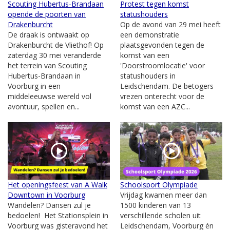
Scouting Hubertus-Brandaan
Protest tegen komst
opende de poorten van
statushouders
Drakenburcht
Op de avond van 29 mei heeft
De draak is ontwaakt op
een demonstratie
Drakenburcht de Vliethof! Op
plaatsgevonden tegen de
zaterdag 30 mei veranderde
komst van een
het terrein van Scouting
'Doorstroomlocatie' voor
Hubertus-Brandaan in
statushouders in
Voorburg in een
Leidschendam. De betogers
middeleeuwse wereld vol
vrezen onterecht voor de
avontuur, spellen en...
komst van een AZC...
Het openingsfeest van A Walk
Schoolsport Olympiade
Downtown in Voorburg
Vrijdag kwamen meer dan
Wandelen? Dansen zul je
1500 kinderen van 13
bedoelen! Het Stationsplein in
verschillende scholen uit
Voorburg was gisteravond het
Leidschendam, Voorburg én