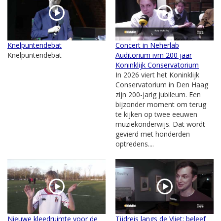
Knelpuntendebat
Concert in Neherlab
Knelpuntendebat
Auditorium ivm 200 jaar
Koninklijk Conservatorium
In 2026 viert het Koninklijk
Conservatorium in Den Haag
zijn 200-jarig jubileum. Een
bijzonder moment om terug
te kijken op twee eeuwen
muziekonderwijs. Dat wordt
gevierd met honderden
optredens....
Nieuwe kleedruimte voor de
Tijdreis langs de Vliet; beleef