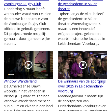
Voorburgse Rugby Club
de geschiedenis in VR en
Donderdag 5 maart heeft
theater
wethouder Astrid van Eekelen
Tijdreis langs de Vliet; beleef
de nieuwe kleedruimte voor
de geschiedenis in VR en
de Voorburgse Rugby Club
theater Woensdagavond 4
officieel in gebruik genomen.
maart is een innovatief
Dit project, mede mogelijk
erfgoed project gelanceerd
gemaakt door gemeentelijke
waarbij historische locaties in
steun,...
Leidschendam-Voorburg...
Window Wanderland
De winnaars van de sportprijs
De Amerikaanse Dawn
over 2025 in Leidschendam-
woonde in het verleden in
Voorburg.
Bristol (UK) waar ze zag hoe
Maandagavond 2 maart zijn
Window Wanderland mensen
de sportprijzen van
hun buurt en elkaar in een heel
Leidschendam-Voorburg over
nieuw licht liet zien! Mensen
2025 uitgereikt. Wij spreken na