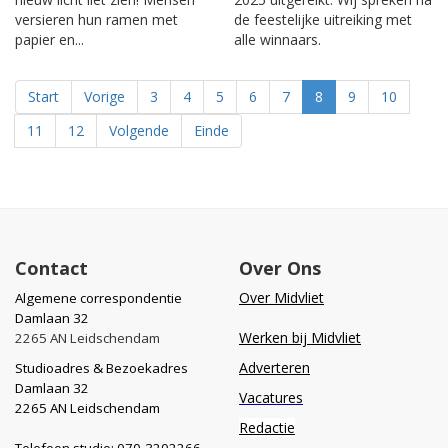
versieren hun ramen met
de feestelijke uitreiking met
papier en...
alle winnaars.
Start
Vorige
3
4
5
6
7
8
9
10
11
12
Volgende
Einde
Contact
Over Ons
Over Midvliet
Algemene correspondentie
Damlaan 32
Werken bij Midvliet
2265 AN Leidschendam
Adverteren
Studioadres & Bezoekadres
Damlaan 32
Vacatures
2265 AN Leidschendam
Redactie
Telefoon studio: 070-3202266