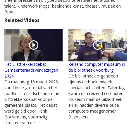
sfeerimpressie van dit goed bezochte festival met artistiek
talent, kinderworkshops, beeldende kunst, theater, muziek en
food.
Related Videos
Het Lijsttrekkersdebat -
Reizend computer museum in
Gemeenteraadsverkiezingen
de bibliotheek Voorburg
2026
De bibliotheek organiseert
Op maandag 16 maart 2026
tijdens de boekenweek
vond in de grote hal van het
speciale activiteiten. Zaterdag
raadhuis in Leidschendam het
kwam een reizend computer
lijsttrekkersdebat voor de
museum naar de bibliotheek
gemeente plaats. Het debat
en zij hadden diverse oude
werd geleid door Henk
computers meegenomen.
Bouwmans, voormalig
Bezoekers...
directeur van de...