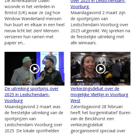
De Amerikaanse Dawn
over 2025 in Leidschendam-
woonde in het verleden in
Voorburg.
Bristol (UK) waar ze zag hoe
Maandagavond 2 maart zijn
Window Wanderland mensen
de sportprijzen van
hun buurt en elkaar in een heel
Leidschendam-Voorburg over
nieuw licht liet zien! Mensen
2025 uitgereikt. Wij spreken na
versieren hun ramen met
de feestelijke uitreiking met
papier en...
alle winnaars.
De uitreiking sportprijs over
Verkiezingsdebat over de
2025 in Leidschendam-
mogelijke Vlietlijn in Voorburg
Voorburg
West
Maandagavond 2 maart was
Zaterdagavond 28 februari
de feestelijke uitreiking van de
heeft het burgerinitiatief Buren
sportprijzen van
van de Binckhorst een
Leidschendam-Voorburg over
verkiezingsdebat
2025. De lokale sporthelden
georganiseerd speciaal over