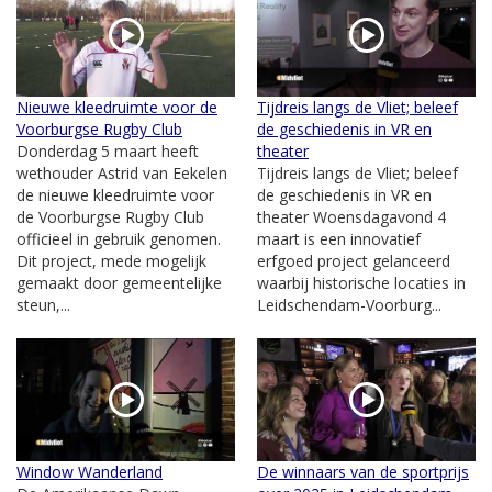
Nieuwe kleedruimte voor de
Tijdreis langs de Vliet; beleef
Voorburgse Rugby Club
de geschiedenis in VR en
Donderdag 5 maart heeft
theater
wethouder Astrid van Eekelen
Tijdreis langs de Vliet; beleef
de nieuwe kleedruimte voor
de geschiedenis in VR en
de Voorburgse Rugby Club
theater Woensdagavond 4
officieel in gebruik genomen.
maart is een innovatief
Dit project, mede mogelijk
erfgoed project gelanceerd
gemaakt door gemeentelijke
waarbij historische locaties in
steun,...
Leidschendam-Voorburg...
Window Wanderland
De winnaars van de sportprijs