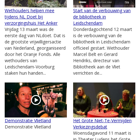
Wethouders helpen mee
Start van de verbouwing van
tijdens NL Doet bij
de bibliotheek in
verzorgingshuis Het Anker
Leidschendam
Vrijdag 13 maart was de
Donderdagochtend 12 maart
eerste dag van NLdoet. Dat is
is de verbouwing van de
de grootste vrijwilligersactie
bibliotheek in Leidschendam
van Nederland, georganiseerd
officieel gestart. Wethouder
door het Oranje Fonds. Alle
Marcel Belt en Gerard
wethouders van
Hendriks, directeur van
Leidschendam-Voorburg
Bibliotheek aan de Vliet
staken hun handen...
verrichten de...
Demonstratie Vlietland
Het Grote Niet-Te-Vermijden
Demonstratie Vlietland
Verkiezingsdebat
Woensdagavond 11 maart is
in Theater Ludens het Grote