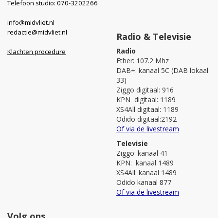
Telefoon studio: 070-3202266
info@midvliet.nl
redactie@midvliet.nl
Radio & Televisie
Radio
Klachten procedure
Ether: 107.2 Mhz
DAB+: kanaal 5C (DAB lokaal
33)
Ziggo digitaal: 916
KPN digitaal: 1189
XS4All digitaal: 1189
Odido digitaal:2192
Of via de livestream
Televisie
Ziggo: kanaal 41
KPN: kanaal 1489
XS4All: kanaal 1489
Odido kanaal 877
Of via de livestream
Volg ons