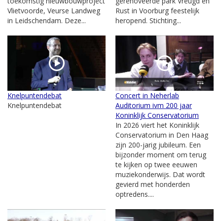
toekomstig nieuwbouwproject
gerenoveerde park Vreugd en
Vlietvoorde, Veurse Landweg
Rust in Voorburg feestelijk
in Leidschendam. Deze...
heropend. Stichting...
Knelpuntendebat
Concert in Neherlab
Knelpuntendebat
Auditorium ivm 200 jaar
Koninklijk Conservatorium
In 2026 viert het Koninklijk
Conservatorium in Den Haag
zijn 200-jarig jubileum. Een
bijzonder moment om terug
te kijken op twee eeuwen
muziekonderwijs. Dat wordt
gevierd met honderden
optredens....