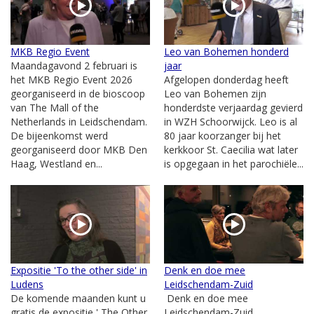
MKB Regio Event
Leo van Bohemen honderd
Maandagavond 2 februari is
jaar
het MKB Regio Event 2026
Afgelopen donderdag heeft
georganiseerd in de bioscoop
Leo van Bohemen zijn
van The Mall of the
honderdste verjaardag gevierd
Netherlands in Leidschendam.
in WZH Schoorwijck. Leo is al
De bijeenkomst werd
80 jaar koorzanger bij het
georganiseerd door MKB Den
kerkkoor St. Caecilia wat later
Haag, Westland en...
is opgegaan in het parochiële...
Expositie 'To the other side' in
Denk en doe mee
Ludens
Leidschendam-Zuid
De komende maanden kunt u
Denk en doe mee
gratis de expositie ' The Other
Leidschendam-Zuid