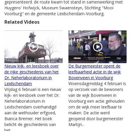
gepresenteerd. de route kwam tot stand in samenwerking met
Huygens' Hofwijck, Museum Swaensteyn, Stichting "Mooi
Voorburg" en de gemeente Leidschendam-Voorburg.
Related Videos
Nieuw kijk- en leesboek over
De Burgemeester opent de
de rijke geschiedenis van het
leefbaarheid actie in de wijk
Dr. Neherlaboratorium in
Bovenveen in Voorburg
Leidschendam
Woensdagmiddag 4 februari is
Vrijdag 6 februari is een nieuw
op verzoek van de bewoners
kijk- en leesboek over het Dr.
van de wijk Bovenveen in
Neherlaboratorium in
Voorburg een actie gehouden
Leidschendam overhandigd
om de wijk meer leefbaar te
aan de wethouder erfgoed,
maken. De actie werd
Bianca Bremer. Het boek
geopend door burgemeester
belicht de geschiedenis van
Martijn...
het...