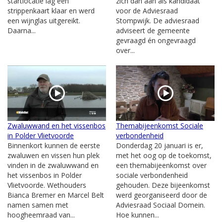
startlocatie lag een
zich dan aan als kandidaat
strippenkaart klaar en werd
voor de Adviesraad
een wijnglas uitgereikt.
Stompwijk. De adviesraad
Daarna...
adviseert de gemeente
gevraagd én ongevraagd
over...
Zwaluwwand en het vissenbos
Themabijeenkomst Sociale
in Polder Vlietvoorde
verbondenheid
Binnenkort kunnen de eerste
Donderdag 20 januari is er,
zwaluwen en vissen hun plek
met het oog op de toekomst,
vinden in de zwaluwwand en
een themabijeenkomst over
het vissenbos in Polder
sociale verbondenheid
Vlietvoorde. Wethouders
gehouden. Deze bijeenkomst
Bianca Bremer en Marcel Belt
werd georganiseerd door de
namen samen met
Adviesraad Sociaal Domein.
hoogheemraad van...
Hoe kunnen...