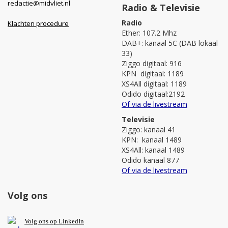
redactie@midvliet.nl
Radio & Televisie
Radio
Klachten procedure
Ether: 107.2 Mhz
DAB+: kanaal 5C (DAB lokaal
33)
Ziggo digitaal: 916
KPN digitaal: 1189
XS4All digitaal: 1189
Odido digitaal:2192
Of via de livestream
Televisie
Ziggo: kanaal 41
KPN: kanaal 1489
XS4All: kanaal 1489
Odido kanaal 877
Of via de livestream
Volg ons
V
olg ons op L
inkedIn