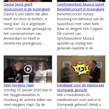
Dasha Serck geeft
Symfonieorkest Musica speelt
vioolconcert in de Koningkerk
Benefietconcert in Koningkerk
Dasha is een talent dat alles
Benefietconcert Rotary
heeft om door te breken, ‘a
Voorburg ten behoeve van de
rising star’. Zij is afgelopen
SpaceBuzz met solist Niek
zomer cum laude geslaagd op
Baar en dirigent Pim Cuijpers.
het conservatorium van
Dit concert van
Amsterdam en heeft in
Symfonieorkest Musica
Venetië het prestigieuze...
speelde op vrijdag een
generale repetitie in de...
Heel Huygens Hapt
Kandidaat voor de Adviesraad
Zondag 25 januari 2026 was in
Stompwijk gezocht
het Huygenskwartier in
Wilt u meedenken en
Voorburg de achtste editie van
meebeslissen over wat er in
Heel Huygens Hapt. Op de
Stompwijk gebeurt? Meldt u