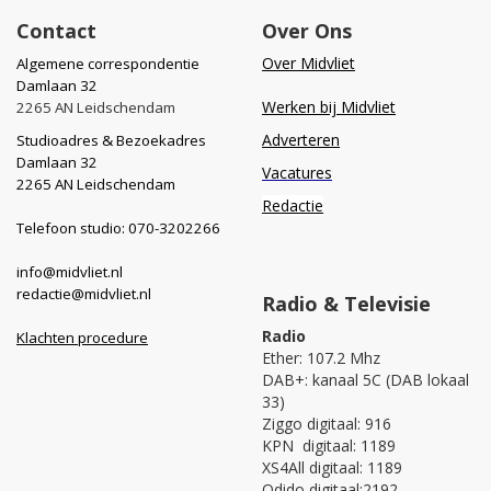
Contact
Over Ons
Over Midvliet
Algemene correspondentie
Damlaan 32
Werken bij Midvliet
2265 AN Leidschendam
Adverteren
Studioadres & Bezoekadres
Damlaan 32
Vacatures
2265 AN Leidschendam
Redactie
Telefoon studio: 070-3202266
info@midvliet.nl
redactie@midvliet.nl
Radio & Televisie
Radio
Klachten procedure
Ether: 107.2 Mhz
DAB+: kanaal 5C (DAB lokaal
33)
Ziggo digitaal: 916
KPN digitaal: 1189
XS4All digitaal: 1189
Odido digitaal:2192