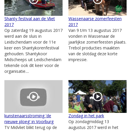
Shanty festival aan de Vliet
Wassenaarse zomerfeesten
2017
2017
Op zaterdag 19 augustus 2017
Van 9 t/m 13 augustus 2017
werd aan de sluis in
vonden in Wassenaar de
Leidschendam voor de 11e
jaarlijkse zomerfeesten plaats.
keer een Shantykorenfestival
Trebol producties maakten
gehouden. Shantykoor
van de slotdag deze korte
Midscheeps uit Leidschendam
impressie.
tekende ook dit keer voor de
organisatie....
kunstenaarsstroming 'de
Zondag in het park
nieuwe ploeg' in Voorburg
Op zondagmiddag 13
TV Midvliet blikt terug op de
augustus 2017 werd in het