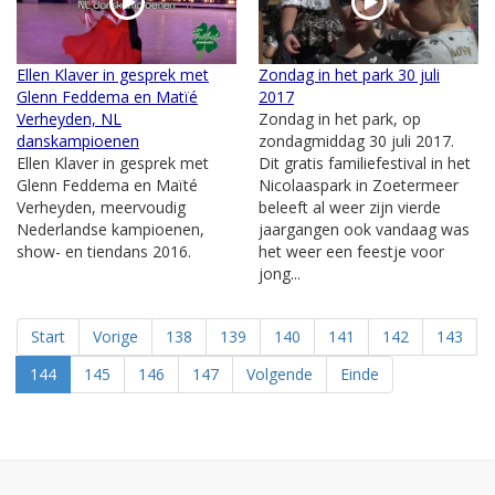
Ellen Klaver in gesprek met
Zondag in het park 30 juli
Glenn Feddema en Matïé
2017
Verheyden, NL
Zondag in het park, op
danskampioenen
zondagmiddag 30 juli 2017.
Ellen Klaver in gesprek met
Dit gratis familiefestival in het
Glenn Feddema en Maïté
Nicolaaspark in Zoetermeer
Verheyden, meervoudig
beleeft al weer zijn vierde
Nederlandse kampioenen,
jaargangen ook vandaag was
show- en tiendans 2016.
het weer een feestje voor
jong...
Start
Vorige
138
139
140
141
142
143
144
145
146
147
Volgende
Einde