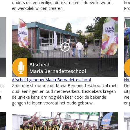
ouders die een veilige, duurzame en liefdevolle woon-
hoo
en werkplek wilden creëren...
Pro
Afscheid gebouw Maria Bernadetteschool
HV
ale
Zaterdag stroomde de Maria Bernadetteschool vol met
De
e
oud-leerlingen en oud-medewerkers. Bezoekers kregen
uit
t
de unieke kans om nog één keer door de bekende
wed
gangen te lopen voordat het oude gebouw...
er 