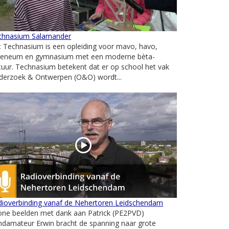
chnasium Salamander
 Technasium is een opleiding voor mavo, havo,
heneum en gymnasium met een moderne bèta-
tuur. Technasium betekent dat er op school het vak
derzoek & Ontwerpen (O&O) wordt...
dioverbinding vanaf de Nehertoren Leidschendam
one beelden met dank aan Patrick (PE2PVD)
ndamateur Erwin bracht de spanning naar grote