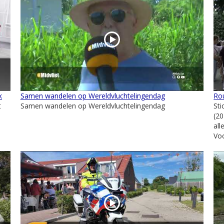
k
Samen wandelen op Wereldvluchtelingendag
Rou
t
Samen wandelen op Wereldvluchtelingendag
St
(2
al
Voo