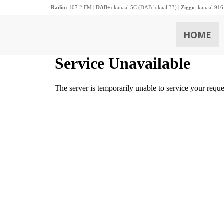
Radio:
107.2 FM |
DAB+:
kanaal 5C (DAB lokaal 33) |
Ziggo
kanaal 916
HOME
ZOEKEN