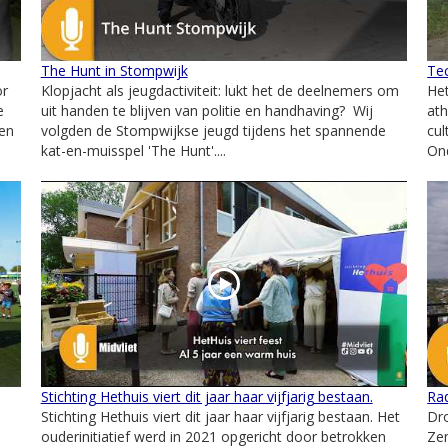
The Hunt in Stompwijk
Te
or
Klopjacht als jeugdactiviteit: lukt het de deelnemers om
Het
e
uit handen te blijven van politie en handhaving? Wij
at
ken
volgden de Stompwijkse jeugd tijdens het spannende
cul
kat-en-muisspel 'The Hunt'....
On
Stichting Hethuis viert dit jaar haar vijfjarig bestaan.
Ra
Stichting Hethuis viert dit jaar haar vijfjarig bestaan. Het
Dr
ouderinitiatief werd in 2021 opgericht door betrokken
Ze