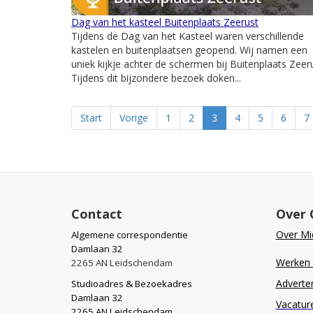
Dag van het kasteel Buitenplaats Zeerust
Tijdens de Dag van het Kasteel waren verschillende
kastelen en buitenplaatsen geopend. Wij namen een
uniek kijkje achter de schermen bij Buitenplaats Zeeru
Tijdens dit bijzondere bezoek doken...
Start
Vorige
1
2
3
4
5
6
7
Contact
Over 
Over Mid
Algemene correspondentie
Damlaan 32
Werken b
2265 AN Leidschendam
Adverte
Studioadres & Bezoekadres
Damlaan 32
Vacatur
2265 AN Leidschendam