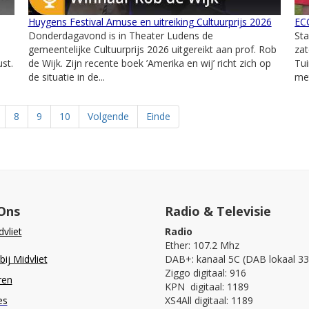
Huygens Festival Amuse en uitreiking Cultuurprijs 2026
ECO
Donderdagavond is in Theater Ludens de
St
gemeentelijke Cultuurprijs 2026 uitgereikt aan prof. Rob
zat
st.
de Wijk. Zijn recente boek ’Amerika en wij’ richt zich op
Tui
de situatie in de...
met
8
9
10
Volgende
Einde
Ons
Radio & Televisie
vliet
Radio
Ether: 107.2 Mhz
ij Midvliet
DAB+: kanaal 5C (DAB lokaal 33
Ziggo digitaal: 916
ren
KPN digitaal: 1189
es
XS4All digitaal: 1189