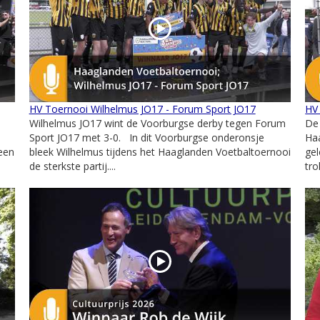
HV Toernooi Wilhelmus JO17 - Forum Sport JO17
HV
Wilhelmus JO17 wint de Voorburgse derby tegen Forum
De
Sport JO17 met 3-0. In dit Voorburgse onderonsje
Ha
 een
bleek Wilhelmus tijdens het Haaglanden Voetbaltoernooi
gel
de sterkste partij....
tro