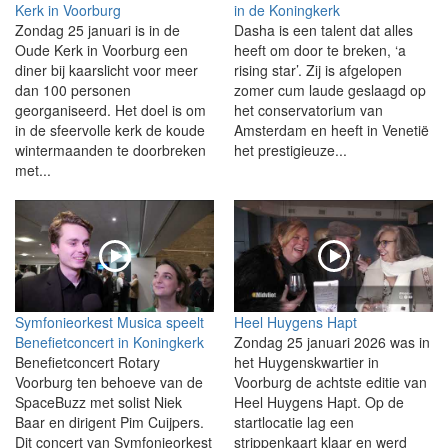
Kerk in Voorburg
in de Koningkerk
Zondag 25 januari is in de
Dasha is een talent dat alles
Oude Kerk in Voorburg een
heeft om door te breken, ‘a
diner bij kaarslicht voor meer
rising star’. Zij is afgelopen
dan 100 personen
zomer cum laude geslaagd op
georganiseerd. Het doel is om
het conservatorium van
in de sfeervolle kerk de koude
Amsterdam en heeft in Venetië
wintermaanden te doorbreken
het prestigieuze...
met...
Symfonieorkest Musica speelt
Heel Huygens Hapt
Benefietconcert in Koningkerk
Zondag 25 januari 2026 was in
Benefietconcert Rotary
het Huygenskwartier in
Voorburg ten behoeve van de
Voorburg de achtste editie van
SpaceBuzz met solist Niek
Heel Huygens Hapt. Op de
Baar en dirigent Pim Cuijpers.
startlocatie lag een
Dit concert van Symfonieorkest
strippenkaart klaar en werd