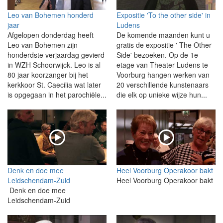
Leo van Bohemen honderd
Expositie 'To the other side' in
jaar
Ludens
Afgelopen donderdag heeft
De komende maanden kunt u
Leo van Bohemen zijn
gratis de expositie ' The Other
honderdste verjaardag gevierd
Side' bezoeken. Op de 1e
in WZH Schoorwijck. Leo is al
etage van Theater Ludens te
80 jaar koorzanger bij het
Voorburg hangen werken van
kerkkoor St. Caecilia wat later
20 verschillende kunstenaars
is opgegaan in het parochiële...
die elk op unieke wijze hun...
Denk en doe mee
Heel Voorburg Operakoor bakt
Leidschendam-Zuid
Heel Voorburg Operakoor bakt
Denk en doe mee
Leidschendam-Zuid