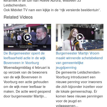
keramiek in de tuin van Hoeve Aurora, Wilsveen 33
Leidschendam.
Ook Midvliet TV nam een kijkje in de “rijk versierde beeldentuin”.
Related Videos
De Burgemeester opent de
Burgemeester Martijn Vroom
leefbaarheid actie in de wijk
maakt winnende schetsbekend
Bovenveen in Voorburg
van gemeentelijke
Woensdagmiddag 4 februari is
jeugdpenning
op verzoek van de bewoners
De gemeente Leidschendam-
van de wijk Bovenveen in
Voorburg introduceert een
Voorburg een actie gehouden
nieuwe penning voor inwoners
om de wijk meer leefbaar te
die zich bijzonder inzetten voor
maken. De actie werd geopend
de lokale gemeenschap. Er
door burgemeester Martijn...
komen twee nieuwe penningen
voor de jeugd en
volwassenen...