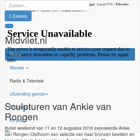
Radio:
107.2 FM |
DAB+:
kanaal 5C (DAB lokaal 33) |
Ziggo
kanaal 916 |
Televisie:
Ziggo
kanaal 41 /
KPN
kanaal 1489 /
Odido
kanaal 877
Zoeken
Midvliet.nl
×
Home
Nieuws
Radio & Televisie
Uitzending gemist
Sculpturen van Ankie van
Podcasts
Rongen
35 jaar
In het weekend van 11 en 12 augustus 2018 exposeerde Ankie
van Rongen-Olsthoorn een selectie van haar bronzen beelden en