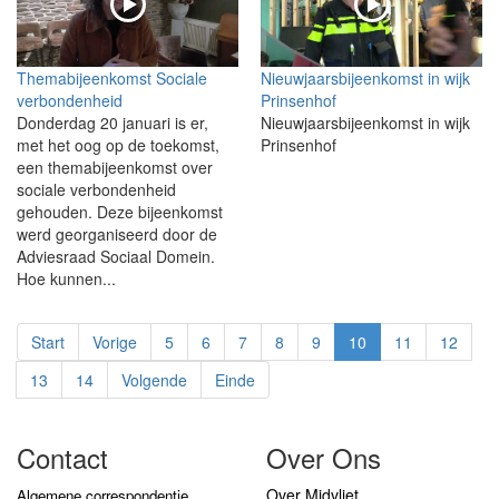
Themabijeenkomst Sociale
Nieuwjaarsbijeenkomst in wijk
verbondenheid
Prinsenhof
Donderdag 20 januari is er,
Nieuwjaarsbijeenkomst in wijk
met het oog op de toekomst,
Prinsenhof
een themabijeenkomst over
sociale verbondenheid
gehouden. Deze bijeenkomst
werd georganiseerd door de
Adviesraad Sociaal Domein.
Hoe kunnen...
Start
Vorige
5
6
7
8
9
10
11
12
13
14
Volgende
Einde
Contact
Over Ons
Over Midvliet
Algemene correspondentie