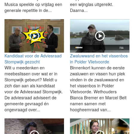
Musica speelde op vrijdag een
een wijnglas uitgereikt.
generale repetitie in de...
Daarna...
Kandidaat voor de Adviesraad
Zwaluwwand en het vissenbos
Stompwijk gezocht
in Polder Vlietvoorde
Wilt u meedenken en
Binnenkort kunnen de eerste
meebeslissen over wat er in
zwaluwen en vissen hun plek
Stompwijk gebeurt? Meldt u
vinden in de zwaluwwand en
zich dan aan als kandidaat
het vissenbos in Polder
voor de Adviesraad Stompwijk.
Vlietvoorde. Wethouders
De adviesraad adviseert de
Bianca Bremer en Marcel Belt
gemeente gevraagd én
namen samen met
ongevraagd over...
hoogheemraad van...