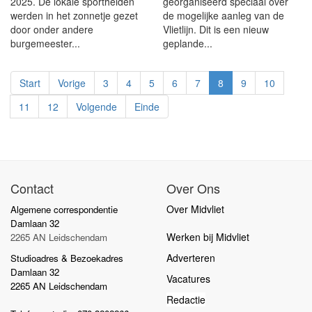
2025. De lokale sporthelden
georganiseerd speciaal over
werden in het zonnetje gezet
de mogelijke aanleg van de
door onder andere
Vlietlijn. Dit is een nieuw
burgemeester...
geplande...
Start
Vorige
3
4
5
6
7
8
9
10
11
12
Volgende
Einde
Contact
Over Ons
Over Midvliet
Algemene correspondentie
Damlaan 32
Werken bij Midvliet
2265 AN Leidschendam
Adverteren
Studioadres & Bezoekadres
Damlaan 32
Vacatures
2265 AN Leidschendam
Redactie