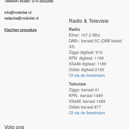
Telefoon studio: 070-3202266
info@midvliet.nl
redactie@midvliet.nl
Radio & Televisie
Radio
Klachten procedure
Ether: 107.2 Mhz
DAB+: kanaal 5C (DAB lokaal
33)
Ziggo digitaal: 916
KPN digitaal: 1189
XS4All digitaal: 1189
Odido digitaal:2192
Of via de livestream
Televisie
Ziggo: kanaal 41
KPN: kanaal 1489
XS4All: kanaal 1489
Odido kanaal 877
Of via de livestream
Volg ons