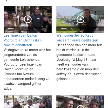
Leerlingen van Dalton
Wethouder Jeffrey Keus
Voorburg en Gymnasium
lanceert nieuwe deelfietsen
Novum debatteren
Het aanbod van deelmobiliteit
Vrijdagavond 13 maart was het
breidt verder uit in de
jongerendebat van de
gemeente Leidschendam-
gemeente Leidschendam-
Voorburg. Vrijdag 13 maart
Voorburg. Leerlingen van
heeft wethouder van
Dalton Voorburg en
bereikbaarheid en mobiliteit,
Gymnasium Novum
Jeffrey Keus extra deelfietsen
debatteerden onder leiding van
gelanceerd...
plaatsvervangend griffier
Edgar...