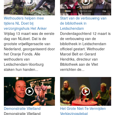
Wethouders helpen mee
Start van de verbouwing van
tijdens NL Doet bij
de bibliotheek in
verzorgingshuis Het Anker
Leidschendam
Vrijdag 13 maart was de eerste
Donderdagochtend 12 maart is
dag van NLdoet. Dat is de
de verbouwing van de
grootste vrijwilligersactie van
bibliotheek in Leidschendam
Nederland, georganiseerd door
officieel gestart. Wethouder
het Oranje Fonds. Alle
Marcel Belt en Gerard
wethouders van
Hendriks, directeur van
Leidschendam-Voorburg
Bibliotheek aan de Vliet
staken hun handen...
verrichten de...
Demonstratie Vlietland
Het Grote Niet-Te-Vermijden
Demonstratie Vlietland
Verkiezingsdebat