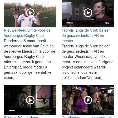
Nieuwe kleedruimte voor de
Tijdreis langs de Vliet; beleef
Voorburgse Rugby Club
de geschiedenis in VR en
Donderdag 5 maart heeft
theater
wethouder Astrid van Eekelen
Tijdreis langs de Vliet; beleef
de nieuwe kleedruimte voor de
de geschiedenis in VR en
Voorburgse Rugby Club
theater Woensdagavond 4
officieel in gebruik genomen.
maart is een innovatief erfgoed
Dit project, mede mogelijk
project gelanceerd waarbij
gemaakt door gemeentelijke
historische locaties in
steun,...
Leidschendam-Voorburg...
Window Wanderland
De winnaars van de sportprijs