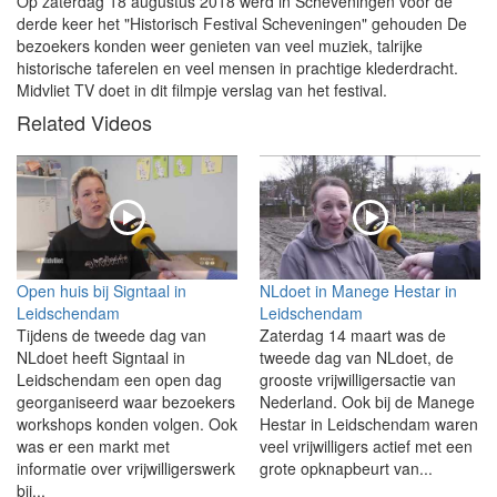
Op zaterdag 18 augustus 2018 werd in Scheveningen voor de
derde keer het "Historisch Festival Scheveningen" gehouden De
bezoekers konden weer genieten van veel muziek, talrijke
historische taferelen en veel mensen in prachtige klederdracht.
Midvliet TV doet in dit filmpje verslag van het festival.
Related Videos
Open huis bij Signtaal in
NLdoet in Manege Hestar in
Leidschendam
Leidschendam
Tijdens de tweede dag van
Zaterdag 14 maart was de
NLdoet heeft Signtaal in
tweede dag van NLdoet, de
Leidschendam een open dag
grooste vrijwilligersactie van
georganiseerd waar bezoekers
Nederland. Ook bij de Manege
workshops konden volgen. Ook
Hestar in Leidschendam waren
was er een markt met
veel vrijwilligers actief met een
informatie over vrijwilligerswerk
grote opknapbeurt van...
bij...