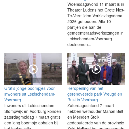
Woensdagavond 11 maart is in
Theater Ludens het Grote Niet-
Te-Vermijden Verkiezingsdebat
2026 gehouden. Alle 10
partijen die aan de
gemeenteraadsverkiezingen in
Leidschendam-Voorburg
deelnemen...
Gratis jonge boompjes voor
Heropening van het
inwoners uit Leidschendam-
gerenoveerde park Vreugd en
Voorburg
Rust in Voorburg
Inwoners uit Leidschendam,
Zaterdagochtend 7 maart
Stompwijk en Voorburg konden
hebben wethouder Marcel Belt
zaterdagmiddag 7 maart gratis
en Meindert Stolk,
een jong boompje ophalen bij
gedeputeerde van de provincie
het toekomstig
Zuid-Holland het gerenoveerde