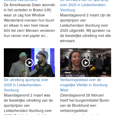
De Amerikaanse Dawn woonde
over 2025 in Leidschendam-
in het verleden in Bristol (UK)
Voorburg.
waar ze zag hoe Window
Maandagavond 2 maart zijn de
Wanderland mensen hun buurt
sportprijzen van
en elkaar in een heel nieuw
Leidschendam-Voorburg over
licht liet zien! Mensen versieren
2025 uitgereikt. Wij spreken na
hun ramen met papier en...
de feestelijke uitreiking met alle
winnaars.
De uitreiking sportprijs over
Verkiezingsdebat over de
2025 in Leidschendam-
mogelijke Vlietlijn in Voorburg
Voorburg
West
Maandagavond 2 maart was
Zaterdagavond 28 februari
de feestelijke uitreiking van de
heeft het burgerinitiatief Buren
sportprijzen van
van de Binckhorst een
Leidschendam-Voorburg over
verkiezingsdebat