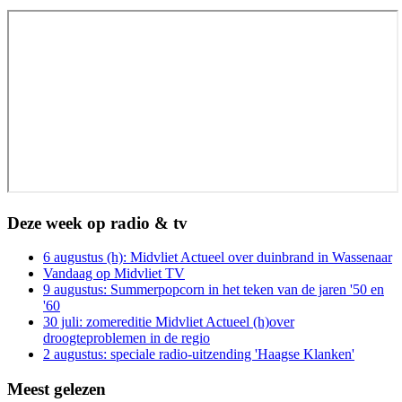
Deze week op radio & tv
6 augustus (h): Midvliet Actueel over duinbrand in Wassenaar
Vandaag op Midvliet TV
9 augustus: Summerpopcorn in het teken van de jaren '50 en
'60
30 juli: zomereditie Midvliet Actueel (h)over
droogteproblemen in de regio
2 augustus: speciale radio-uitzending 'Haagse Klanken'
Meest gelezen