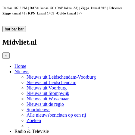
Radio:
107.2 FM |
DAB+:
kanaal 5C (DAB lokaal 33) |
Ziggo
kanaal 916 |
Televisie:
Ziggo
kanaal 41 /
KPN
kanaal 1489 /
Odido
kanaal 877
bar
bar
bar
Midvliet.nl
×
Home
Nieuws
Nieuws uit Leidschendam-Voorburg
Nieuws uit Leidschendam
Nieuws uit Voorburg
Nieuws uit Stompwijk
Nieuws uit Wassenaar
Nieuws uit de regio
Sportnieuws
Alle nieuwsberichten op een rij
Zoeken
.
Radio & Televisie