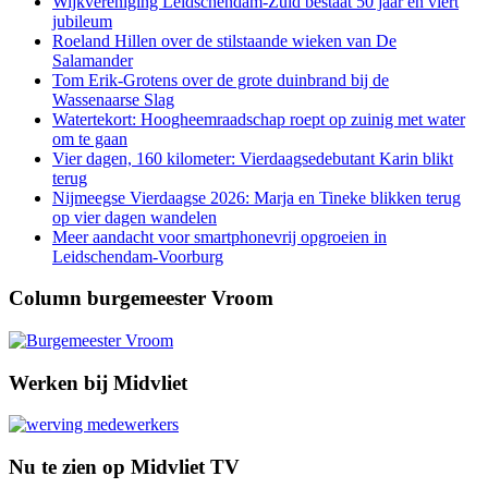
Wijkvereniging Leidschendam-Zuid bestaat 50 jaar en viert
jubileum
Roeland Hillen over de stilstaande wieken van De
Salamander
Tom Erik-Grotens over de grote duinbrand bij de
Wassenaarse Slag
Watertekort: Hoogheemraadschap roept op zuinig met water
om te gaan
Vier dagen, 160 kilometer: Vierdaagsedebutant Karin blikt
terug
Nijmeegse Vierdaagse 2026: Marja en Tineke blikken terug
op vier dagen wandelen
Meer aandacht voor smartphonevrij opgroeien in
Leidschendam-Voorburg
Column burgemeester Vroom
Werken bij Midvliet
Nu te zien op Midvliet TV