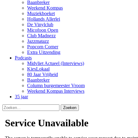
Baanbreker
Weekend Kompas
Muziekboeket
Hollands Allerlei
De Vinylclub
Micofoon Open
Club Madnezz
Jazzmatazz
Popcorn Corner
Extra Uitzending
Podcasts
Midvliet Actueel (Interviews)
KiesLokaal
80 Jaar Vrijheid
Baanbreker
Column burgemeester Vroom
Weekend Kompas Interviews
35 jaar
Zoeken