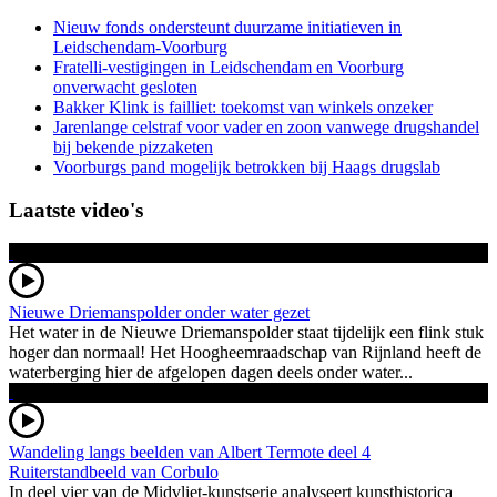
Nieuw fonds ondersteunt duurzame initiatieven in
Leidschendam-Voorburg
Fratelli-vestigingen in Leidschendam en Voorburg
onverwacht gesloten
Bakker Klink is failliet: toekomst van winkels onzeker
Jarenlange celstraf voor vader en zoon vanwege drugshandel
bij bekende pizzaketen
Voorburgs pand mogelijk betrokken bij Haags drugslab
Laatste video's
Nieuwe Driemanspolder onder water gezet
Het water in de Nieuwe Driemanspolder staat tijdelijk een flink stuk
hoger dan normaal! Het Hoogheemraadschap van Rijnland heeft de
waterberging hier de afgelopen dagen deels onder water...
Wandeling langs beelden van Albert Termote deel 4
Ruiterstandbeeld van Corbulo
In deel vier van de Midvliet-kunstserie analyseert kunsthistorica