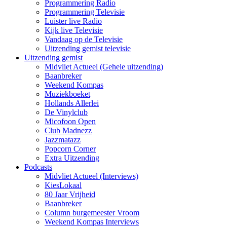
Programmering Radio
Programmering Televisie
Luister live Radio
Kijk live Televisie
Vandaag op de Televisie
Uitzending gemist televisie
Uitzending gemist
Midvliet Actueel (Gehele uitzending)
Baanbreker
Weekend Kompas
Muziekboeket
Hollands Allerlei
De Vinylclub
Micofoon Open
Club Madnezz
Jazzmatazz
Popcorn Corner
Extra Uitzending
Podcasts
Midvliet Actueel (Interviews)
KiesLokaal
80 Jaar Vrijheid
Baanbreker
Column burgemeester Vroom
Weekend Kompas Interviews