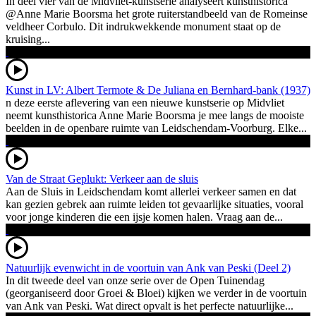
In deel vier van de Midvliet-kunstserie analyseert kunsthistorica
@Anne Marie Boorsma het grote ruiterstandbeeld van de Romeinse
veldheer Corbulo. Dit indrukwekkende monument staat op de
kruising...
Kunst in LV: Albert Termote & De Juliana en Bernhard-bank (1937)
n deze eerste aflevering van een nieuwe kunstserie op Midvliet
neemt kunsthistorica Anne Marie Boorsma je mee langs de mooiste
beelden in de openbare ruimte van Leidschendam-Voorburg. Elke...
Van de Straat Geplukt: Verkeer aan de sluis
Aan de Sluis in Leidschendam komt allerlei verkeer samen en dat
kan gezien gebrek aan ruimte leiden tot gevaarlijke situaties, vooral
voor jonge kinderen die een ijsje komen halen. Vraag aan de...
Natuurlijk evenwicht in de voortuin van Ank van Peski (Deel 2)
In dit tweede deel van onze serie over de Open Tuinendag
(georganiseerd door Groei & Bloei) kijken we verder in de voortuin
van Ank van Peski. Wat direct opvalt is het perfecte natuurlijke...