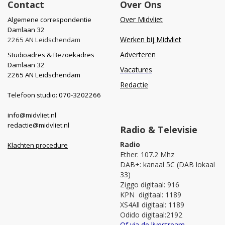
Contact
Over Ons
Over Midvliet
Algemene correspondentie
Damlaan 32
Werken bij Midvliet
2265 AN Leidschendam
Adverteren
Studioadres & Bezoekadres
Damlaan 32
Vacatures
2265 AN Leidschendam
Redactie
Telefoon studio: 070-3202266
info@midvliet.nl
redactie@midvliet.nl
Radio & Televisie
Radio
Klachten procedure
Ether: 107.2 Mhz
DAB+: kanaal 5C (DAB lokaal
33)
Ziggo digitaal: 916
KPN digitaal: 1189
XS4All digitaal: 1189
Odido digitaal:2192
Of via de livestream