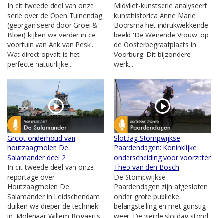
In dit tweede deel van onze
Midvliet-kunstserie analyseert
serie over de Open Tuinendag
kunsthistorica Anne Marie
(georganiseerd door Groei &
Boorsma het indrukwekkende
Bloei) kijken we verder in de
beeld 'De Wenende Vrouw' op
voortuin van Ank van Peski.
de Oosterbegraafplaats in
Wat direct opvalt is het
Voorburg. Dit bijzondere
perfecte natuurlijke...
werk...
Groot onderhoud van
Slotdag Stompwijkse
houtzaagmolen De
Paardendagen: Koninklijke
Salamander deel 2
onderscheiding voor voorzitter
In dit tweede deel van onze
Theo van den Bosch
reportage over
De Stompwijkse
Houtzaagmolen De
Paardendagen zijn afgesloten
Salamander in Leidschendam
onder grote publieke
duiken we dieper de techniek
belangstelling en met gunstig
in. Molenaar Willem Bogaerts
weer. De vierde slotdag stond