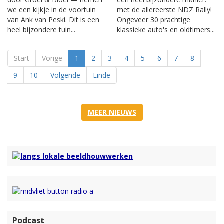
we een kijkje in de voortuin
met de allereerste NDZ Rally!
van Ank van Peski. Dit is een
Ongeveer 30 prachtige
heel bijzondere tuin...
klassieke auto's en oldtimers...
Start
Vorige
1
2
3
4
5
6
7
8
9
10
Volgende
Einde
MEER NIEUWS
Podcast