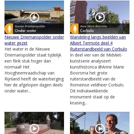
Nieuwe Driemanspolder onder
Wandeling langs beelden van
water gezet
Albert Termote deel 4
Het water in de Nieuwe
Ruiterstandbeeld van Corbulo
Driemanspolder staat tijdelijk
In deel vier van de Midvliet-
een flink stuk hoger dan
kunstserie analyseert
normaal! Het
kunsthistorica @Anne Marie
Hoogheemraadschap van
Boorsma het grote
Rijnland heeft de waterberging
ruiterstandbeeld van de
hier de afgelopen dagen deels
Romeinse veldheer Corbulo.
onder water...
Dit indrukwekkende
monument staat op de
kruising...