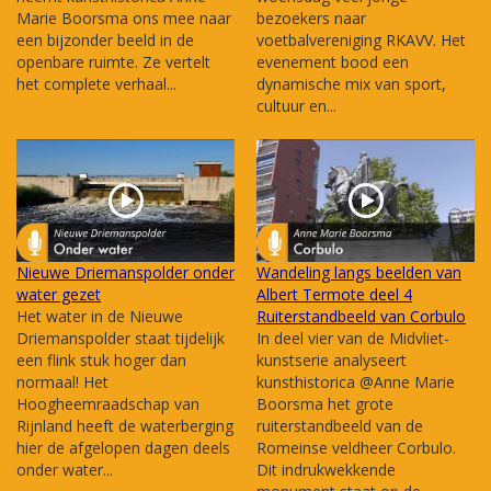
Marie Boorsma ons mee naar
bezoekers naar
een bijzonder beeld in de
voetbalvereniging RKAVV. Het
openbare ruimte. Ze vertelt
evenement bood een
het complete verhaal...
dynamische mix van sport,
cultuur en...
Nieuwe Driemanspolder onder
Wandeling langs beelden van
water gezet
Albert Termote deel 4
Het water in de Nieuwe
Ruiterstandbeeld van Corbulo
Driemanspolder staat tijdelijk
In deel vier van de Midvliet-
een flink stuk hoger dan
kunstserie analyseert
normaal! Het
kunsthistorica @Anne Marie
Hoogheemraadschap van
Boorsma het grote
Rijnland heeft de waterberging
ruiterstandbeeld van de
hier de afgelopen dagen deels
Romeinse veldheer Corbulo.
onder water...
Dit indrukwekkende