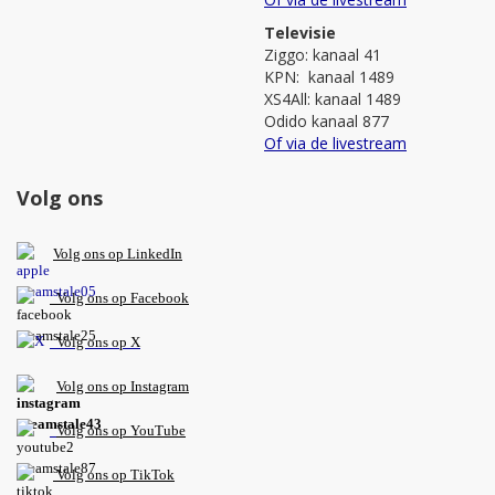
Televisie
Ziggo: kanaal 41
KPN: kanaal 1489
XS4All: kanaal 1489
Odido kanaal 877
Of via de livestream
Volg ons
V
olg ons op L
inkedIn
Volg ons op Facebook
Volg ons op X
Volg ons op Instagram
Volg
ons op
YouTube
Volg ons op TikTok