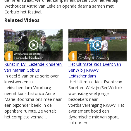
de Herenstraat, werd het kampement bezet voor het verblijf.
Wethouder Astrid van Eekelen opende daarna samen met
Corbulo het festival.
Related Videos
Kunst in LV: 'Lezende kinderen'
Het Ultimate Kids Event van
van Marian Gobius
SenW bij RKAVV
In deel 5 van onze serie over
Leidschendam
kunstwerken in
Het Ultimate Kids Event van
Leidschendam-Voorburg
Sport en Welzijn (SenW) trok
neemt kunsthistorica Anne
woensdag veel jonge
Marie Boorsma ons mee naar
bezoekers naar
een bijzonder beeld in de
voetbalvereniging RKAVV. Het
openbare ruimte. Ze vertelt
evenement bood een
het complete verhaal...
dynamische mix van sport,
cultuur en...