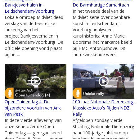
Bankjesverhalen in
De Barmhartige Samaritaan
Leidschendam-Voorburg
In het tweede deel van de
Lokale omroep Midvliet deed
Midvliet-serie over openbare
verslag van de feestelijke
kunst in Leidschendam-
lancering van het
Voorburg analyseert
project Bankjesverhalen in
kunsthistorica Anne Marie
Leidschendam-Voorburg! De
Boorsma het markante beeld
officiële opening vond plaats
bij HMC Antoniushove. Dit
bij het...
indrukwekkende werk...
Open Tuinendag 4: De
100 Jaar Nationale Dierenzorg:
bijzondere voortuin van Ank
Klassieke Auto's Rijden NDZ
van Peski
Rally
In deze vierde aflevering van
Afgelopen zondag vierde
onze serie over de Open
Stichting Nationale Dierenzorg
Tuinendag — georganiseerd
haar 100-jarige jubileum op
door Groei & Bloei — nemen
een heel bijzondere manier: