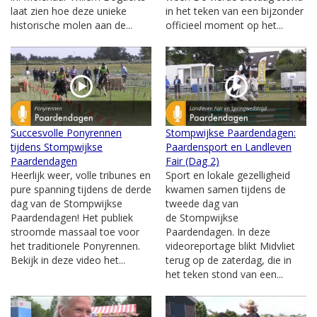
laat zien hoe deze unieke
in het teken van een bijzonder
historische molen aan de...
officieel moment op het...
Succesvolle Ponyrennen
Stompwijkse Paardendagen:
tijdens Stompwijkse
Paardensport en Landleven
Paardendagen
Fair (Dag 2)
Heerlijk weer, volle tribunes en
Sport en lokale gezelligheid
pure spanning tijdens de derde
kwamen samen tijdens de
dag van de Stompwijkse
tweede dag van
Paardendagen! Het publiek
de Stompwijkse
stroomde massaal toe voor
Paardendagen. In deze
het traditionele Ponyrennen.
videoreportage blikt Midvliet
Bekijk in deze video het...
terug op de zaterdag, die in
het teken stond van een...