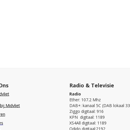
Ons
Radio & Televisie
vliet
Radio
Ether: 107.2 Mhz
ij Midvliet
DAB+: kanaal 5C (DAB lokaal 33
Ziggo digitaal: 916
ren
KPN digitaal: 1189
es
XS4All digitaal: 1189
Odido digitaal:2192