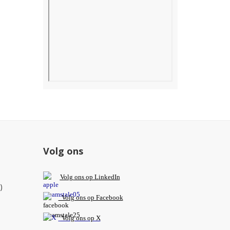
Volg ons
V
olg ons op L
inkedIn
)
Volg ons op Facebook
Volg ons op X