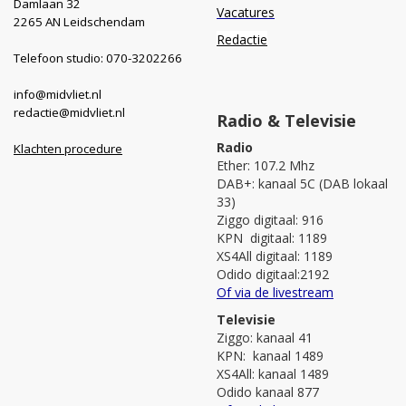
Damlaan 32
Vacatures
2265 AN Leidschendam
Redactie
Telefoon studio: 070-3202266
info@midvliet.nl
redactie@midvliet.nl
Radio & Televisie
Radio
Klachten procedure
Ether: 107.2 Mhz
DAB+: kanaal 5C (DAB lokaal
33)
Ziggo digitaal: 916
KPN digitaal: 1189
XS4All digitaal: 1189
Odido digitaal:2192
Of via de livestream
Televisie
Ziggo: kanaal 41
KPN: kanaal 1489
XS4All: kanaal 1489
Odido kanaal 877