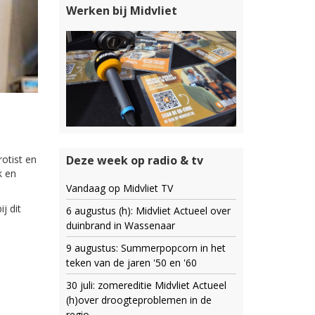
Werken bij Midvliet
rotist en
Deze week op radio & tv
k en
Vandaag op Midvliet TV
j dit
6 augustus (h): Midvliet Actueel over
duinbrand in Wassenaar
9 augustus: Summerpopcorn in het
teken van de jaren '50 en '60
30 juli: zomereditie Midvliet Actueel
(h)over droogteproblemen in de
regio