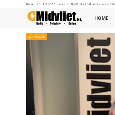
Radio:
107.2 FM |
DAB+:
kanaal 5C (DAB lokaal 33) |
Ziggo
kanaal 916
HOME
22 mei 2026