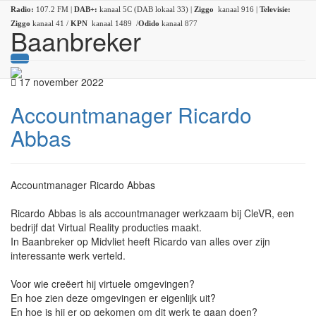
Radio:
107.2 FM |
DAB+:
kanaal 5C (DAB lokaal 33) |
Ziggo
kanaal 916 |
Televisie:
Ziggo
kanaal 41 /
KPN
kanaal 1489 /
Odido
kanaal 877
Baanbreker
17 november 2022
Accountmanager Ricardo
Abbas
Accountmanager Ricardo Abbas
Ricardo Abbas is als accountmanager werkzaam bij CleVR, een
bedrijf dat Virtual Reality producties maakt.
In Baanbreker op Midvliet heeft Ricardo van alles over zijn
interessante werk verteld.
Voor wie creëert hij virtuele omgevingen?
En hoe zien deze omgevingen er eigenlijk uit?
En hoe is hij er op gekomen om dit werk te gaan doen?