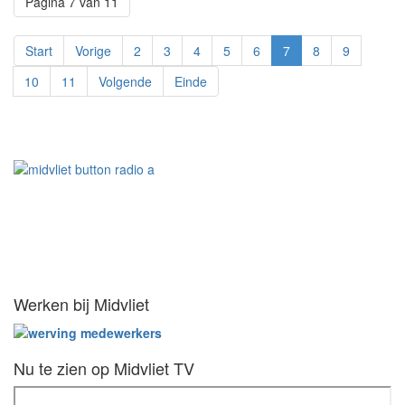
Pagina 7 van 11
Start
Vorige
2
3
4
5
6
7
8
9
10
11
Volgende
Einde
Werken bij Midvliet
Nu te zien op Midvliet TV