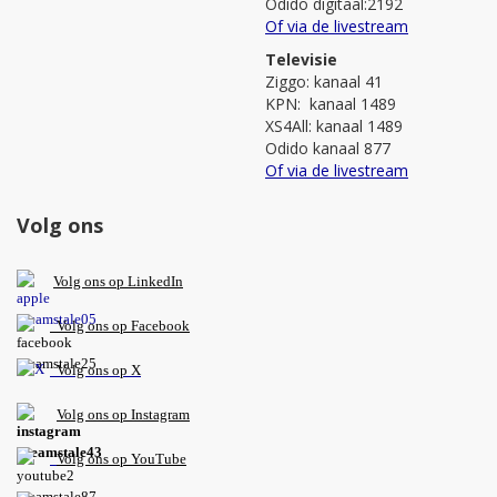
Odido digitaal:2192
Of via de livestream
Televisie
Ziggo: kanaal 41
KPN: kanaal 1489
XS4All: kanaal 1489
Odido kanaal 877
Of via de livestream
Volg ons
V
olg ons op L
inkedIn
Volg ons op Facebook
Volg ons op X
Volg ons op Instagram
Volg
ons op
YouTube