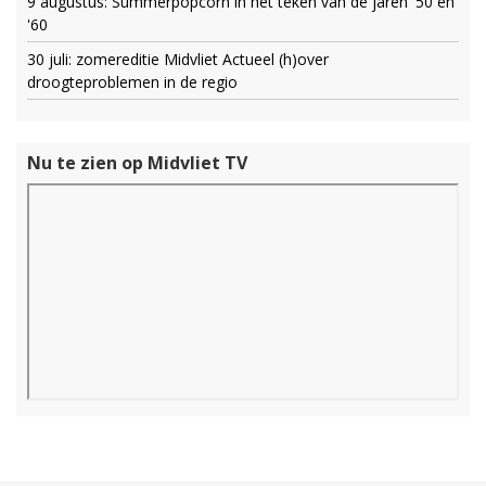
9 augustus: Summerpopcorn in het teken van de jaren '50 en
'60
30 juli: zomereditie Midvliet Actueel (h)over
droogteproblemen in de regio
Nu te zien op Midvliet TV