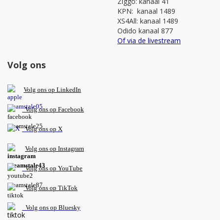
Ziggo: kanaal 41
KPN: kanaal 1489
XS4All: kanaal 1489
Odido kanaal 877
Of via de livestream
Volg ons
V
olg ons op L
inkedIn
Volg ons op Facebook
Volg ons op X
Volg ons op Instagram
Volg
ons op
YouTube
Volg ons op TikTok
Volg ons op Bluesky