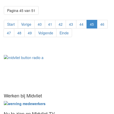
Pagina 45 van 51
Start
Vorige
40
41
42
43
44
45
46
47
48
49
Volgende
Einde
Werken bij Midvliet
Nu te zien op Midvliet TV