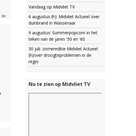
Vandaag op Midvliet TV
n de
6 augustus (h): Midvliet Actueel over
duinbrand in Wassenaar
e hoe
en wat
9 augustus: Summerpopcorn in het
teken van de jaren '50 en '60
30 juli: zomereditie Midvliet Actueel
p van
(h)over droogteproblemen in de
regio
Nu te zien op Midvliet TV
n
air
 zien,