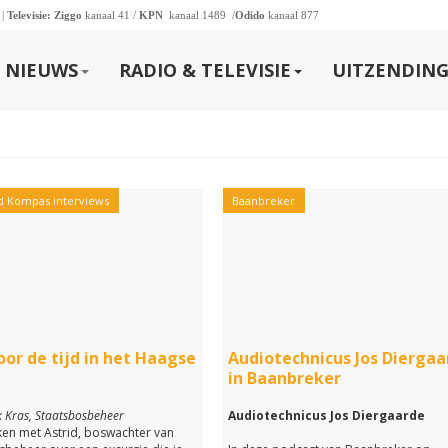
 |
Televisie:
Ziggo
kanaal 41 /
KPN
kanaal 1489 /
Odido
kanaal 877
NIEUWS
RADIO & TELEVISIE
UITZENDING
 Kompas interviews
Baanbreker
oor de tijd in het Haagse
Audiotechnicus Jos Diergaa
in Baanbreker
 Kras, Staatsbosbeheer
Audiotechnicus Jos Diergaarde
en met Astrid, boswachter van