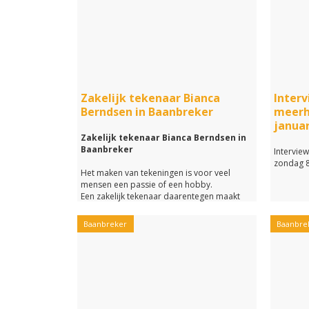
En in pod
werk vert
Hoe zien
uit?
Welke stu
te kunne
En wat vi
Zakelijk tekenaar Bianca
Interv
Op deze 
Berndsen in Baanbreker
meerh
het antw
januar
naar dez
Zakelijk tekenaar Bianca Berndsen in
Midvliet.
Baanbreker
Intervie
zondag 8
Het maken van tekeningen is voor veel
mensen een passie of een hobby.
Een zakelijk tekenaar daarentegen maakt
tekeningen voor zijn of haar werk.
Baanbreker
Baanbre
In Leidschendam vinden we Studio Leff van
zakelijk tekenaar Bianca Berndsen.
En in deze podcast van Baanbreker op
Midvliet verteld Bianca van alles over haar
werk.
Voor wie maakt Bianca tekeningen?