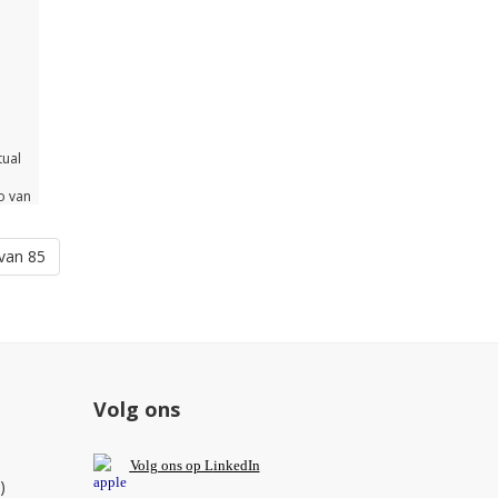
t
ast
tual
o van
d.
en?
van 85
ijk
k te
 je
 deze
Volg ons
V
olg ons op L
inkedIn
)