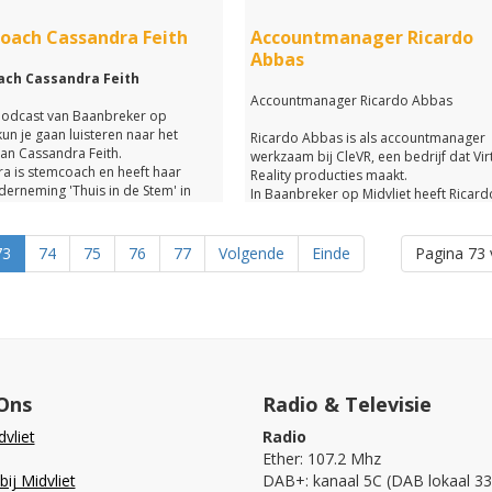
Op deze en nog veel meer vragen kom
John het antwoord geven in deze podc
oach Cassandra Feith
Accountmanager Ricardo
van Baanbreker op Midvliet.
Abbas
ch Cassandra Feith
Accountmanager Ricardo Abbas
podcast van Baanbreker op
kun je gaan luisteren naar het
Ricardo Abbas is als accountmanager
van Cassandra Feith.
werkzaam bij CleVR, een bedrijf dat Vir
a is stemcoach en heeft haar
Reality producties maakt.
derneming 'Thuis in de Stem' in
In Baanbreker op Midvliet heeft Ricard
endam.
alles over zijn interessante werk vertel
odcast vertelt ze je van alles over
Voor wie creëert hij virtuele omgeving
73
74
75
76
77
Volgende
Einde
Pagina 73 
zondere beroep.
En hoe zien deze omgevingen er eigenl
haar coachtrajecten er uit?
uit?
eiding heeft zij zelf gevolgd voor
En hoe is hij er op gekomen om dit wer
gaan doen?
s het om je eigen onderneming te
Op deze en nog veel meer vragen krijg
het antwoord wanneer je luistert naar
het allemaal te weten wanneer je
podcast van Baanbreker op Midvliet.
Ons
Radio & Televisie
cast gaat beluisteren.
vliet
Radio
Ether: 107.2 Mhz
ij Midvliet
DAB+: kanaal 5C (DAB lokaal 33