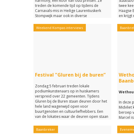
harmony, een koor van oud prinsen. Ze
Staatsbo
treden de komende tijd op tijdens de
twee kee
Carnavals-mis in Heilige Laurentiuskerk
Haagse B
Stompwijk maar ook in diverse
en krijgt
verzorgingstehuizen.
geschied
en natuu
Weekend Kompas interviews
Baanbre
Festival "Gluren bij de buren”
Wethou
Baanb
Zondag 5 februari treden lokale
podiumkunstenaars op in huiskamers
Wethoud
verspreid over 22 gemeenten. Tijdens
Gluren bij de Buren staan deuren door het
In deze 
hele land wagenwijd open voor
Midvliet 
buurtgenoten en cultuurliefhebbers. Een
beroep v
van de lokaties waar de deuren open staan
Marcel i
voor publiek is te vinden in Stompwijk. Meer
wethoud
info over dit festival vind je op
Gezondhe
Baanbreker
Evenem
glurenbijdeburen.nl.
Ruimte e