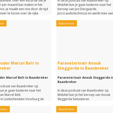
sbeheer over een excursie die je
In deze podcast van Baanbreker op
r per maand kan maken in het
Midvliet kun je gaan luisteren naar het
os. Je maakt een reis door de tijd
beroep van Jos Diergaarde.
 meer te horen over de rijke
Jos is audiotechnicus en werkt mee aa
enis van dit bos en over de natuur
musical Soldaat van Oranje.
rbeheer.
In de podcast vertelt Jos onder ander
ker
Baanbreker
leuk hij het vind om dit werkt te doen 
voor opleiding hij heeft gedaan om als
audiotechnicus te kunnen werken.
Nieuwgierig geworden naar het beroe
Jos?
Luister dan naar deze podcast van
Baanbreker op Midvliet.
der Marcel Belt in
Paraveterinair Anouk
reker
Steggerda in Baanbreker
er Marcel Belt in Baanbreker
Paraveterinair Anouk Steggerda i
Baanbreker
podcast van Baanbreker op
kun je gaan luisteren naar het
In deze podcast van Baanbreker op
an Marcel Belt.
Midvliet kun je het beroep van Anouk
s in Leidschendam Voorburg de
Steggerda beluisteren.
er voor Duurzaamheid,
Deze Voorburgse werkt als paraveterin
idszorg, Burgerkracht, Openbare
bij Dierenkliniek Parkweg in Voorburg.
enten
Baanbreker
n Cultuur.
Ze vertelt je hoe haar werkdagen er uit