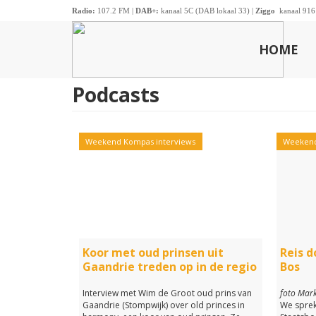
Radio:
107.2 FM |
DAB+:
kanaal 5C (DAB lokaal 33) |
Ziggo
kanaal 916
HOME
Podcasts
Weekend Kompas interviews
Weekend
Koor met oud prinsen uit
Reis d
Gaandrie treden op in de regio
Bos
Interview met Wim de Groot oud prins van
foto Mark
Gaandrie (Stompwijk) over old princes in
We sprek