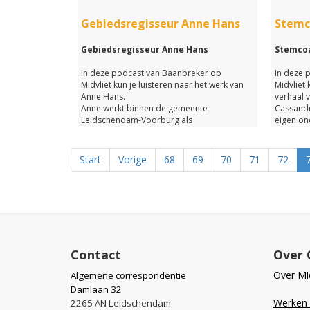
Wat hebben organisaties of bedrijven aan
de tekeningen die Bianca voor hen maakt?
Gebiedsregisseur Anne Hans
Stemc
En kunnen bijvoorbeeld tekeningen in het
onderwijs een positieve bijdragen leveren
Gebiedsregisseur Anne Hans
Stemcoa
aan de ontwikkeling van leerlingen en
studenten?
In deze podcast van Baanbreker op
In deze 
Midvliet kun je luisteren naar het werk van
Midvliet 
Je komt het allemaal te weten wanneer je
Anne Hans.
verhaal 
luistert naar deze podcast van Baanbreker
Anne werkt binnen de gemeente
Cassandr
op Midvliet.
Leidschendam-Voorburg als
eigen on
gebiedsregisseur in Voorburg.
Leidsch
Wat dit werk nu precies inhoudt en wat
Anne zo leuk vindt aan haar werk kom je
In deze p
Start
Vorige
68
69
70
71
72
allemaal te weten wanneer je luistert naar
haar bij
deze podcast van Baanbreker.
Hoe zien 
Welke opl
Veel plezier met luisteren!
dit werk?
En hoe i
hebben?
Je komt 
Contact
Over 
deze pod
Over Mid
Algemene correspondentie
Damlaan 32
Werken b
2265 AN Leidschendam