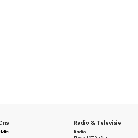
Ons
Radio & Televisie
vliet
Radio
Ether: 107.2 Mhz