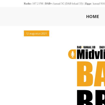
Radio:
107.2 FM |
DAB+:
kanaal 5C (DAB lokaal 33) |
Ziggo
kanaal 916
HOME
12 augustus 2021