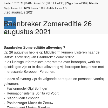
Radio:
107.2 FM |
DAB+:
kanaal 5C (DAB lokaal 33) |
Ziggo
kanaal 916 |
Televisie:
Ziggo
kanaal 41 /
KPN
kanaal 1489 /
Odido
kanaal 877
26 augustus 2021
Baanbreker Zomereditie 26
augustus 2021
Baanbreker Zomeredititie aflevering 7
Op 26 augustus heb je op Midvliet fm kunnen luisteren naar de
laatste aflevering van Baanbreker Zomereditie.
In dit luchtige informatieve programma over beroepen, werk en
opleidingen zijn er in deze aflevering vijf beroepen besproken met
Interessante Beroepen Personen.
In deze aflevering zijn de volgende beroepen en personen voorbij
gekomen:
- Fasionmodel Gigi Springer
- Reumaconsulente Bonita vd Voort
- Slager Jean Scholten
- Postbezorger Mavis de Zeeuw
- Zangdocent Marian Pijnaker