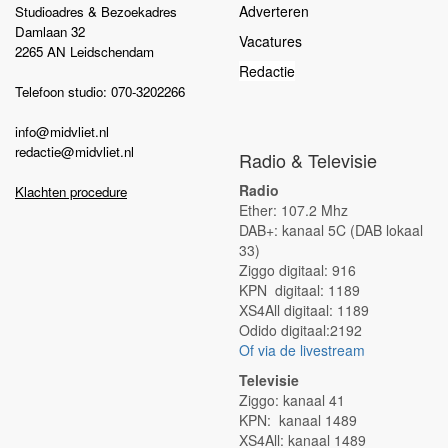
Adverteren
Studioadres & Bezoekadres
Damlaan 32
Vacatures
2265 AN Leidschendam
Redactie
Telefoon studio: 070-3202266
info@midvliet.nl
redactie@midvliet.nl
Radio & Televisie
Radio
Klachten procedure
Ether: 107.2 Mhz
DAB+: kanaal 5C (DAB lokaal
33)
Ziggo digitaal: 916
KPN digitaal: 1189
XS4All digitaal: 1189
Odido digitaal:2192
Of via de livestream
Televisie
Ziggo: kanaal 41
KPN: kanaal 1489
XS4All: kanaal 1489