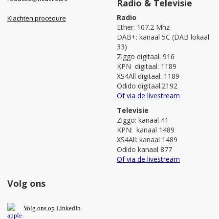
Radio & Televisie
Radio
Klachten procedure
Ether: 107.2 Mhz
DAB+: kanaal 5C (DAB lokaal
33)
Ziggo digitaal: 916
KPN digitaal: 1189
XS4All digitaal: 1189
Odido digitaal:2192
Of via de livestream
Televisie
Ziggo: kanaal 41
KPN: kanaal 1489
XS4All: kanaal 1489
Odido kanaal 877
Of via de livestream
Volg ons
V
olg ons op L
inkedIn