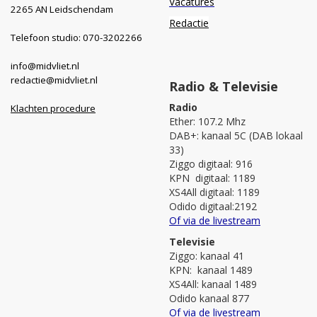
Vacatures
2265 AN Leidschendam
Redactie
Telefoon studio: 070-3202266
info@midvliet.nl
redactie@midvliet.nl
Radio & Televisie
Radio
Klachten procedure
Ether: 107.2 Mhz
DAB+: kanaal 5C (DAB lokaal
33)
Ziggo digitaal: 916
KPN digitaal: 1189
XS4All digitaal: 1189
Odido digitaal:2192
Of via de livestream
Televisie
Ziggo: kanaal 41
KPN: kanaal 1489
XS4All: kanaal 1489
Odido kanaal 877
Of via de livestream