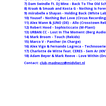
7) Dam Swindle ft. DJ Minx - Back To The Old Sc
8) Kraak & Smaak and Kosta G - Nothing Is For
9) miirabelle x Shayan - Holding Back (White L
10) Yousef - Nothing But Love (Circus Recording
11) Alex Wann & JUNO (DE) - Allo (Crosstown Reb
12) Robert Hood - Sophisticcato (M-Plant)
13) URBAN CC - Lost In The Moment (Berg Audio
14) Mark Broom - Touch (Rekids)
15) Marco V - Panther (In Charge)
16) Alex Vigo & Fernando Lagreca - Technoseri
17) Charlotte de Witte feat. CERES - Sem Ar (K
18) Adam Beyer & Mark Reeve - Love Within (D
Contact:
club-madnezz@midvliet.nl