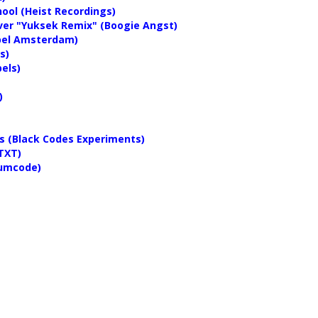
hool (Heist Recordings)
ever "Yuksek Remix" (Boogie Angst)
abel Amsterdam)
s)
els)
)
es (Black Codes Experiments)
NTXT)
rumcode)