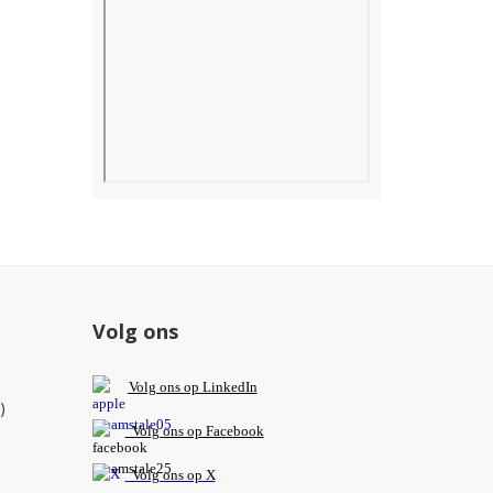
Volg ons
V
olg ons op L
inkedIn
)
Volg ons op Facebook
Volg ons op X