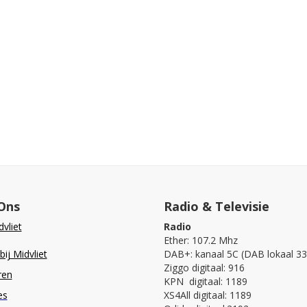
Ons
Radio & Televisie
vliet
Radio
Ether: 107.2 Mhz
ij Midvliet
DAB+: kanaal 5C (DAB lokaal 33
Ziggo digitaal: 916
ren
KPN digitaal: 1189
es
XS4All digitaal: 1189