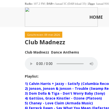
Radio:
107.2 FM |
DAB+:
kanaal 5C (DAB lokaal 33) |
Ziggo
kanaal 916
HOME
Geschreven: 09 mei 2026
Club Madnezz
Club Madnezz Dance Anthems
Playlist:
1) Calvin Harris + Jazzy - Satisfy (Columbia Reco
2) Jonson, Jonson & Jonson - Trouble (Swamp Re
3) Dom Dolla & Tiga - Don't Worry Baby (Sony)
4) Gattüso, Grace Kinstler - Ozone (Platoon)
5) Chaney - Love Claim (Armada Music)
6) Ferreck Dawn - Say What You Mean (Defecte