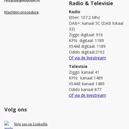
redactie@midvliet.nl
Radio & Televisie
Radio
Klachten procedure
Ether: 107.2 Mhz
DAB+: kanaal 5C (DAB lokaal
33)
Ziggo digitaal: 916
KPN digitaal: 1189
XS4All digitaal: 1189
Odido digitaal:2192
Of via de livestream
Televisie
Ziggo: kanaal 41
KPN: kanaal 1489
XS4All: kanaal 1489
Odido kanaal 877
Of via de livestream
Volg ons
V
olg ons op L
inkedIn