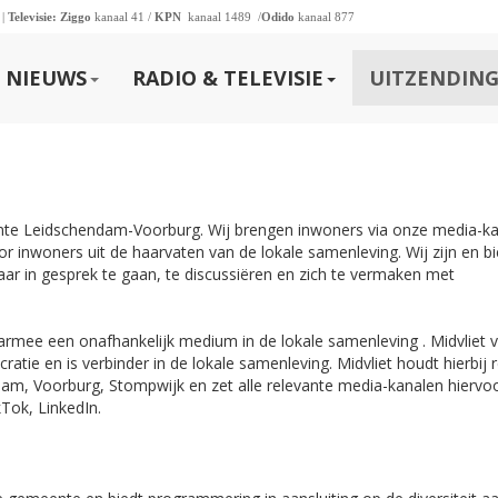
 |
Televisie:
Ziggo
kanaal 41 /
KPN
kanaal 1489 /
Odido
kanaal 877
NIEUWS
RADIO & TELEVISIE
UITZENDING
ente Leidschendam-Voorburg. Wij brengen inwoners via onze media-k
r inwoners uit de haarvaten van de lokale samenleving. Wij zijn en b
ar in gesprek te gaan, te discussiëren en zich te vermaken met
daarmee een onafhankelijk medium in de lokale samenleving . Midvliet 
ratie en is verbinder in de lokale samenleving. Midvliet houdt hierbij 
am, Voorburg, Stompwijk en zet alle relevante media-kanalen hiervoo
Tok, LinkedIn.