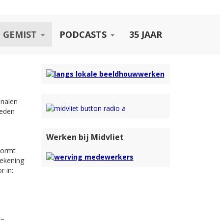
 GEMIST
PODCASTS
35 JAAR
analen
ieden
Werken bij Midvliet
vormt
rekening
r in: