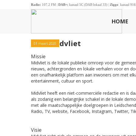
Radio:
107.2 FM |
DAB+:
kanaal 5C (DAB lokaal 33) |
Ziggo
kanaal 916
HOME
Over Midvliet
01 maart 2020
Missie
Midvliet is de lokale publieke omroep voor de geme
nieuws, achtergronden en lokale verhalen voor en doo
een onafhankelijk platform aan inwoners om met elka
entertainment, cultuur en sport.
Midvliet heeft een niet-commerciële redactie en is 
als zodanig een belangrijke schakel in de lokale democ
met alle maatschappelijke doelgroepen in Leidschend
Radio, TV, website, Facebook, Instagram, Twitter, Tik
Visie