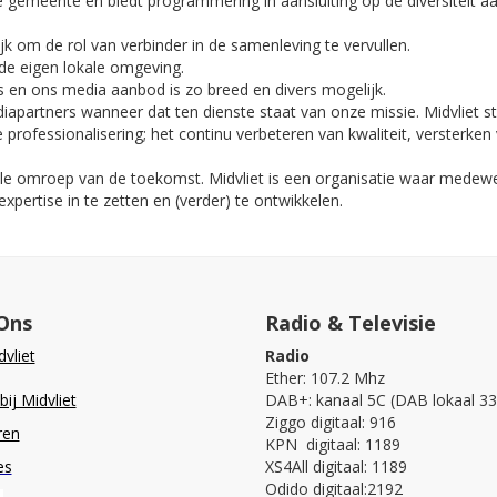
ze gemeente en biedt programmering in aansluiting op de diversiteit a
jk om de rol van verbinder in de samenleving te vervullen.
de eigen lokale omgeving.
en ons media aanbod is zo breed en divers mogelijk.
apartners wanneer dat ten dienste staat van onze missie. Midvliet ste
 professionalisering; het continu verbeteren van kwaliteit, versterken
le omroep van de toekomst. Midvliet is een organisatie waar medew
xpertise in te zetten en (verder) te ontwikkelen.
Ons
Radio & Televisie
vliet
Radio
Ether: 107.2 Mhz
ij Midvliet
DAB+: kanaal 5C (DAB lokaal 33
Ziggo digitaal: 916
ren
KPN digitaal: 1189
es
XS4All digitaal: 1189
Odido digitaal:2192