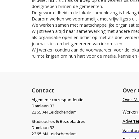
Midvliet richt zich als omroep op de inwoners uit on
doelgroepen binnen de gemeenten.
De geworteldheid in de lokale samenleving is belangri
Daarom werken we voornamelijk met vrijwilligers uit 
We werken samen met maatschappelijke organisaties 
Wij streven altijd naar samenwerking met andere medi
als organisatie open en actief op met als doel verdere
journalistiek en het genereren van inkomsten.
Wij werken continu aan de voorwaarden voor de loka
ruimte krijgen om hun hart voor de media, kennis en e
Contact
Over 
Over Mid
Algemene correspondentie
Damlaan 32
Werken b
2265 AN Leidschendam
Adverte
Studioadres & Bezoekadres
Damlaan 32
Vacatur
2265 AN Leidschendam