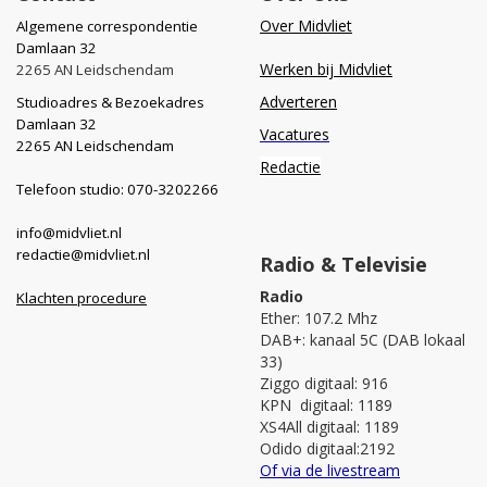
Over Midvliet
Algemene correspondentie
Damlaan 32
Werken bij Midvliet
2265 AN Leidschendam
Adverteren
Studioadres & Bezoekadres
Damlaan 32
Vacatures
2265 AN Leidschendam
Redactie
Telefoon studio: 070-3202266
info@midvliet.nl
redactie@midvliet.nl
Radio & Televisie
Radio
Klachten procedure
Ether: 107.2 Mhz
DAB+: kanaal 5C (DAB lokaal
33)
Ziggo digitaal: 916
KPN digitaal: 1189
XS4All digitaal: 1189
Odido digitaal:2192
Of via de livestream